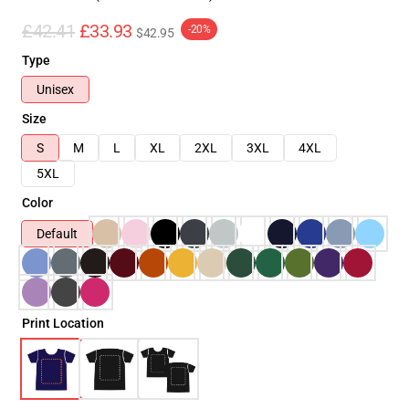
£42.41
£33.93
-20%
$42.95
Type
Unisex
Size
S
M
L
XL
2XL
3XL
4XL
5XL
Color
Default
Print Location