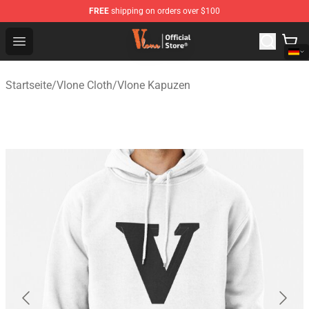
FREE
shipping on orders over $100
Vlone Shop - Official Vlone Merchandise Store
Open menu
Startseite
/
Vlone Cloth
/
Vlone Kapuzen