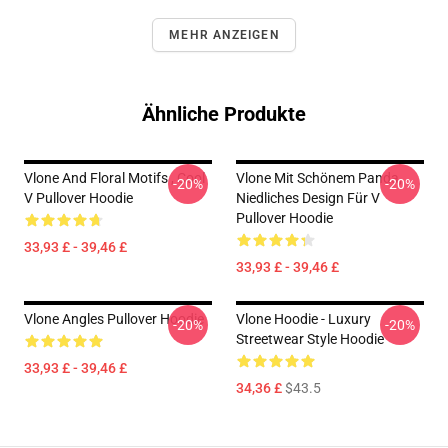
MEHR ANZEIGEN
Ähnliche Produkte
Vlone And Floral Motifs , Cool
Vlone Mit Schönem Panda,
-20%
-20%
V Pullover Hoodie
Niedliches Design Für V
Pullover Hoodie
33,93 £ - 39,46 £
33,93 £ - 39,46 £
Vlone Angles Pullover Hoodie
Vlone Hoodie - Luxury
-20%
-20%
Streetwear Style Hoodie
33,93 £ - 39,46 £
34,36 £
$43.5