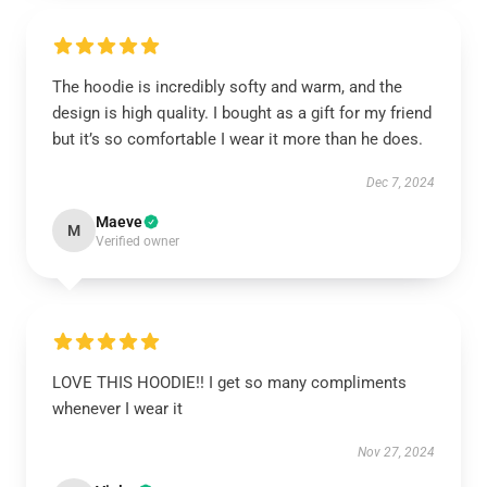
The hoodie is incredibly softy and warm, and the
design is high quality. I bought as a gift for my friend
but it’s so comfortable I wear it more than he does.
Dec 7, 2024
Maeve
M
Verified owner
LOVE THIS HOODIE!! I get so many compliments
whenever I wear it
Nov 27, 2024