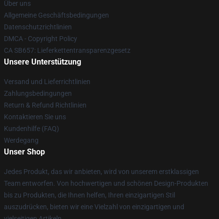
Über uns
Allgemeine Geschäftsbedingungen
Datenschutzrichtlinien
DMCA - Copyright Policy
CA SB657: Lieferkettentransparenzgesetz
Unsere Unterstützung
Versand und Lieferrichtlinien
Zahlungsbedingungen
Return & Refund Richtlinien
Kontaktieren Sie uns
Kundenhilfe (FAQ)
Werdegang
Unser Shop
Jedes Produkt, das wir anbieten, wird von unserem erstklassigen
Team entworfen. Von hochwertigen und schönen Design-Produkten
bis zu Produkten, die Ihnen helfen, Ihren einzigartigen Stil
auszudrücken, bieten wir eine Vielzahl von einzigartigen und
vielseitigen Artikeln.