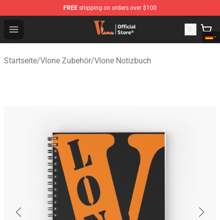
FREE
shipping on orders over $100
Vlone Shop - Official Vlone Merchandise Store
Open menu
Startseite
/
Vlone Zubehör
/
Vlone Notizbuch