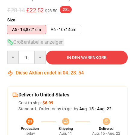
£28.14
£22.52
-20%
$28.50
Size
A5 - 14,8x21cm
A6 - 10x14cm
Größentabelle anzeigen
Quantity
IN DEN WARENKORB
Diese Aktion endet in
04
:
28
:
53
Deliver to United States
Cost to ship:
$6.99
Standard - Order today to get by
Aug. 15 - Aug. 22
Production
Shipping
Delivered
Today
Aug. 11
Aug. 15 - Aug. 22