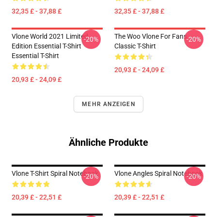
32,35 £ - 37,88 £
32,35 £ - 37,88 £
Vlone World 2021 Limited
The Woo Vlone For Fans
-20%
-20%
Edition Essential T-Shirt
Classic T-Shirt
Essential T-Shirt
20,93 £ - 24,09 £
20,93 £ - 24,09 £
MEHR ANZEIGEN
Ähnliche Produkte
Vlone T-Shirt Spiral Notebook
Vlone Angles Spiral Notebook
-20%
-20%
20,39 £ - 22,51 £
20,39 £ - 22,51 £