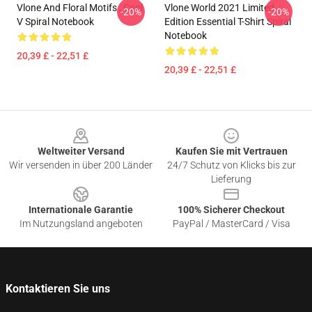
Vlone And Floral Motifs , Cool
Vlone World 2021 Limited
-20%
-20%
V Spiral Notebook
Edition Essential T-Shirt Spiral
Notebook
20,39 £ - 22,51 £
20,39 £ - 22,51 £
Footer
Weltweiter Versand
Kaufen Sie mit Vertrauen
Wir versenden in über 200 Länder
24/7 Schutz von Klicks bis zur
Lieferung
Internationale Garantie
100% Sicherer Checkout
Im Nutzungsland angeboten
PayPal / MasterCard / Visa
Kontaktieren Sie uns