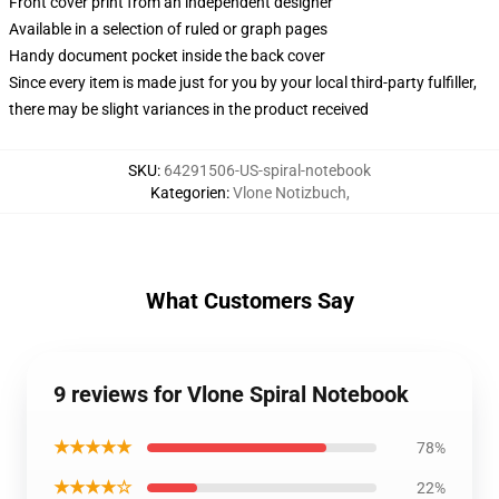
Front cover print from an independent designer
Available in a selection of ruled or graph pages
Handy document pocket inside the back cover
Since every item is made just for you by your local third-party fulfiller,
there may be slight variances in the product received
SKU
:
64291506-US-spiral-notebook
Kategorien
:
Vlone Notizbuch
,
What Customers Say
9 reviews for Vlone Spiral Notebook
★★★★★
78%
★★★★☆
22%