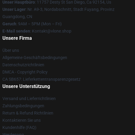
Unser Hauptbüro
: 11757 Desty St San Diego, Ca 92154, Us
Unser Lager
: Nr. A9-3, Nordabschnitt, Stadt Fuyang, Provinz
Guangdong, CN
Geruch
: 9AM – 5PM (Mon – Fri)
E-Mail senden
: Kontakt@vlone.shop
Unsere Firma
Über uns
Allgemeine Geschäftsbedingungen
Datenschutzrichtlinien
DMCA - Copyright Policy
CA SB657: Lieferkettentransparenzgesetz
Unsere Unterstützung
Versand und Lieferrichtlinien
Zahlungsbedingungen
Return & Refund Richtlinien
Kontaktieren Sie uns
Kundenhilfe (FAQ)
Werdegang