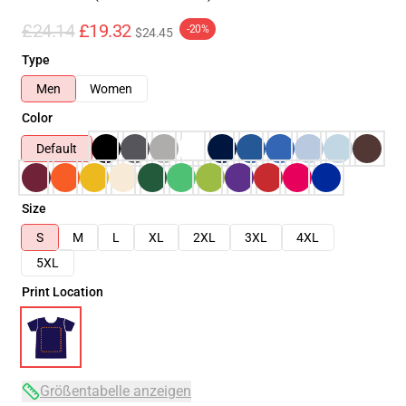
£24.14
£19.32
-20%
$24.45
Type
Men
Women
Color
Default
Size
S
M
L
XL
2XL
3XL
4XL
5XL
Print Location
Größentabelle anzeigen