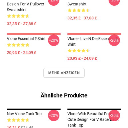
-20%
-20%
Design For V Pullover
Sweatshirt
Sweatshirt
32,35 £ - 37,88 £
32,35 £ - 37,88 £
Vlone Essential T-Shirt
Vlone - Live N Die Essential T-
-20%
-20%
Shirt
20,93 £ - 24,09 £
20,93 £ - 24,09 £
MEHR ANZEIGEN
Ähnliche Produkte
Nav Vlone Tank Top
Vlone With Beautiful Frog ,
-20%
-20%
Cute Design For V Racerback
Tank Top
19,31 £
$24.45