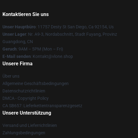
Kontaktieren Sie uns
Unser Hauptbüro
: 11757 Desty St San Diego, Ca 92154, Us
Unser Lager
: Nr. A9-3, Nordabschnitt, Stadt Fuyang, Provinz
Guangdong, CN
Geruch
: 9AM – 5PM (Mon – Fri)
E-Mail senden
: Kontakt@vlone.shop
Unsere Firma
Über uns
Allgemeine Geschäftsbedingungen
Datenschutzrichtlinien
DMCA - Copyright Policy
CA SB657: Lieferkettentransparenzgesetz
Unsere Unterstützung
Versand und Lieferrichtlinien
Zahlungsbedingungen