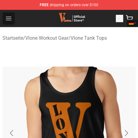
FREE
shipping on orders over $100
Vlone Shop - Official Vlone Merchandise Store
Open menu
Startseite
/
Vlone Workout Gear
/
Vlone Tank Tops