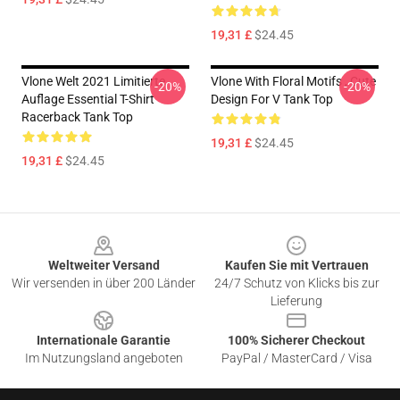
19,31 £
$24.45
Vlone Welt 2021 Limitierte
Vlone With Floral Motifs , Cute
-20%
-20%
Auflage Essential T-Shirt
Design For V Tank Top
Racerback Tank Top
19,31 £
$24.45
19,31 £
$24.45
Footer
Weltweiter Versand
Kaufen Sie mit Vertrauen
Wir versenden in über 200 Länder
24/7 Schutz von Klicks bis zur
Lieferung
Internationale Garantie
100% Sicherer Checkout
Im Nutzungsland angeboten
PayPal / MasterCard / Visa