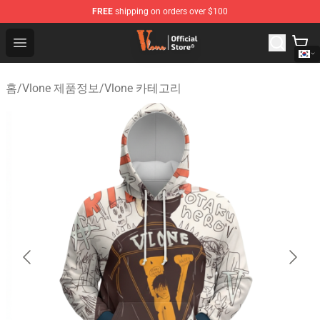
FREE
shipping on orders over $100
Vlone Shop - Official Vlone Merchandise Store
Open menu
홈
/
Vlone 제품정보
/
Vlone 카테고리