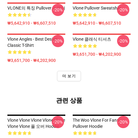
VLONE의 특징 Pullover 스웨터
Vlone Pullover Sweatshirt
-20%
-20%
₩5,642,910 - ₩6,607,510
₩5,642,910 - ₩6,607,510
Vlone Angles - Best Design
Vlone 클래식 티셔츠
-20%
-20%
Classic T-Shirt
₩3,651,700 - ₩4,202,900
₩3,651,700 - ₩4,202,900
더 보기
관련 상품
Vlone Vlone Vlone Vlone Vlone
The Woo Vlone For Fans
-20%
-20%
Vlone Vlone 풀 오버 Hoodie
Pullover Hoodie