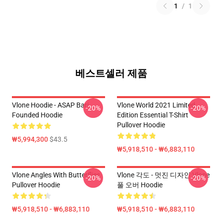
1
/
1
베스트셀러 제품
Vlone Hoodie - ASAP Bari
Vlone World 2021 Limited
-20%
-20%
Founded Hoodie
Edition Essential T-Shirt
Pullover Hoodie
₩5,994,300
$43.5
₩5,918,510 - ₩6,883,110
Vlone Angles With Butterflies
Vlone 각도 - 멋진 디자인 Vlone
-20%
-20%
Pullover Hoodie
풀 오버 Hoodie
₩5,918,510 - ₩6,883,110
₩5,918,510 - ₩6,883,110