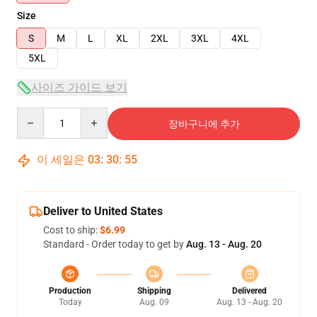
Size
S
M
L
XL
2XL
3XL
4XL
5XL
사이즈 가이드 보기
Quantity
장바구니에 추가
이 세일은
03
:
30
:
54
Deliver to United States
Cost to ship:
$6.99
Standard - Order today to get by
Aug. 13 - Aug. 20
Production
Shipping
Delivered
Today
Aug. 09
Aug. 13 - Aug. 20