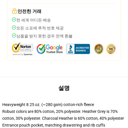
안전한 거래
전 세계 어디든 배송
모든 소포에 추적 번호 제공
상품을 받지 못한 경우 전액 환불
설명
Heavyweight 8.25 oz. (~280 gsm) cotton-rich fleece
Robust colors are 80% cotton, 20% polyester. Heather Grey is 70%
cotton, 30% polyester. Charcoal Heather is 60% cotton, 40% polyester
Entrance pouch pocket, matching drawstring and rib cuffs