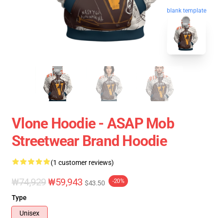
blank template
Vlone Hoodie - ASAP Mob
Streetwear Brand Hoodie
(1 customer reviews)
₩74,929
₩59,943
-20%
$43.50
Type
Unisex