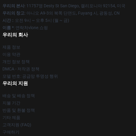
우리의 본사
: 11757명 Desty St San Diego, 캘리포니아 92154, 미국
우리의 창고
: 아니오 A9-3의 북쪽 단면도, Fuyang 시, 광동성, CN
시간 :
: 오전 9시 ~ 오후 5시 (월 ~ 금)
이름 *
: 연락처vlone.쇼핑
우리의 회사
제품 정보
이용 약관
개인 정보 정책
DMCA - 저작권 정책
모델 번호: 공급망 투명성 행위
우리의 지원
배송 및 배송 정책
지불 기간
반품 및 환불 정책
기타 제품
고객지원 (FAQ)
구매하기