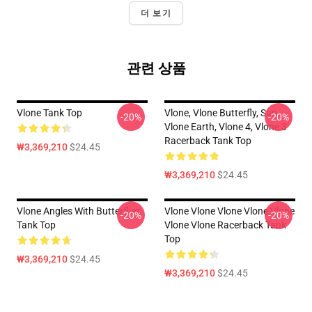
더 보기
관련 상품
Vlone Tank Top
Vlone, Vlone Butterfly, Sun,
-20%
-20%
Vlone Earth, Vlone 4, Vlone 3
Racerback Tank Top
₩3,369,210
$24.45
₩3,369,210
$24.45
Vlone Angles With Butterflies
Vlone Vlone Vlone Vlone Vlone
-20%
-20%
Tank Top
Vlone Vlone Racerback Tank
Top
₩3,369,210
$24.45
₩3,369,210
$24.45