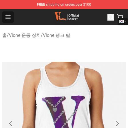
FREE
shipping on orders over $100
Vlone Shop - Official Vlone Merchandise Store
Open menu
홈
/
Vlone 운동 장치
/
Vlone 탱크 탑