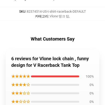
SKU
:
82374514-US-t-shirt-racerback-DEFAULT
카테고리
:
Vlone 탱크 탑
,
What Customers Say
6 reviews for Vlone lock chain , funny
design for V Racerback Tank Top
★★★★★
100%
★★★★☆
0%
★★★☆☆
0%
★★☆☆☆
0%