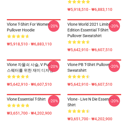
₩5,918,510 - ₩6,883,110
Vlone T-Shirt For Women
Vlone World 2021 Limited
-20%
-20%
Pullover Hoodie
Edition Essential T-Shirt
Pullover Sweatshirt
₩5,918,510 - ₩6,883,110
₩5,642,910 - ₩6,607,510
Vlone 자물쇠 사슬, V Pullover
Vlone PB T-Shirt Pullover
-20%
-20%
스웨터를 위한 재미 디자인
Sweatshirt
₩5,642,910 - ₩6,607,510
₩5,642,910 - ₩6,607,510
Vlone Essential T-Shirt
Vlone - Live N Die Essential T-
-20%
-20%
Shirt
₩3,651,700 - ₩4,202,900
₩3,651,700 - ₩4,202,900