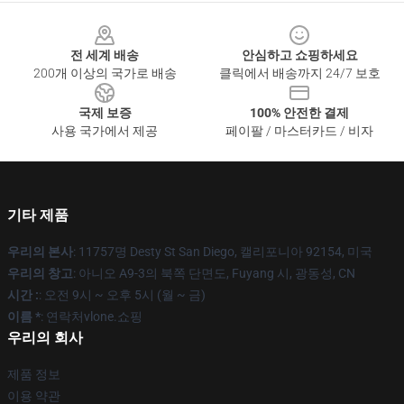
Footer
전 세계 배송
안심하고 쇼핑하세요
200개 이상의 국가로 배송
클릭에서 배송까지 24/7 보호
국제 보증
100% 안전한 결제
사용 국가에서 제공
페이팔 / 마스터카드 / 비자
기타 제품
우리의 본사
: 11757명 Desty St San Diego, 캘리포니아 92154, 미국
우리의 창고
: 아니오 A9-3의 북쪽 단면도, Fuyang 시, 광동성, CN
시간 :
: 오전 9시 ~ 오후 5시 (월 ~ 금)
이름 *
: 연락처vlone.쇼핑
우리의 회사
제품 정보
이용 약관