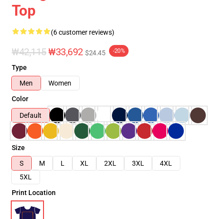
Top
(6 customer reviews)
₩42,115
₩33,692
-20%
$24.45
Type
Men
Women
Color
Default
Size
S
M
L
XL
2XL
3XL
4XL
5XL
Print Location