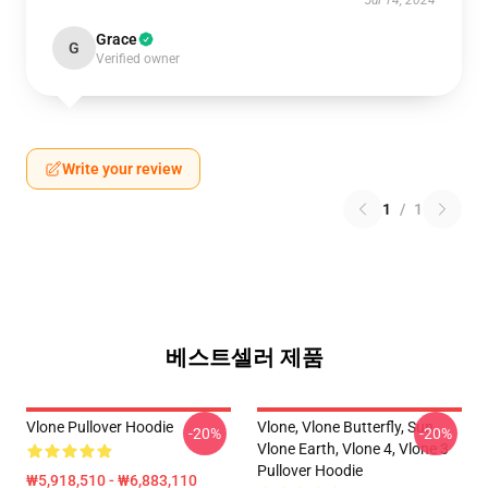
Jul 14, 2024
Grace
G
Verified owner
Write your review
1
/
1
베스트셀러 제품
Vlone Pullover Hoodie
Vlone, Vlone Butterfly, Sun,
-20%
-20%
Vlone Earth, Vlone 4, Vlone 3
Pullover Hoodie
₩5,918,510 - ₩6,883,110