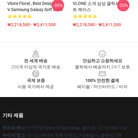
Vlone Floral , Best Design For
VLONE 소개 삼성 갤럭시 소프
-20%
-20%
V Samsung Galaxy Soft Case
트 케이스
₩2,218,580 - ₩2,411,500
₩2,218,580 - ₩2,411,500
Footer
전 세계 배송
안심하고 쇼핑하세요
200개 이상의 국가로 배송
클릭에서 배송까지 24/7 보호
국제 보증
100% 안전한 결제
사용 국가에서 제공
페이팔 / 마스터카드 / 비자
기타 제품
우리의 본사
: 11757명 Desty St San Diego, 캘리포니아 92154, 미국
우리의 창고
: 아니오 A9-3의 북쪽 단면도, Fuyang 시, 광동성, CN