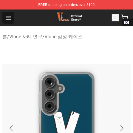
FREE
shipping on orders over $100
Vlone Shop - Official Vlone Merchandise Store
Open menu
홈
/
Vlone 사례 연구
/
Vlone 삼성 케이스