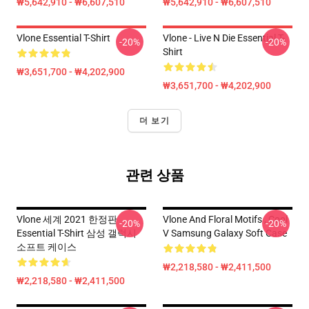
₩5,642,910 - ₩6,607,510
₩5,642,910 - ₩6,607,510
Vlone Essential T-Shirt
Vlone - Live N Die Essential T-
-20%
-20%
Shirt
₩3,651,700 - ₩4,202,900
₩3,651,700 - ₩4,202,900
더 보기
관련 상품
Vlone 세계 2021 한정판
Vlone And Floral Motifs , Cool
-20%
-20%
Essential T-Shirt 삼성 갤럭시
V Samsung Galaxy Soft Case
소프트 케이스
₩2,218,580 - ₩2,411,500
₩2,218,580 - ₩2,411,500