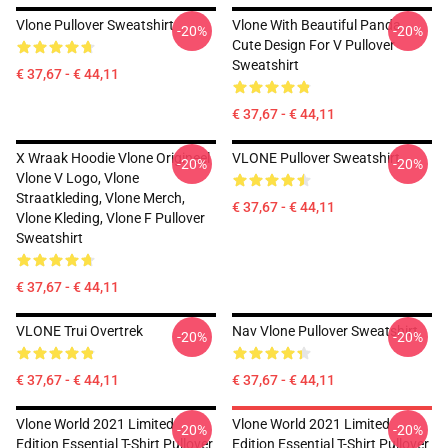
Vlone Pullover Sweatshirt
Vlone With Beautiful Panda ,
-20%
-20%
Cute Design For V Pullover
Sweatshirt
€ 37,67 - € 44,11
€ 37,67 - € 44,11
X Wraak Hoodie Vlone Origineel
VLONE Pullover Sweatshirt
-20%
-20%
Vlone V Logo, Vlone
Straatkleding, Vlone Merch,
€ 37,67 - € 44,11
Vlone Kleding, Vlone F Pullover
Sweatshirt
€ 37,67 - € 44,11
VLONE Trui Overtrek
Nav Vlone Pullover Sweatshirt
-20%
-20%
€ 37,67 - € 44,11
€ 37,67 - € 44,11
Vlone World 2021 Limited
Vlone World 2021 Limited
-20%
-20%
Edition Essential T-Shirt Pullover
Edition Essential T-Shirt Pullover