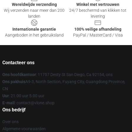
Wereldwijde verzending
Winkel met vertrouwen
Wij verzenden naar meer dan 200
24/7 beschermd van klikken tot
landen
levering
Internationale garantie
100% veilige afhandeling
Aangeboden in het gebruiksland
PayPal / MasterCard / Visa
Contacteer ons
Ons hoofdkantoor
: 11757 Desty St San Diego, Ca 92154, ons
Ons pakhuis
A9-3, North Section, Fuyang City, Guangdong Province,
CN
Uur
: 21.00 uur 5.00 uur
E-mail
: contact@vlone.shop
Ons bedrijf
Over ons
Algemene voorwaarden