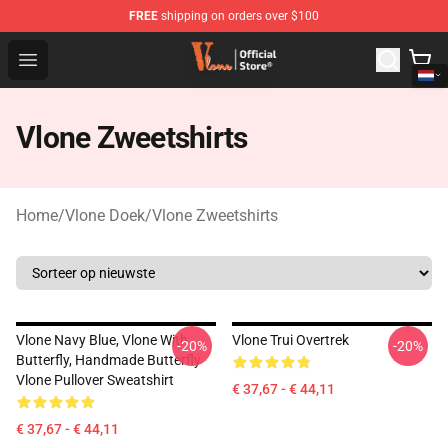
FREE
shipping on orders over $100
Vlone Shop - Official Vlone Merchandise Store
Open menu
Vlone Zweetshirts
Home
/
Vlone Doek
/
Vlone Zweetshirts
Vlone Navy Blue, Vlone With
Vlone Trui Overtrek
-20%
-20%
Butterfly, Handmade Butterfly
Vlone Pullover Sweatshirt
€ 37,67 - € 44,11
€ 37,67 - € 44,11