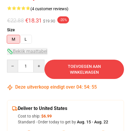
(4 customer reviews)
€22.88
€18.31
-20%
$19.90
Size
M
L
Bekijk maattabel
Quantity
TOEVOEGEN AAN
WINKELWAGEN
Deze uitverkoop eindigt over
04
:
54
:
54
Deliver to United States
Cost to ship:
$6.99
Standard - Order today to get by
Aug. 15 - Aug. 22