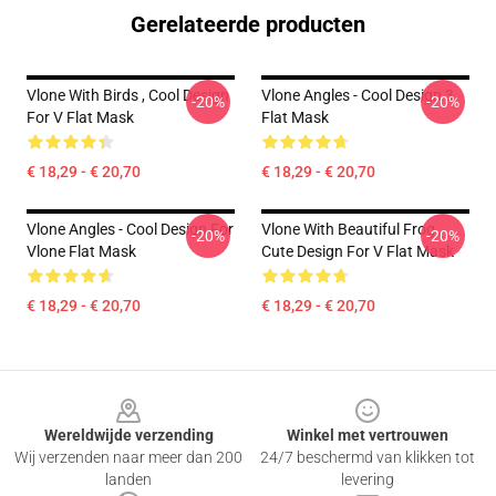
Gerelateerde producten
Vlone With Birds , Cool Design
Vlone Angles - Cool Design 3
-20%
-20%
For V Flat Mask
Flat Mask
€ 18,29 - € 20,70
€ 18,29 - € 20,70
Vlone Angles - Cool Design For
Vlone With Beautiful Frog ,
-20%
-20%
Vlone Flat Mask
Cute Design For V Flat Mask
€ 18,29 - € 20,70
€ 18,29 - € 20,70
Footer
Wereldwijde verzending
Winkel met vertrouwen
Wij verzenden naar meer dan 200
24/7 beschermd van klikken tot
landen
levering