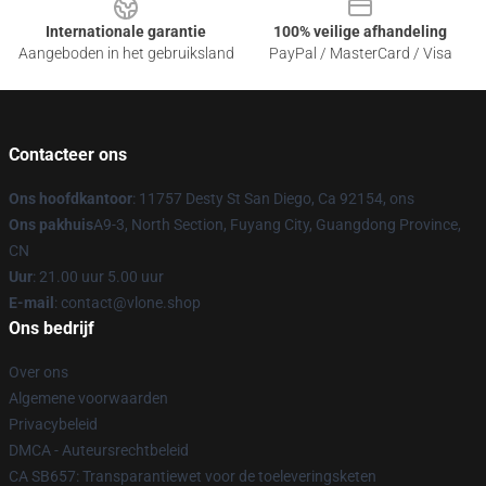
Internationale garantie
100% veilige afhandeling
Aangeboden in het gebruiksland
PayPal / MasterCard / Visa
Contacteer ons
Ons hoofdkantoor
: 11757 Desty St San Diego, Ca 92154, ons
Ons pakhuis
A9-3, North Section, Fuyang City, Guangdong Province,
CN
Uur
: 21.00 uur 5.00 uur
E-mail
: contact@vlone.shop
Ons bedrijf
Over ons
Algemene voorwaarden
Privacybeleid
DMCA - Auteursrechtbeleid
CA SB657: Transparantiewet voor de toeleveringsketen