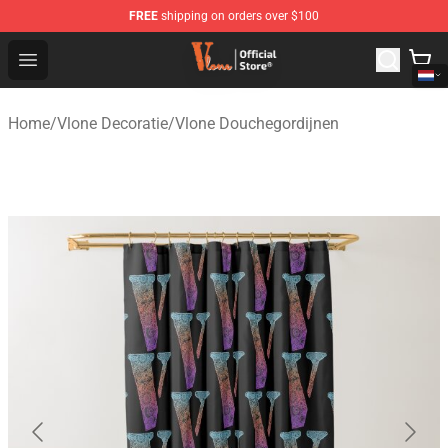
FREE
shipping on orders over $100
Vlone Shop - Official Vlone Merchandise Store
Open menu
Home
/
Vlone Decoratie
/
Vlone Douchegordijnen