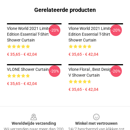
Gerelateerde producten
Vlone World 2021 Limited
Vlone World 2021 Limited
-20%
-20%
Edition Essential T-Shirt
Edition Essential T-Shirt
Shower Curtain
Shower Curtain
€ 35,65 - € 42,04
€ 35,65 - € 42,04
VLONE Shower Curtain
Vlone Floral , Best Design For
-20%
-20%
V Shower Curtain
€ 35,65 - € 42,04
€ 35,65 - € 42,04
Footer
Wereldwijde verzending
Winkel met vertrouwen
Wij verzenden naar meer dan 200
24/7 beschermd van klikken tot