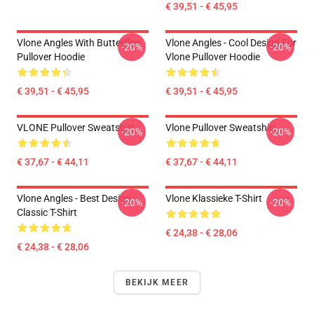
€ 39,51 - € 45,95
Vlone Angles With Butterflies
Vlone Angles - Cool Design For
-20%
-20%
Pullover Hoodie
Vlone Pullover Hoodie
€ 39,51 - € 45,95
€ 39,51 - € 45,95
VLONE Pullover Sweatshirt
Vlone Pullover Sweatshirt
-20%
-20%
€ 37,67 - € 44,11
€ 37,67 - € 44,11
Vlone Angles - Best Design
Vlone Klassieke T-Shirt
-20%
-20%
Classic T-Shirt
€ 24,38 - € 28,06
€ 24,38 - € 28,06
BEKIJK MEER