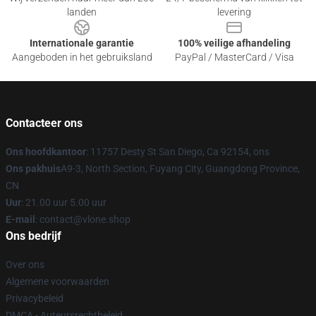
landen
levering
Internationale garantie
100% veilige afhandeling
Aangeboden in het gebruiksland
PayPal / MasterCard / Visa
Contacteer ons
Ons hoofdkantoor
: 11757 Desty St San Diego, Ca 92154, ons
Ons pakhuis
A9-3, North Section, Fuyang City, Guangdong Province,
CN
Uur
: 21.00 uur 5.00 uur
E-mail
: contact@vlone.shop
Ons bedrijf
Over ons
Algemene voorwaarden
Privacybeleid
DMCA - Auteursrechtbeleid