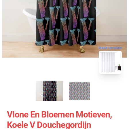
blank template
Vlone En Bloemen Motieven,
Koele V Douchegordijn