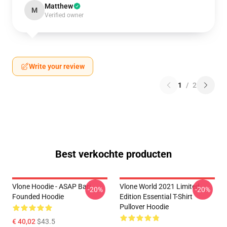
Matthew
M
Verified owner
Write your review
1
/
2
Best verkochte producten
Vlone Hoodie - ASAP Bari
Vlone World 2021 Limited
-20%
-20%
Founded Hoodie
Edition Essential T-Shirt
Pullover Hoodie
€ 40,02
$43.5