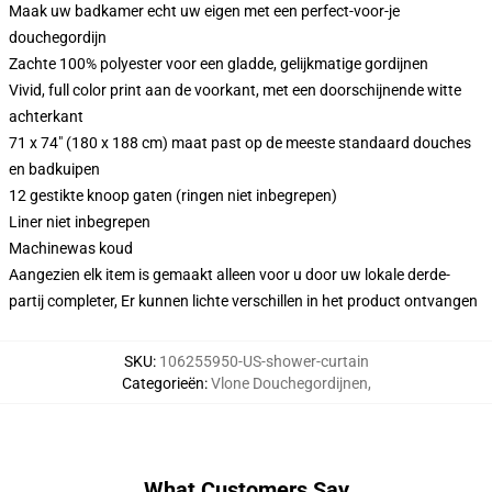
Maak uw badkamer echt uw eigen met een perfect-voor-je
douchegordijn
Zachte 100% polyester voor een gladde, gelijkmatige gordijnen
Vivid, full color print aan de voorkant, met een doorschijnende witte
achterkant
71 x 74" (180 x 188 cm) maat past op de meeste standaard douches
en badkuipen
12 gestikte knoop gaten (ringen niet inbegrepen)
Liner niet inbegrepen
Machinewas koud
Aangezien elk item is gemaakt alleen voor u door uw lokale derde-
partij completer, Er kunnen lichte verschillen in het product ontvangen
SKU
:
106255950-US-shower-curtain
Categorieën
:
Vlone Douchegordijnen
,
What Customers Say