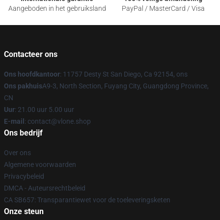
Aangeboden in het gebruiksland
PayPal / MasterCard / Visa
Contacteer ons
Ons hoofdkantoor
: 11757 Desty St San Diego, Ca 92154, ons
Ons pakhuis
A9-3, North Section, Fuyang City, Guangdong Province,
CN
Uur
: 21.00 uur 5.00 uur
E-mail
: contact@vlone.shop
Ons bedrijf
Over ons
Algemene voorwaarden
Privacybeleid
DMCA - Auteursrechtbeleid
CA SB657: Transparantiewet voor de toeleveringsketen
Onze steun