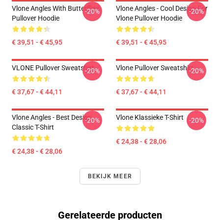
Vlone Angles With Butterflies
Vlone Angles - Cool Design For
-20%
-20%
Pullover Hoodie
Vlone Pullover Hoodie
€ 39,51 - € 45,95
€ 39,51 - € 45,95
VLONE Pullover Sweatshirt
Vlone Pullover Sweatshirt
-20%
-20%
€ 37,67 - € 44,11
€ 37,67 - € 44,11
Vlone Angles - Best Design
Vlone Klassieke T-Shirt
-20%
-20%
Classic T-Shirt
€ 24,38 - € 28,06
€ 24,38 - € 28,06
BEKIJK MEER
Gerelateerde producten