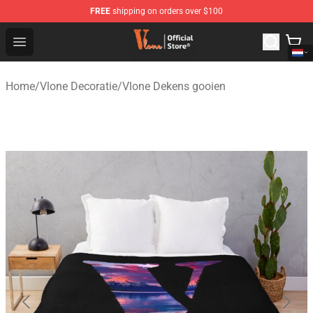
FREE
shipping on orders over $100
Vlone Shop - Official Vlone Merchandise Store
Open menu
Home
/
Vlone Decoratie
/
Vlone Dekens gooien