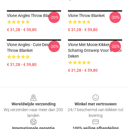
Vlone Angles Throw Blanket
Vlone Throw Blanket
-20%
-20%
€ 31,28 - € 59,80
€ 31,28 - € 59,80
Vlone Angles - Cute Design
Vlone Met Mooie Kikker,
-20%
-20%
Throw Blanket
Schattig Ontwerp Voor V Gooi
Deken
€ 31,28 - € 59,80
€ 31,28 - € 59,80
Footer
Wereldwijde verzending
Winkel met vertrouwen
Wij verzenden naar meer dan 200
24/7 beschermd van klikken tot
landen
levering
Internationale garantie
100% veilige afhandeling