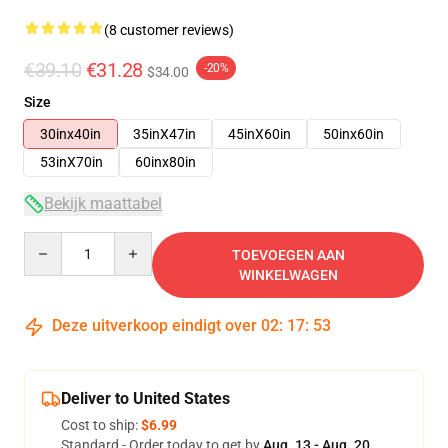
(8 customer reviews)
€39.10
€31.28
-20%
$34.00
Size
30inx40in
35inX47in
45inX60in
50inx60in
53inX70in
60inx80in
Bekijk maattabel
Quantity
TOEVOEGEN AAN
WINKELWAGEN
Deze uitverkoop eindigt over
02
:
17
:
53
Deliver to United States
Cost to ship:
$6.99
Standard - Order today to get by
Aug. 13 - Aug. 20