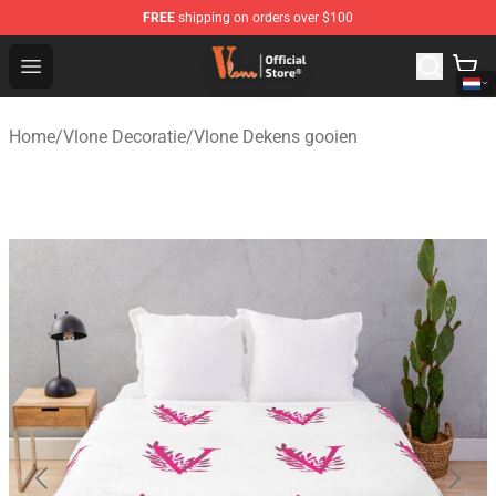
FREE
shipping on orders over $100
Vlone Shop - Official Vlone Merchandise Store
Open menu
Home
/
Vlone Decoratie
/
Vlone Dekens gooien