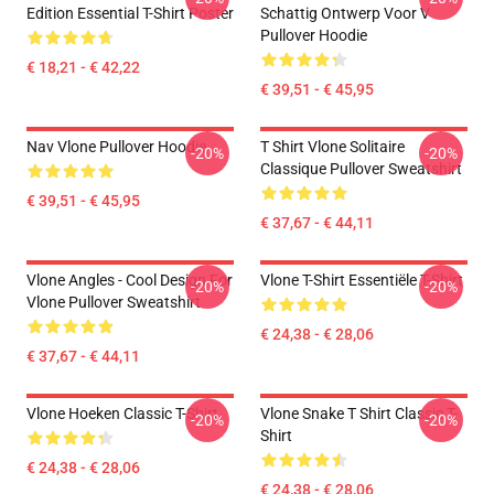
Edition Essential T-Shirt Poster
Schattig Ontwerp Voor V
Pullover Hoodie
€ 18,21 - € 42,22
€ 39,51 - € 45,95
Nav Vlone Pullover Hoodie
T Shirt Vlone Solitaire
-20%
-20%
Classique Pullover Sweatshirt
€ 39,51 - € 45,95
€ 37,67 - € 44,11
Vlone Angles - Cool Design For
Vlone T-Shirt Essentiële T-Shirt
-20%
-20%
Vlone Pullover Sweatshirt
€ 24,38 - € 28,06
€ 37,67 - € 44,11
Vlone Hoeken Classic T-Shirt
Vlone Snake T Shirt Classic T-
-20%
-20%
Shirt
€ 24,38 - € 28,06
€ 24,38 - € 28,06