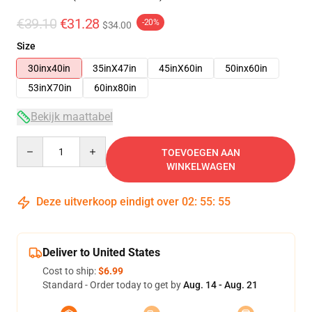
€39.10
€31.28
-20%
$34.00
Size
30inx40in
35inX47in
45inX60in
50inx60in
53inX70in
60inx80in
Bekijk maattabel
Quantity
TOEVOEGEN AAN
WINKELWAGEN
Deze uitverkoop eindigt over
02
:
55
:
54
Deliver to United States
Cost to ship:
$6.99
Standard - Order today to get by
Aug. 14 - Aug. 21