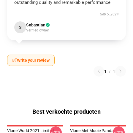
outstanding quality and remarkable performance.
Sep 5, 2024
Sebastian
S
Verified owner
Write your review
1
/
1
Best verkochte producten
Vlone World 2021 Limited
Vlone Met Mooie Panda ,
-20%
-20%