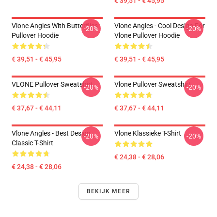
€ 39,51 - € 45,95
Vlone Angles With Butterflies
Vlone Angles - Cool Design For
-20%
-20%
Pullover Hoodie
Vlone Pullover Hoodie
€ 39,51 - € 45,95
€ 39,51 - € 45,95
VLONE Pullover Sweatshirt
Vlone Pullover Sweatshirt
-20%
-20%
€ 37,67 - € 44,11
€ 37,67 - € 44,11
Vlone Angles - Best Design
Vlone Klassieke T-Shirt
-20%
-20%
Classic T-Shirt
€ 24,38 - € 28,06
€ 24,38 - € 28,06
BEKIJK MEER