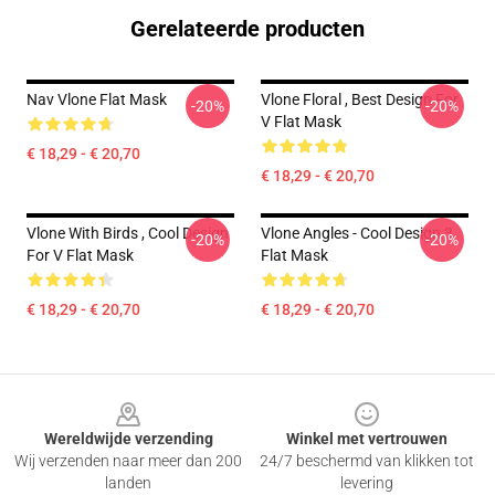
Gerelateerde producten
Nav Vlone Flat Mask
Vlone Floral , Best Design For
-20%
-20%
V Flat Mask
€ 18,29 - € 20,70
€ 18,29 - € 20,70
Vlone With Birds , Cool Design
Vlone Angles - Cool Design 3
-20%
-20%
For V Flat Mask
Flat Mask
€ 18,29 - € 20,70
€ 18,29 - € 20,70
Footer
Wereldwijde verzending
Winkel met vertrouwen
Wij verzenden naar meer dan 200
24/7 beschermd van klikken tot
landen
levering