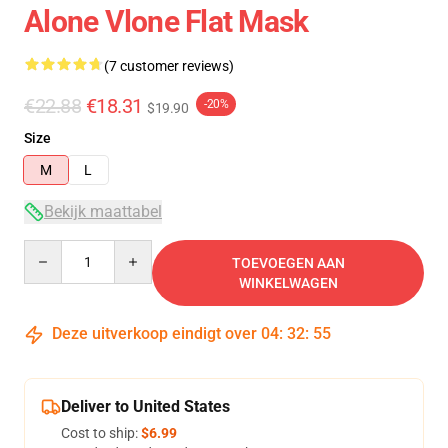
Alone Vlone Flat Mask
(7 customer reviews)
€22.88
€18.31
-20%
$19.90
Size
M
L
Bekijk maattabel
Quantity
TOEVOEGEN AAN
WINKELWAGEN
Deze uitverkoop eindigt over
04
:
32
:
54
Deliver to United States
Cost to ship:
$6.99