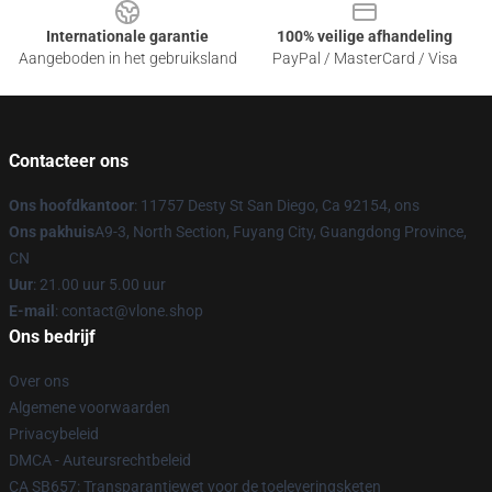
Internationale garantie
100% veilige afhandeling
Aangeboden in het gebruiksland
PayPal / MasterCard / Visa
Contacteer ons
Ons hoofdkantoor
: 11757 Desty St San Diego, Ca 92154, ons
Ons pakhuis
A9-3, North Section, Fuyang City, Guangdong Province,
CN
Uur
: 21.00 uur 5.00 uur
E-mail
: contact@vlone.shop
Ons bedrijf
Over ons
Algemene voorwaarden
Privacybeleid
DMCA - Auteursrechtbeleid
CA SB657: Transparantiewet voor de toeleveringsketen