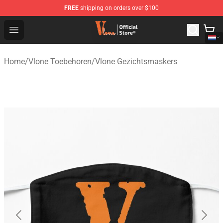
FREE
shipping on orders over $100
Vlone Shop - Official Vlone Merchandise Store
Open menu
Home
/
Vlone Toebehoren
/
Vlone Gezichtsmaskers