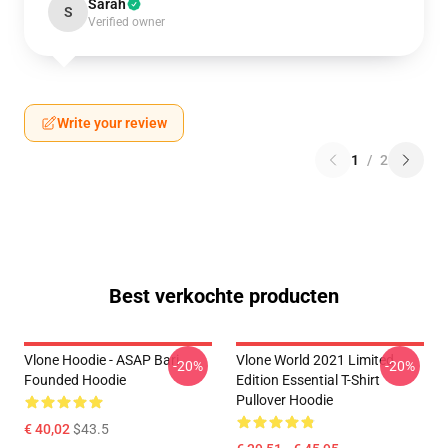
Sarah
S
Verified owner
Write your review
1
/
2
Best verkochte producten
Vlone Hoodie - ASAP Bari
Vlone World 2021 Limited
-20%
-20%
Founded Hoodie
Edition Essential T-Shirt
Pullover Hoodie
€ 40,02
$43.5