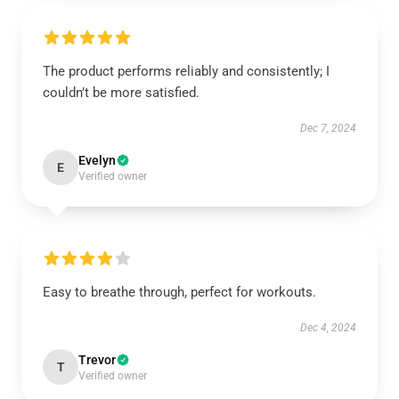
The product performs reliably and consistently; I
couldn’t be more satisfied.
Dec 7, 2024
Evelyn
E
Verified owner
Easy to breathe through, perfect for workouts.
Dec 4, 2024
Trevor
T
Verified owner