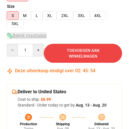
Size
S
M
L
XL
2XL
3XL
4XL
5XL
Bekijk maattabel
Quantity
TOEVOEGEN AAN
WINKELWAGEN
Deze uitverkoop eindigt over
02
:
45
:
54
Deliver to United States
Cost to ship:
$6.99
Standard - Order today to get by
Aug. 13 - Aug. 20
Production
Shipping
Delivered
Today
Aug. 09
Aug. 13 - Aug. 20