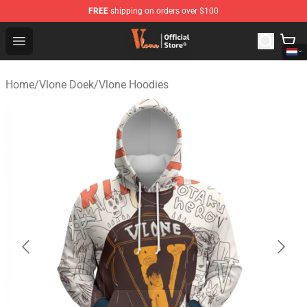
FREE
shipping on orders over $100
Vlone Shop - Official Vlone Merchandise Store
Open menu
Home
/
Vlone Doek
/
Vlone Hoodies