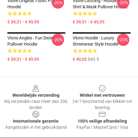
Vlone Original T-Shirt Pullover
Vlone Clothing - Hoodie & T-
-20%
-20%
Hoodie
Shirt & Mask Pullover Hoodie
€ 39,51 - € 45,95
€ 39,51 - € 45,95
Vlone Angles - Fun Design
Vlone Hoodie - Luxury
-20%
-20%
Pullover Hoodie
Streetwear Style Hoodie
€ 39,51 - € 45,95
€ 40,02
$43.5
Footer
Wereldwijde verzending
Winkel met vertrouwen
Wij verzenden naar meer dan 200
24/7 beschermd van klikken tot
landen
levering
Internationale garantie
100% veilige afhandeling
Aangeboden in het gebruiksland
PayPal / MasterCard / Visa