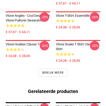
€ 37,67 - € 44,11
Vlone Angles - Cool Design For
Vlone T-Shirt Essentiële T-Shirt
-20%
-20%
Vlone Pullover Sweatshirt
€ 24,38 - € 28,06
€ 37,67 - € 44,11
Vlone Hoeken Classic T-Shirt
Vlone Snake T Shirt Classic T-
-20%
-20%
Shirt
€ 24,38 - € 28,06
€ 24,38 - € 28,06
BEKIJK MEER
Gerelateerde producten