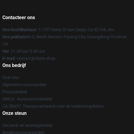
Contacteer ons
Ons hoofdkantoor
: 11757 Desty St San Diego, Ca 92154, ons
Ons pakhuis
A9-3, North Section, Fuyang City, Guangdong Province,
CN
Uur
: 21.00 uur 5.00 uur
E-mail
: contact@vlone.shop
Ons bedrijf
Over ons
Algemene voorwaarden
Privacybeleid
DMCA - Auteursrechtbeleid
CA SB657: Transparantiewet voor de toeleveringsketen
Onze steun
Verzend- en leveringsbeleid
Betalingsvoorwaarden