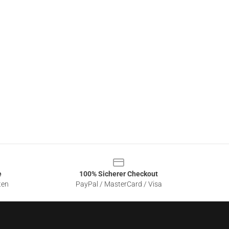
e
100% Sicherer Checkout
ten
PayPal / MasterCard / Visa