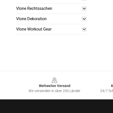
Vlone Rechtssachen
Vlone Dekoration
Vlone Workout Gear
Footer
Weltweiter Versand
K
Wir versenden in über 200 Länder
24/7 Sch