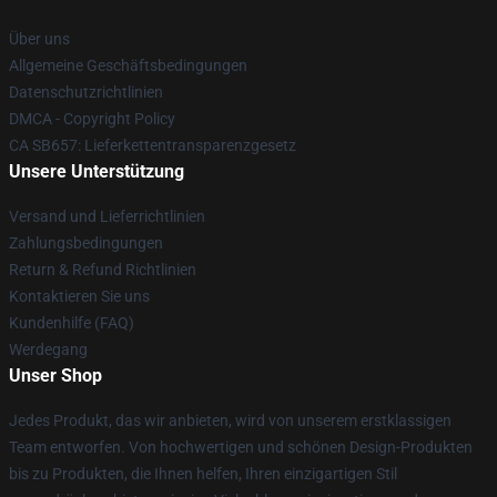
Über uns
Allgemeine Geschäftsbedingungen
Datenschutzrichtlinien
DMCA - Copyright Policy
CA SB657: Lieferkettentransparenzgesetz
Unsere Unterstützung
Versand und Lieferrichtlinien
Zahlungsbedingungen
Return & Refund Richtlinien
Kontaktieren Sie uns
Kundenhilfe (FAQ)
Werdegang
Unser Shop
Jedes Produkt, das wir anbieten, wird von unserem erstklassigen
Team entworfen. Von hochwertigen und schönen Design-Produkten
bis zu Produkten, die Ihnen helfen, Ihren einzigartigen Stil