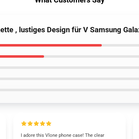
What Customers Say
ette , lustiges Design für V Samsung Gal
I adore this Vlone phone case! The clear