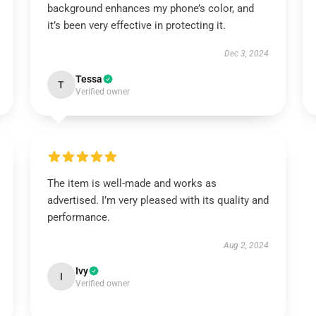
background enhances my phone’s color, and
it’s been very effective in protecting it.
Dec 3, 2024
Tessa
T
Verified owner
The item is well-made and works as
advertised. I’m very pleased with its quality and
performance.
Aug 2, 2024
Ivy
I
Verified owner