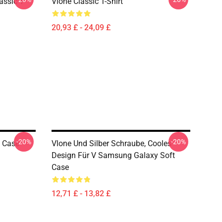
assic T-
Vlone Classic T-Shirt
20,93 £ - 24,09 £
-20%
-20%
 Case
Vlone Und Silber Schraube, Cooles
Design Für V Samsung Galaxy Soft
Case
12,71 £ - 13,82 £