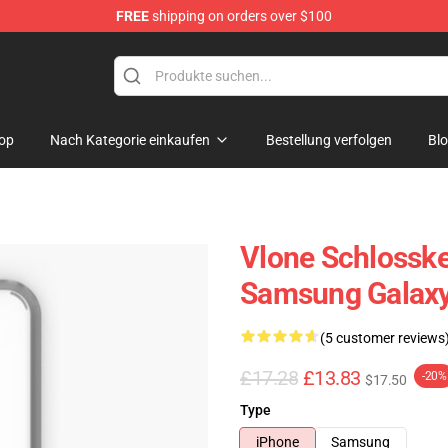
FREE
shipping on orders over $100
op
Nach Kategorie einkaufen
Bestellung verfolgen
Bl
Vlone Schlossket
Samsung Galaxy
(5 customer reviews
£17.28
£13.83
-20%
$17.50
Type
iPhone
Samsung