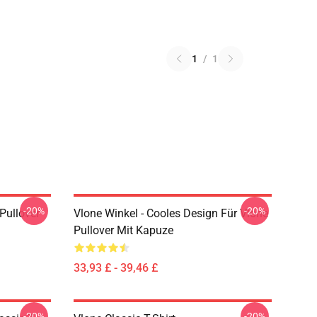
1
/
1
-20%
-20%
 Pullover
Vlone Winkel - Cooles Design Für Vlone
Pullover Mit Kapuze
33,93 £ - 39,46 £
-20%
-20%