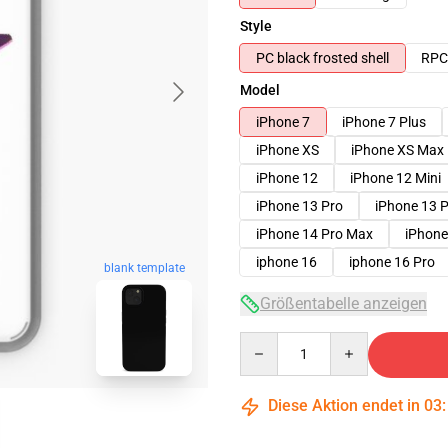
Style
PC black frosted shell
RPC 
Model
iPhone 7
iPhone 7 Plus
iPhone XS
iPhone XS Max
iPhone 12
iPhone 12 Mini
iPhone 13 Pro
iPhone 13 
iPhone 14 Pro Max
iPhone
iphone 16
iphone 16 Pro
blank template
Größentabelle anzeigen
Quantity
Diese Aktion endet in
03