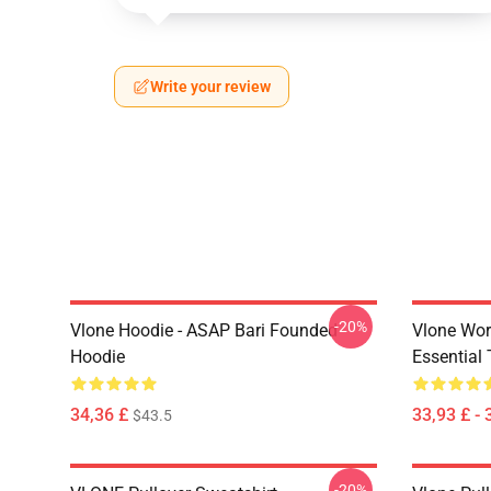
Write your review
-20%
Vlone Hoodie - ASAP Bari Founded
Vlone Wor
Hoodie
Essential 
34,36 £
33,93 £ - 
$43.5
-20%