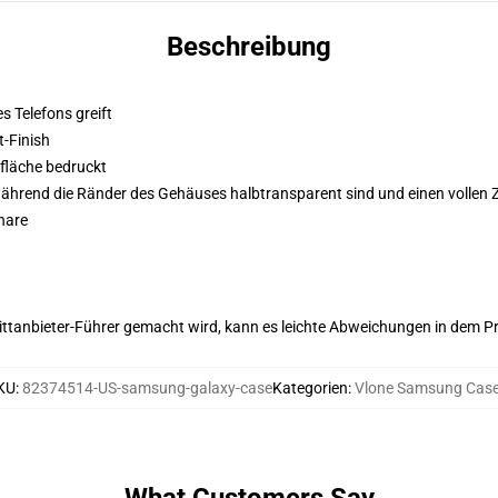
Beschreibung
es Telefons greift
-Finish
fläche bedruckt
während die Ränder des Gehäuses halbtransparent sind und einen vollen 
hare
 Drittanbieter-Führer gemacht wird, kann es leichte Abweichungen in dem P
KU
:
82374514-US-samsung-galaxy-case
Kategorien
:
Vlone Samsung Cas