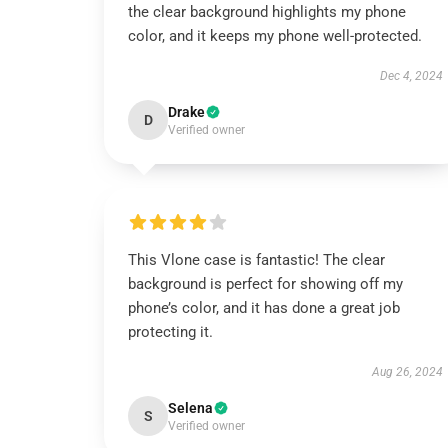
the clear background highlights my phone
color, and it keeps my phone well-protected.
Dec 4, 2024
Drake
D
Verified owner
This Vlone case is fantastic! The clear
background is perfect for showing off my
phone’s color, and it has done a great job
protecting it.
Aug 26, 2024
Selena
S
Verified owner