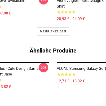
over Sweatshirt
Vlone Angles - Best Design Cl
Shirt
37,88 £
20,93 £ - 24,09 £
MEHR ANZEIGEN
Ähnliche Produkte
-20%
les - Cute Design Samsung
VLONE Samsung Galaxy Soft
ft Case
12,71 £ - 13,82 £
13,82 £