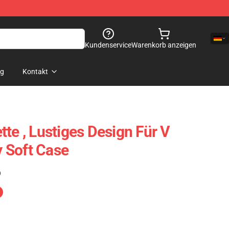
Kundenservice
Warenkorb anzeigen
og
Kontakt
te , Lustiges Design Für V
 Soft Case
)