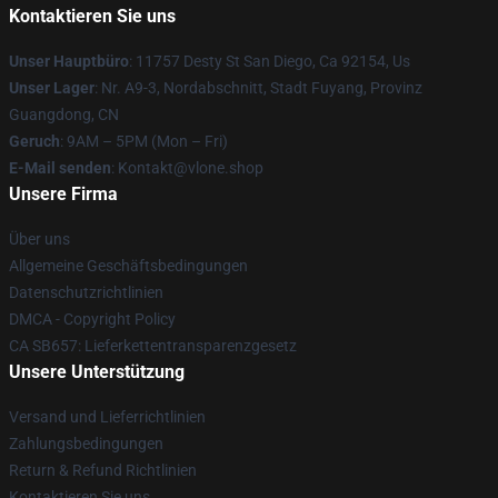
Kontaktieren Sie uns
Unser Hauptbüro
: 11757 Desty St San Diego, Ca 92154, Us
Unser Lager
: Nr. A9-3, Nordabschnitt, Stadt Fuyang, Provinz
Guangdong, CN
Geruch
: 9AM – 5PM (Mon – Fri)
E-Mail senden
: Kontakt@vlone.shop
Unsere Firma
Über uns
Allgemeine Geschäftsbedingungen
Datenschutzrichtlinien
DMCA - Copyright Policy
CA SB657: Lieferkettentransparenzgesetz
Unsere Unterstützung
Versand und Lieferrichtlinien
Zahlungsbedingungen
Return & Refund Richtlinien
Kontaktieren Sie uns