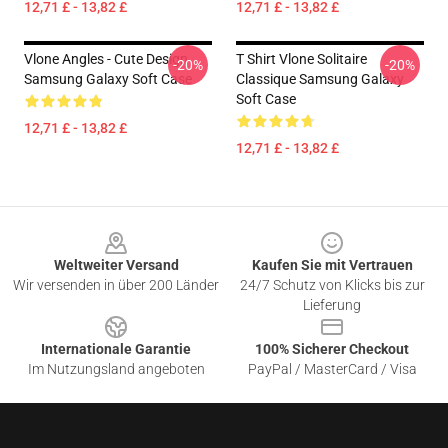
12,71 £ - 13,82 £
12,71 £ - 13,82 £
Vlone Angles - Cute Design
T Shirt Vlone Solitaire
-20%
-20%
Samsung Galaxy Soft Case
Classique Samsung Galaxy
Soft Case
12,71 £ - 13,82 £
12,71 £ - 13,82 £
Footer
Weltweiter Versand
Kaufen Sie mit Vertrauen
Wir versenden in über 200 Länder
24/7 Schutz von Klicks bis zur
Lieferung
Internationale Garantie
100% Sicherer Checkout
Im Nutzungsland angeboten
PayPal / MasterCard / Visa