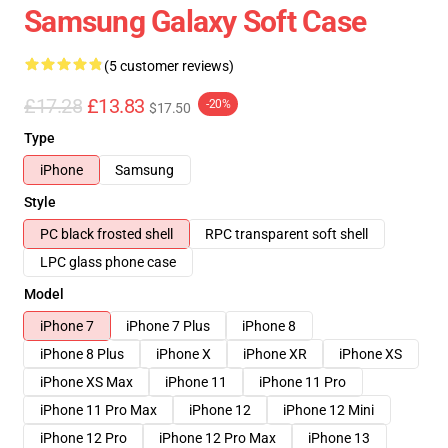
Samsung Galaxy Soft Case
(5 customer reviews)
£17.28
£13.83
-20%
$17.50
Type
iPhone
Samsung
Style
PC black frosted shell
RPC transparent soft shell
LPC glass phone case
Model
iPhone 7
iPhone 7 Plus
iPhone 8
iPhone 8 Plus
iPhone X
iPhone XR
iPhone XS
iPhone XS Max
iPhone 11
iPhone 11 Pro
iPhone 11 Pro Max
iPhone 12
iPhone 12 Mini
iPhone 12 Pro
iPhone 12 Pro Max
iPhone 13