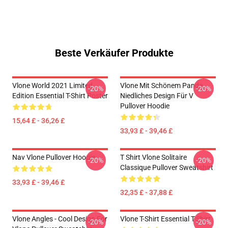
Beste Verkäufer Produkte
Vlone World 2021 Limited
Vlone Mit Schönem Panda,
-20%
-20%
Edition Essential T-Shirt Poster
Niedliches Design Für V
Pullover Hoodie
15,64 £ - 36,26 £
33,93 £ - 39,46 £
Nav Vlone Pullover Hoodie
T Shirt Vlone Solitaire
-20%
-20%
Classique Pullover Sweatshirt
33,93 £ - 39,46 £
32,35 £ - 37,88 £
Vlone Angles - Cool Design For
Vlone T-Shirt Essential T-Shirt
-20%
-20%