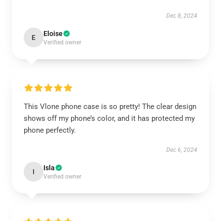
Dec 8, 2024
Eloise
E
Verified owner
This Vlone phone case is so pretty! The clear design
shows off my phone’s color, and it has protected my
phone perfectly.
Dec 6, 2024
Isla
I
Verified owner