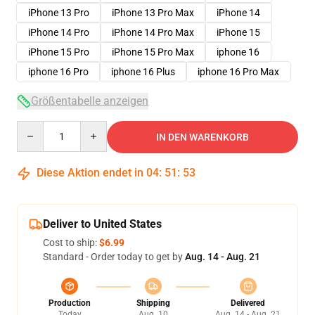
iPhone 13 Pro
iPhone 13 Pro Max
iPhone 14
iPhone 14 Pro
iPhone 14 Pro Max
iPhone 15
iPhone 15 Pro
iPhone 15 Pro Max
iphone 16
iphone 16 Pro
iphone 16 Plus
iphone 16 Pro Max
Größentabelle anzeigen
Quantity
IN DEN WARENKORB
Diese Aktion endet in
04
:
51
:
52
Deliver to United States
Cost to ship:
$6.99
Standard - Order today to get by
Aug. 14 - Aug. 21
Production
Shipping
Delivered
Today
Aug. 10
Aug. 14 - Aug. 21