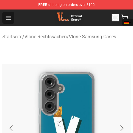
FREE
shipping on orders over $100
Vlone Shop - Official Vlone Merchandise Store
Open menu
Startseite
/
Vlone Rechtssachen
/
Vlone Samsung Cases