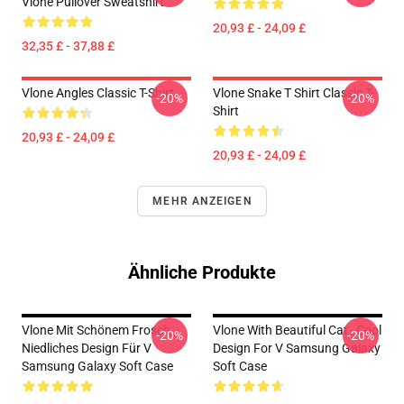
Vlone Pullover Sweatshirt
20,93 £ - 24,09 £
32,35 £ - 37,88 £
Vlone Angles Classic T-Shirt
Vlone Snake T Shirt Classic T-
-20%
-20%
Shirt
20,93 £ - 24,09 £
20,93 £ - 24,09 £
MEHR ANZEIGEN
Ähnliche Produkte
Vlone Mit Schönem Frosch,
Vlone With Beautiful Cat , Cool
-20%
-20%
Niedliches Design Für V
Design For V Samsung Galaxy
Samsung Galaxy Soft Case
Soft Case