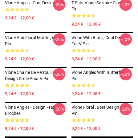
Vlone Angles - Cool Design 3 Pin
T Shirt Vlone Solitaire Classique
-20%
-20%
Pin
9,24 € - 12,00 €
9,24 € - 12,00 €
Vlone And Floral Motifs , Cool V
Vlone With Birds , Cool Design
-20%
-20%
Pin
For V Pin
9,24 € - 12,00 €
9,24 € - 12,00 €
Vlone Chaîne De Verrouillage ,
Vlone Angles With Butterflies
-20%
-20%
Design Drôle Pour V Pin
Pin
9,24 € - 12,00 €
9,24 € - 12,00 €
Vlone Angles - Design Frais 4
Vlone Floral , Best Design For V
-20%
-20%
Broches
Pin
9,24 € - 12,00 €
9,24 € - 12,00 €