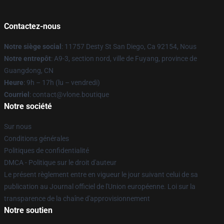
Contactez-nous
Notre siège social
: 11757 Desty St San Diego, Ca 92154, Nous
Notre entrepôt
: A9-3, section nord, ville de Fuyang, province de
Guangdong, CN
Heure
: 9h – 17h (lu – vendredi)
Courriel
: contact@vlone.boutique
Notre société
Sur nous
Conditions générales
Politiques de confidentialité
DMCA - Politique sur le droit d'auteur
Le présent règlement entre en vigueur le jour suivant celui de sa
publication au Journal officiel de l'Union européenne. Loi sur la
transparence de la chaîne d'approvisionnement
Notre soutien