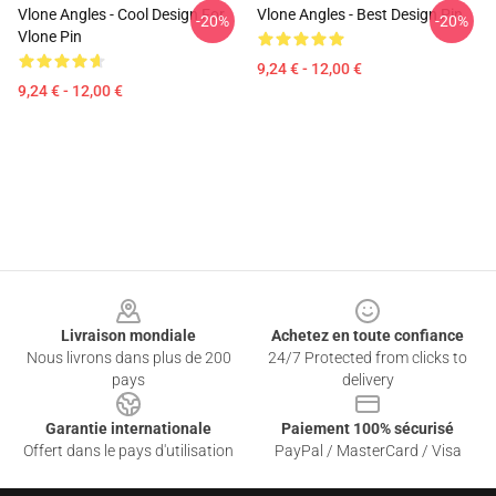
Vlone Angles - Cool Design For
Vlone Angles - Best Design Pin
-20%
-20%
Vlone Pin
9,24 € - 12,00 €
9,24 € - 12,00 €
Footer
Livraison mondiale
Achetez en toute confiance
Nous livrons dans plus de 200
24/7 Protected from clicks to
pays
delivery
Garantie internationale
Paiement 100% sécurisé
Offert dans le pays d'utilisation
PayPal / MasterCard / Visa