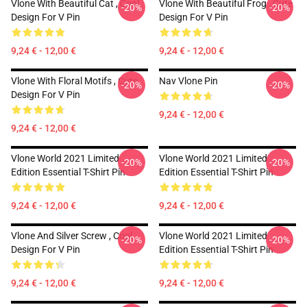
Vlone With Beautiful Cat , Cool
Vlone With Beautiful Frog , Cute
-20%
-20%
Design For V Pin
Design For V Pin
9,24 € - 12,00 €
9,24 € - 12,00 €
Vlone With Floral Motifs , Cute
Nav Vlone Pin
-20%
-20%
Design For V Pin
9,24 € - 12,00 €
9,24 € - 12,00 €
Vlone World 2021 Limited
Vlone World 2021 Limited
-20%
-20%
Edition Essential T-Shirt Pin
Edition Essential T-Shirt Pin
9,24 € - 12,00 €
9,24 € - 12,00 €
Vlone And Silver Screw , Cool
Vlone World 2021 Limited
-20%
-20%
Design For V Pin
Edition Essential T-Shirt Pin
9,24 € - 12,00 €
9,24 € - 12,00 €