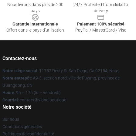
Nous livrons dans plus de 200
24/7 Protected from clicks to
pays
delivery
Garantie internationale
Paiement 100% sécurisé
Offert dans le pays d'utilisation
PayPal / MasterCard / Visa
Contactez-nous
Notre siège social
: 11757 Desty St San Diego, Ca 92154, Nous
Notre entrepôt
: A9-3, section nord, ville de Fuyang, province de
Guangdong, CN
Heure
: 9h – 17h (lu – vendredi)
Courriel
: contact@vlone.boutique
Notre société
Sur nous
Conditions générales
Politiques de confidentialité