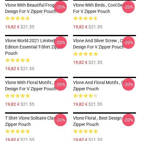
Vlone With Beautiful Frog , Cute
Vlone With Birds , Cool Design
-20%
-20%
Design For V Zipper Pouch
For V Zipper Pouch
19,82 €
$21.55
19,82 €
$21.55
Vlone World 2021 Limited
Vlone And Silver Screw , Cool
-20%
-20%
Edition Essential T-Shirt Zipper
Design For V Zipper Pouch
Pouch
19,82 €
$21.55
19,82 €
$21.55
Vlone With Floral Motifs , Cute
Vlone And Floral Motifs , Cool V
-20%
-20%
Design For V Zipper Pouch
Zipper Pouch
19,82 €
$21.55
19,82 €
$21.55
T Shirt Vlone Solitaire Classique
Vlone Floral , Best Design For V
-20%
-20%
Zipper Pouch
Zipper Pouch
19,82 €
$21.55
19,82 €
$21.55