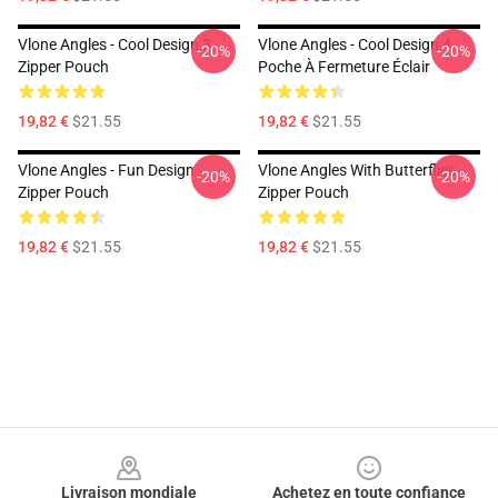
Vlone Angles - Cool Design 3
Vlone Angles - Cool Design 4
-20%
-20%
Zipper Pouch
Poche À Fermeture Éclair
19,82 €
$21.55
19,82 €
$21.55
Vlone Angles - Fun Design
Vlone Angles With Butterflies
-20%
-20%
Zipper Pouch
Zipper Pouch
19,82 €
$21.55
19,82 €
$21.55
Footer
Livraison mondiale
Achetez en toute confiance