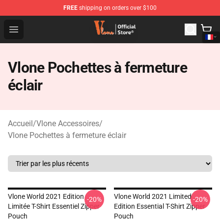
FREE
shipping on orders over $100
Vlone Shop - Official Vlone Merchandise Store
Open menu
Vlone Pochettes à fermeture
éclair
Accueil
/
Vlone Accessoires
/
Vlone Pochettes à fermeture éclair
Vlone World 2021 Edition
Vlone World 2021 Limited
-20%
-20%
Limitée T-Shirt Essentiel Zipper
Edition Essential T-Shirt Zipper
Pouch
Pouch