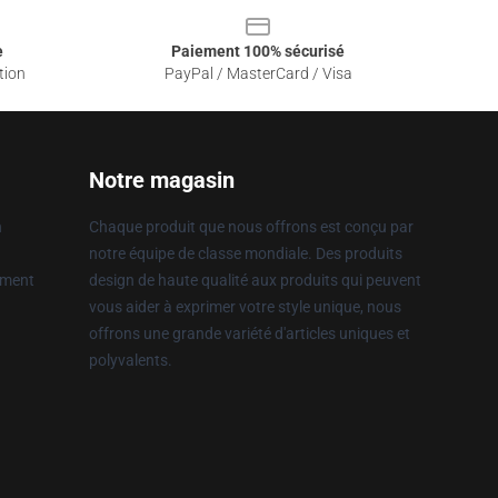
e
Paiement 100% sécurisé
tion
PayPal / MasterCard / Visa
Notre magasin
n
Chaque produit que nous offrons est conçu par
notre équipe de classe mondiale. Des produits
ement
design de haute qualité aux produits qui peuvent
vous aider à exprimer votre style unique, nous
offrons une grande variété d'articles uniques et
polyvalents.