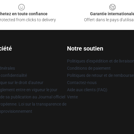
hetez en toute confiance
Garantie international
otected from clicks to delivery
Offert dans le pays d'utilisa
ciété
Notre soutien
Politiques d'expédition et de livraiso
énérales
Conditions de paiement
 confidentialité
Politiques de retour et de rembours
que sur le droit d'auteur
Contactez-nous
glement entre en vigueur le jour
Aide aux clients (FAQ)
 de sa publication au Journal officiel
Vente
uropéenne. Loi sur la transparence de
approvisionnement