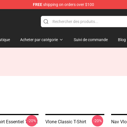
FREE
shipping on orders over $100
tique
Acheter par catégorie
Suivi de commande
Blog
-20%
-20%
irt Essentiel T-Shirt
Vlone Classic T-Shirt
Nav Vlo