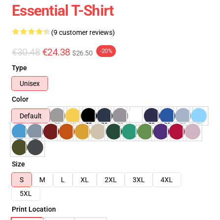
Essential T-Shirt
(9 customer reviews)
€30.48
€24.38
-20%
$26.50
Type
Unisex
Color
Default
Size
S
M
L
XL
2XL
3XL
4XL
5XL
Print Location