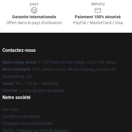
pays
delivery
Garantie internationale
Paiement 100% sécurisé
Offert dans le pays d'utilisation
PayPal / MasterCard / Visa
Contactez-nous
Notre siège social
: 11757 Desty St San Diego, Ca 92154, Nous
Notre entrepôt
: A9-3, section nord, ville de Fuyang, province de
Guangdong, CN
Heure
: 9h – 17h (lu – vendredi)
Courriel
: contact@vlone.boutique
Notre société
Sur nous
Conditions générales
Politiques de confidentialité
DMCA - Politique sur le droit d'auteur