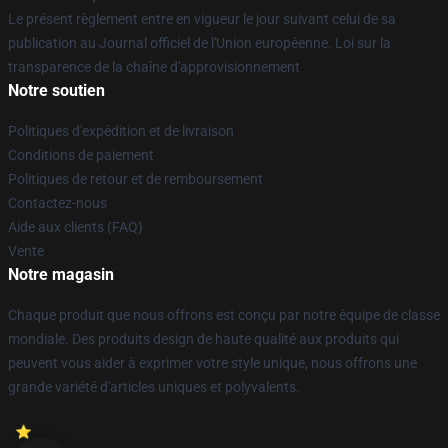
Le présent règlement entre en vigueur le jour suivant celui de sa
publication au Journal officiel de l'Union européenne. Loi sur la
transparence de la chaîne d'approvisionnement
Notre soutien
Politiques d'expédition et de livraison
Conditions de paiement
Politiques de retour et de remboursement
Contactez-nous
Aide aux clients (FAQ)
Vente
Notre magasin
Chaque produit que nous offrons est conçu par notre équipe de classe
mondiale. Des produits design de haute qualité aux produits qui
peuvent vous aider à exprimer votre style unique, nous offrons une
grande variété d'articles uniques et polyvalents.