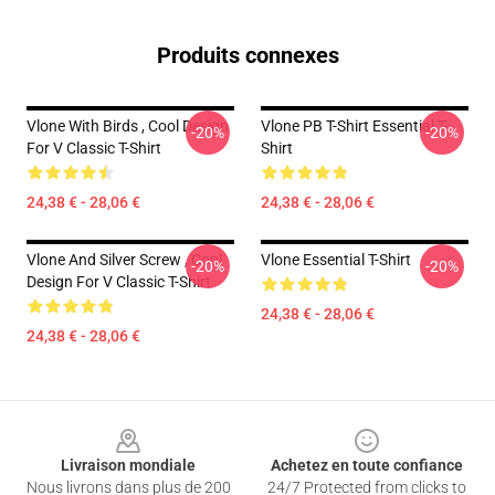
Produits connexes
Vlone With Birds , Cool Design
Vlone PB T-Shirt Essential T-
-20%
-20%
For V Classic T-Shirt
Shirt
24,38 € - 28,06 €
24,38 € - 28,06 €
Vlone And Silver Screw , Cool
Vlone Essential T-Shirt
-20%
-20%
Design For V Classic T-Shirt
24,38 € - 28,06 €
24,38 € - 28,06 €
Footer
Livraison mondiale
Achetez en toute confiance
Nous livrons dans plus de 200
24/7 Protected from clicks to