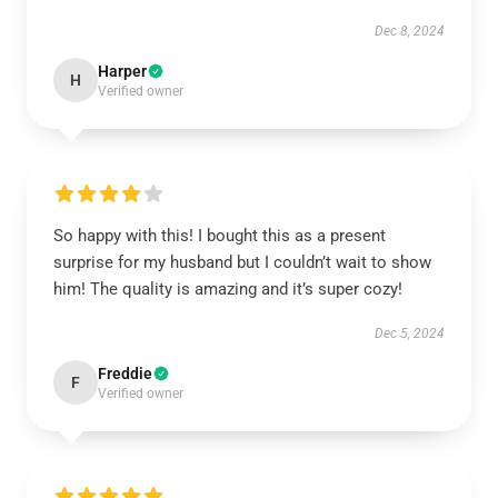
Dec 8, 2024
Harper
H
Verified owner
So happy with this! I bought this as a present
surprise for my husband but I couldn’t wait to show
him! The quality is amazing and it’s super cozy!
Dec 5, 2024
Freddie
F
Verified owner