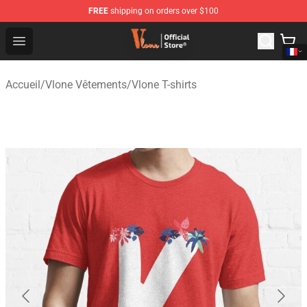
FREE
shipping on orders over $100
Vlone Shop - Official Vlone Merchandise Store
Open menu
Accueil
/
Vlone Vêtements
/
Vlone T-shirts