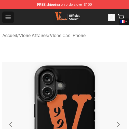
FREE
shipping on orders over $100
Vlone Shop - Official Vlone Merchandise Store
Open menu
Accueil
/
Vlone Affaires
/
Vlone Cas iPhone