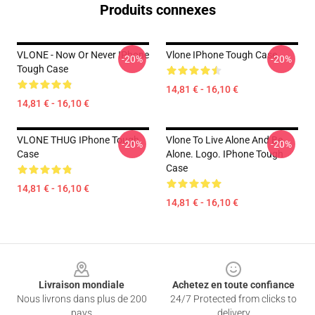
Produits connexes
VLONE - Now Or Never IPhone
Vlone IPhone Tough Case
-20%
-20%
Tough Case
14,81 € - 16,10 €
14,81 € - 16,10 €
VLONE THUG IPhone Tough
Vlone To Live Alone And Be
-20%
-20%
Case
Alone. Logo. IPhone Tough
Case
14,81 € - 16,10 €
14,81 € - 16,10 €
Footer
Livraison mondiale
Achetez en toute confiance
Nous livrons dans plus de 200
24/7 Protected from clicks to
pays
delivery