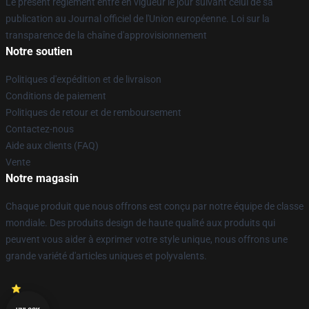
Le présent règlement entre en vigueur le jour suivant celui de sa
publication au Journal officiel de l'Union européenne. Loi sur la
transparence de la chaîne d'approvisionnement
Notre soutien
Politiques d'expédition et de livraison
Conditions de paiement
Politiques de retour et de remboursement
Contactez-nous
Aide aux clients (FAQ)
Vente
Notre magasin
Chaque produit que nous offrons est conçu par notre équipe de classe
mondiale. Des produits design de haute qualité aux produits qui
peuvent vous aider à exprimer votre style unique, nous offrons une
grande variété d'articles uniques et polyvalents.