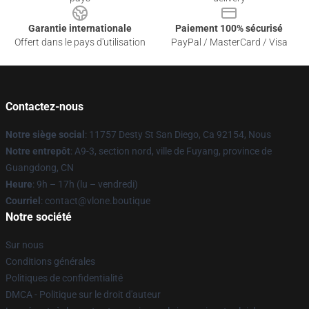
Garantie internationale
Paiement 100% sécurisé
Offert dans le pays d'utilisation
PayPal / MasterCard / Visa
Contactez-nous
Notre siège social
: 11757 Desty St San Diego, Ca 92154, Nous
Notre entrepôt
: A9-3, section nord, ville de Fuyang, province de
Guangdong, CN
Heure
: 9h – 17h (lu – vendredi)
Courriel
: contact@vlone.boutique
Notre société
Sur nous
Conditions générales
Politiques de confidentialité
DMCA - Politique sur le droit d'auteur