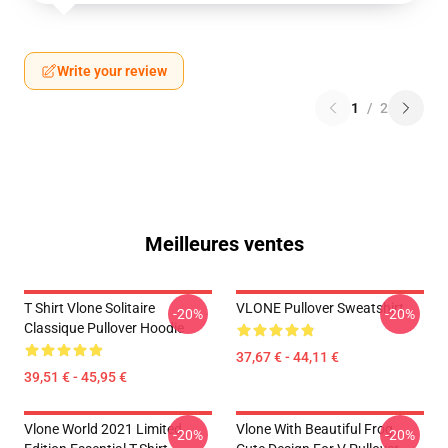
Write your review
1
/
2
Meilleures ventes
T Shirt Vlone Solitaire
VLONE Pullover Sweatshirt
-20%
-20%
Classique Pullover Hoodie
37,67 € - 44,11 €
39,51 € - 45,95 €
Vlone World 2021 Limited
Vlone With Beautiful Frog ,
-20%
-20%