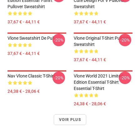
Edition Essential T-Shirt
Cute Design For V Pullover
Pullover Sweatshirt
Sweatshirt
37,67 € - 44,11 €
37,67 € - 44,11 €
Vlone Sweatshirt De Pull
Vlone Original T-Shirt Pullover
-20%
-20%
Sweatshirt
37,67 € - 44,11 €
37,67 € - 44,11 €
Nav Vlone Classic T-Shirt
Vlone World 2021 Limited
-20%
-20%
Edition Essential T-Shirt
Essential T-Shirt
24,38 € - 28,06 €
24,38 € - 28,06 €
VOIR PLUS