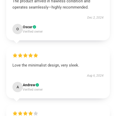
The product arrived in flawless condition and
operates seamlessly—highly recommended.
Dec 2, 2024
Oscar
O
Verified owner
Love the minimalist design, very sleek.
Aug 6, 2024
Andrew
A
Verified owner