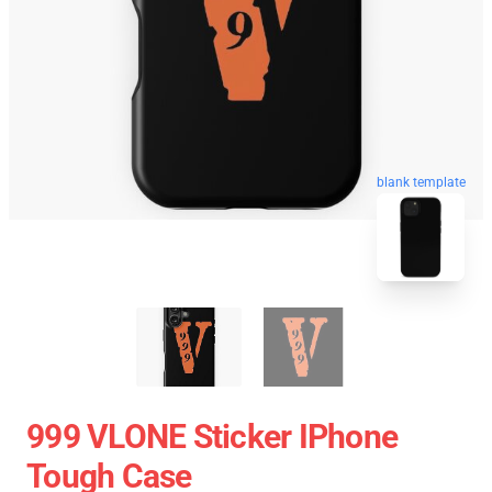
blank template
999 VLONE Sticker IPhone
Tough Case