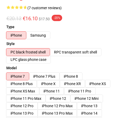
(7 customer reviews)
€20.13
€16.10
-20%
$17.50
Type
iPhone
Samsung
Style
PC black frosted shell
RPC transparent soft shell
LPC glass phone case
Model
iPhone 7
iPhone 7 Plus
iPhone 8
iPhone 8 Plus
iPhone X
iPhone XR
iPhone XS
iPhone XS Max
iPhone 11
iPhone 11 Pro
iPhone 11 Pro Max
iPhone 12
iPhone 12 Mini
iPhone 12 Pro
iPhone 12 Pro Max
iPhone 13
iPhone 13 Pro
iPhone 13 Pro Max
iPhone 14