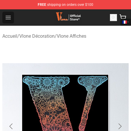
FREE
shipping on orders over $100
Vlone Shop - Official Vlone Merchandise Store
Open menu
Accueil
/
Vlone Décoration
/
Vlone Affiches