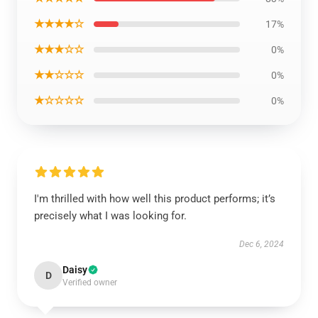
★★★★☆
17%
★★★☆☆
0%
★★☆☆☆
0%
★☆☆☆☆
0%
I'm thrilled with how well this product performs; it’s
precisely what I was looking for.
Dec 6, 2024
Daisy
D
Verified owner