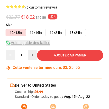
(6 customer reviews)
€22.77
€18.22
-20%
$19.80
Size
12x18in
16x16in
16x24in
18x24in
Voir le guide des tailles
Quantity
AJOUTER AU PANIER
Cette vente se termine dans
03
:
25
:
54
Deliver to United States
Cost to ship:
$6.99
Standard - Order today to get by
Aug. 15 - Aug. 22