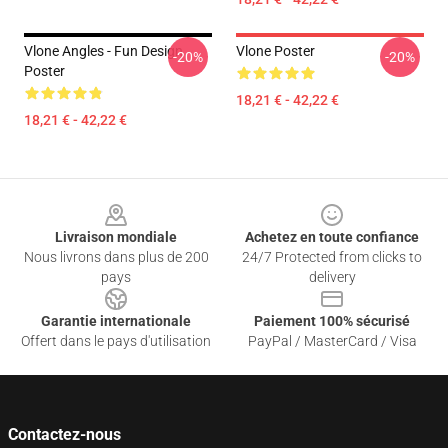
Vlone Angles - Fun Design
Vlone Poster
-20%
-20%
Poster
18,21 € - 42,22 €
18,21 € - 42,22 €
Footer
Livraison mondiale
Achetez en toute confiance
Nous livrons dans plus de 200
24/7 Protected from clicks to
pays
delivery
Garantie internationale
Paiement 100% sécurisé
Offert dans le pays d'utilisation
PayPal / MasterCard / Visa
Contactez-nous