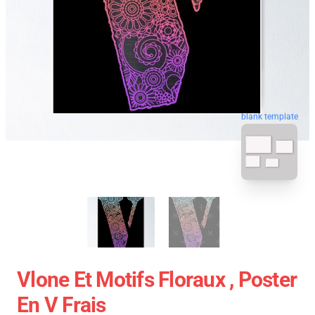
blank template
Vlone Et Motifs Floraux , Poster
En V Frais