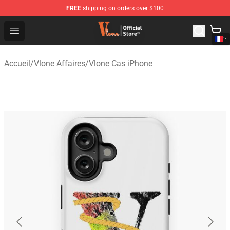
FREE
shipping on orders over $100
Vlone Shop - Official Vlone Merchandise Store
Open menu
Accueil
/
Vlone Affaires
/
Vlone Cas iPhone