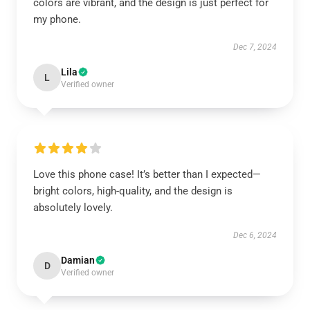
colors are vibrant, and the design is just perfect for
my phone.
Dec 7, 2024
Lila
L
Verified owner
Love this phone case! It’s better than I expected—
bright colors, high-quality, and the design is
absolutely lovely.
Dec 6, 2024
Damian
D
Verified owner