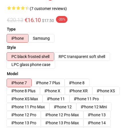
(7 customer reviews)
€20.13
€16.10
-20%
$17.50
Type
iPhone
Samsung
Style
PC black frosted shell
RPC transparent soft shell
LPC glass phone case
Model
iPhone 7
iPhone 7 Plus
iPhone 8
iPhone 8 Plus
iPhone X
iPhone XR
iPhone XS
iPhone XS Max
iPhone 11
iPhone 11 Pro
iPhone 11 Pro Max
iPhone 12
iPhone 12 Mini
iPhone 12 Pro
iPhone 12 Pro Max
iPhone 13
iPhone 13 Pro
iPhone 13 Pro Max
iPhone 14