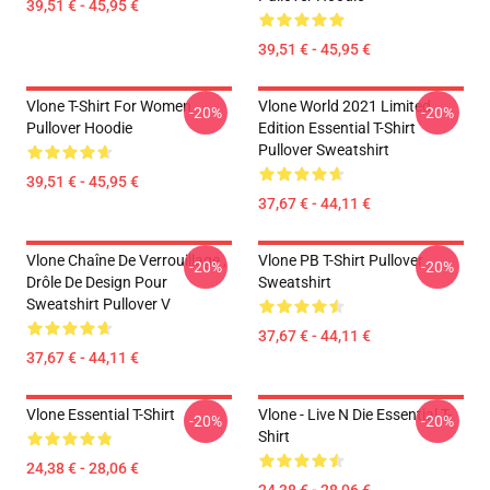
39,51 € - 45,95 €
39,51 € - 45,95 €
Vlone T-Shirt For Women
Vlone World 2021 Limited
-20%
-20%
Pullover Hoodie
Edition Essential T-Shirt
Pullover Sweatshirt
39,51 € - 45,95 €
37,67 € - 44,11 €
Vlone Chaîne De Verrouillage ,
Vlone PB T-Shirt Pullover
-20%
-20%
Drôle De Design Pour
Sweatshirt
Sweatshirt Pullover V
37,67 € - 44,11 €
37,67 € - 44,11 €
Vlone Essential T-Shirt
Vlone - Live N Die Essential T-
-20%
-20%
Shirt
24,38 € - 28,06 €