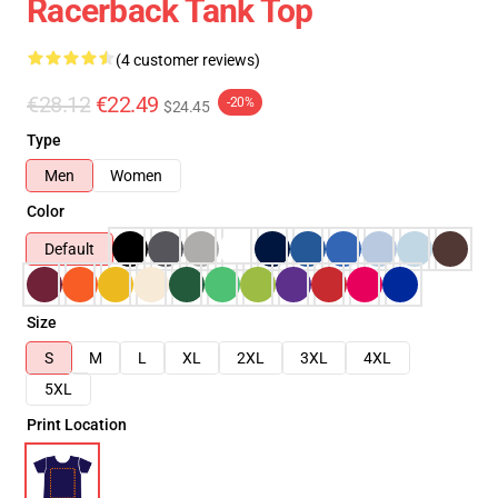
Racerback Tank Top
(4 customer reviews)
€28.12
€22.49
-20%
$24.45
Type
Men
Women
Color
Default
Size
S
M
L
XL
2XL
3XL
4XL
5XL
Print Location