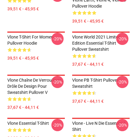
Vlone Earth, Vlone 4, Vlone 3
Pullover Hoodie
39,51 € - 45,95 €
39,51 € - 45,95 €
Vlone T-Shirt For Women
Vlone World 2021 Limited
-20%
-20%
Pullover Hoodie
Edition Essential T-Shirt
Pullover Sweatshirt
39,51 € - 45,95 €
37,67 € - 44,11 €
Vlone Chaîne De Verrouillage ,
Vlone PB T-Shirt Pullover
-20%
-20%
Drôle De Design Pour
Sweatshirt
Sweatshirt Pullover V
37,67 € - 44,11 €
37,67 € - 44,11 €
Vlone Essential T-Shirt
Vlone - Live N Die Essential T-
-20%
-20%
Shirt