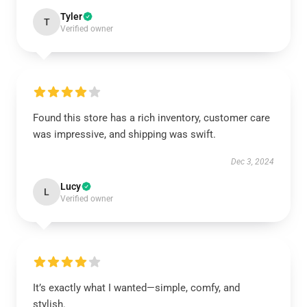
Tyler
T
Verified owner
Found this store has a rich inventory, customer care
was impressive, and shipping was swift.
Dec 3, 2024
Lucy
L
Verified owner
It’s exactly what I wanted—simple, comfy, and
stylish.