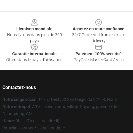
Footer
Livraison mondiale
Achetez en toute confiance
Nous livrons dans plus de 200
24/7 Protected from clicks to
pays
delivery
Garantie internationale
Paiement 100% sécurisé
Offert dans le pays d'utilisation
PayPal / MasterCard / Visa
Contactez-nous
Notre siège social
: 11757 Desty St San Diego, Ca 92154, Nous
Notre entrepôt
: A9-3, section nord, ville de Fuyang, province de
Guangdong, CN
Heure
: 9h – 17h (lu – vendredi)
Courriel
: contact@vlone.boutique