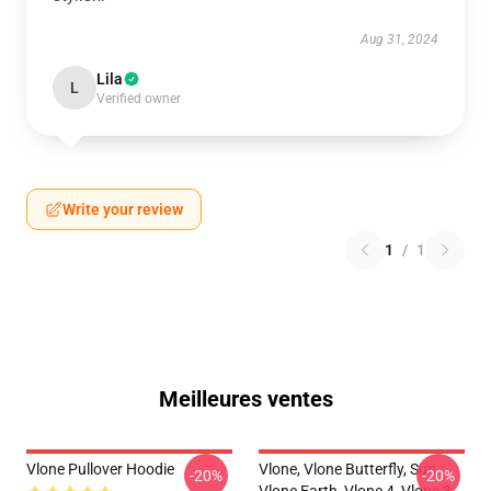
Aug 31, 2024
Lila
L
Verified owner
Write your review
1
/
1
Meilleures ventes
Vlone Pullover Hoodie
Vlone, Vlone Butterfly, Sun,
-20%
-20%