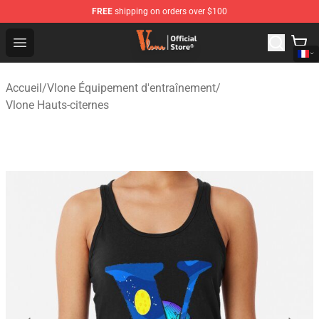
FREE
shipping on orders over $100
Vlone Shop - Official Vlone Merchandise Store
Open menu
Accueil
/
Vlone Équipement d'entraînement
/
Vlone Hauts-citernes