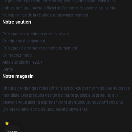
Le présent règlement entre en vigueur le jour suivant celui de sa
publication au Journal officiel de l'Union européenne. Loi sur la
transparence de la chaîne d'approvisionnement
Notre soutien
Politiques d'expédition et de livraison
Conditions de paiement
Politiques de retour et de remboursement
Contactez-nous
Aide aux clients (FAQ)
Vente
Notre magasin
Chaque produit que nous offrons est conçu par notre équipe de classe
mondiale. Des produits design de haute qualité aux produits qui
peuvent vous aider à exprimer votre style unique, nous offrons une
grande variété d'articles uniques et polyvalents.