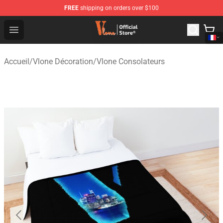
FREE
shipping on orders over $100
Vlone Shop - Official Vlone Merchandise Store
Open menu
Accueil
/
Vlone Décoration
/
Vlone Consolateurs