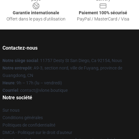
Garantie internationale
Paiement 100% sécurisé
Offert dans le pays d'utilisation
PayPal / MasterCard / Visa
Contactez-nous
Notre siège social
: 11757 Desty St San Diego, Ca 92154, Nous
Notre entrepôt
: A9-3, section nord, ville de Fuyang, province de
Guangdong, CN
Heure
: 9h – 17h (lu – vendredi)
Courriel
: contact@vlone.boutique
Notre société
Sur nous
Conditions générales
Politiques de confidentialité
DMCA - Politique sur le droit d'auteur