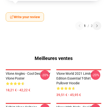
Write your review
1
/
2
Meilleures ventes
Vlone Angles - Cool Design For
Vlone World 2021 Limited
-20%
-20%
Vlone Poster
Edition Essential T-Shirt
Pullover Hoodie
18,21 € - 42,22 €
39,51 € - 45,95 €