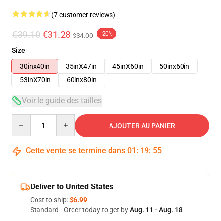
(7 customer reviews)
€39.10
€31.28
-20%
$34.00
Size
30inx40in
35inX47in
45inX60in
50inx60in
53inX70in
60inx80in
Voir le guide des tailles
Quantity
AJOUTER AU PANIER
Cette vente se termine dans
01
:
19
:
54
Deliver to United States
Cost to ship:
$6.99
Standard - Order today to get by
Aug. 11 - Aug. 18