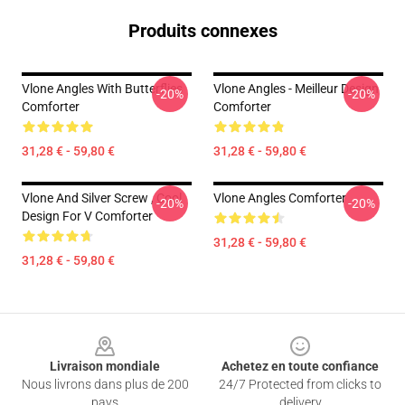
Produits connexes
Vlone Angles With Butterflies
Vlone Angles - Meilleur Design
-20%
-20%
Comforter
Comforter
31,28 € - 59,80 €
31,28 € - 59,80 €
Vlone And Silver Screw , Cool
Vlone Angles Comforter
-20%
-20%
Design For V Comforter
31,28 € - 59,80 €
31,28 € - 59,80 €
Footer
Livraison mondiale
Achetez en toute confiance
Nous livrons dans plus de 200
24/7 Protected from clicks to
pays
delivery