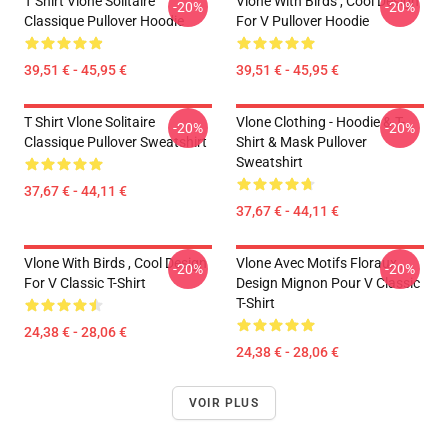
T Shirt Vlone Solitaire
Vlone With Birds , Cool Design
-20%
-20%
Classique Pullover Hoodie
For V Pullover Hoodie
39,51 € - 45,95 €
39,51 € - 45,95 €
T Shirt Vlone Solitaire
Vlone Clothing - Hoodie & T-
-20%
-20%
Classique Pullover Sweatshirt
Shirt & Mask Pullover
Sweatshirt
37,67 € - 44,11 €
37,67 € - 44,11 €
Vlone With Birds , Cool Design
Vlone Avec Motifs Floraux ,
-20%
-20%
For V Classic T-Shirt
Design Mignon Pour V Classic
T-Shirt
24,38 € - 28,06 €
24,38 € - 28,06 €
VOIR PLUS