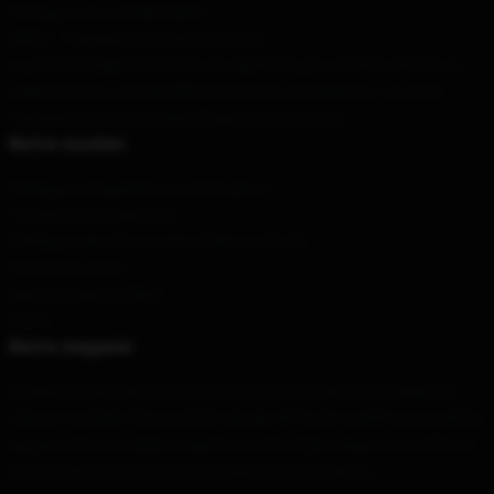
Politiques de confidentialité
DMCA - Politique sur le droit d'auteur
Le présent règlement entre en vigueur le jour suivant celui de sa
publication au Journal officiel de l'Union européenne. Loi sur la
transparence de la chaîne d'approvisionnement
Notre soutien
Politiques d'expédition et de livraison
Conditions de paiement
Politiques de retour et de remboursement
Contactez-nous
Aide aux clients (FAQ)
Vente
Notre magasin
Chaque produit que nous offrons est conçu par notre équipe de
classe mondiale. Des produits design de haute qualité aux produits
qui peuvent vous aider à exprimer votre style unique, nous offrons
une grande variété d'articles uniques et polyvalents.