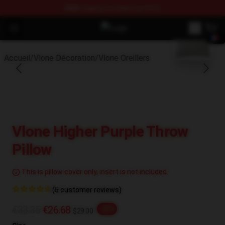
FREE
shipping on orders over $100
blank template
Open menu
Vlone Shop - Official Vlone Mercha
Accueil
/
Vlone Décoration
/
Vlone Oreillers
Vlone Higher Purple Throw
Pillow
This is pillow cover only, insert is not included.
(5 customer reviews)
€33.35
€26.68
-20%
$29.00