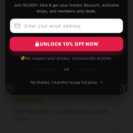
Join 50,000+ fans & get your instant discount, exclusive
drops, and members-only deals.
Great support for neck and head; my go-to Vlone
UNLOCK 10% OFF NOW
pillow.
Aug 11, 2024
We respect your privacy. Unsubscribe anytime.
Freya
OR
F
Verified owner
›
No thanks, I'd prefer to pay full price.
🎁
🎁
Great Vlone pillow for anyone with neck or back
issues.
Jul 17, 2024