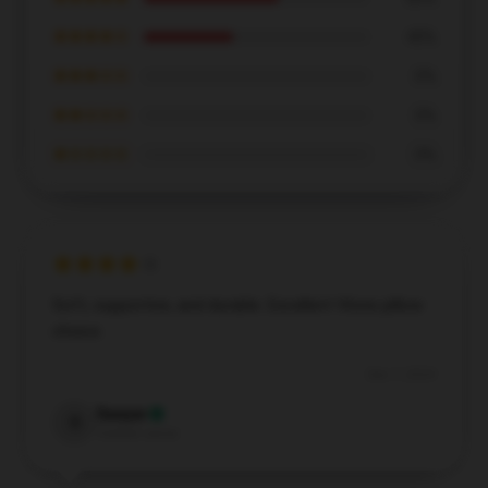
★★★★☆
40%
★★★☆☆
0%
★★☆☆☆
0%
★☆☆☆☆
0%
Soft, supportive, and durable. Excellent Vlone pillow
choice.
Dec 7, 2024
Sawyer
S
Verified owner