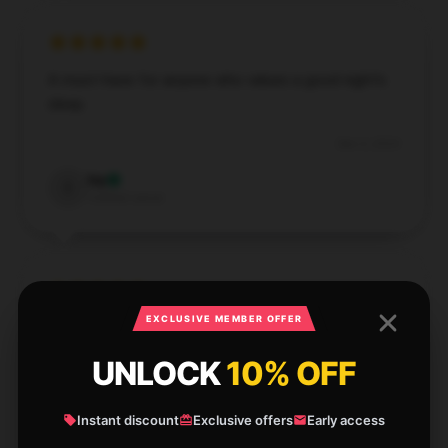
A must-have for anyone who values a good night's
sleep.
Dec 3, 2024
Ivy
I
Verified owner
EXCLUSIVE MEMBER OFFER
A fantastic buy! This product is functional, well-
designed, and operates as described.
UNLOCK
10% OFF
Sep 2, 2024
Instant discount
Exclusive offers
Early access
Joshua
J
Verified owner