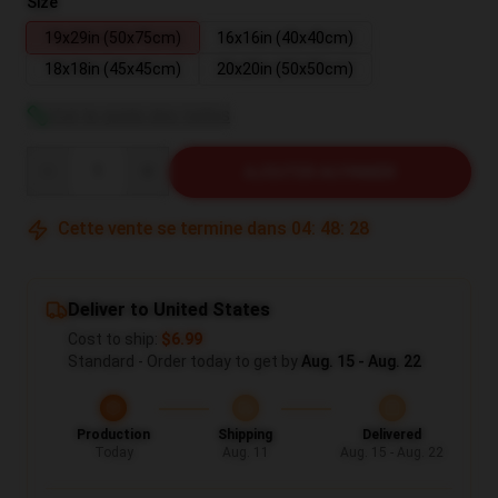
Size
19x29in (50x75cm)
16x16in (40x40cm)
18x18in (45x45cm)
20x20in (50x50cm)
Voir le guide des tailles
Quantity
AJOUTER AU PANIER
Cette vente se termine dans
04
:
48
:
27
Deliver to United States
Cost to ship:
$6.99
Standard - Order today to get by
Aug. 15 - Aug. 22
Production
Shipping
Delivered
Today
Aug. 11
Aug. 15 - Aug. 22