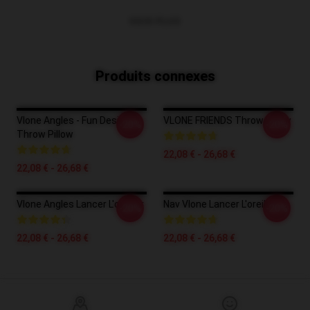
VOIR PLUS
Produits connexes
Vlone Angles - Fun Design
VLONE FRIENDS Throw Pillow
-20%
-20%
Throw Pillow
22,08 € - 26,68 €
22,08 € - 26,68 €
Vlone Angles Lancer L'oreiller
Nav Vlone Lancer L'oreiller
-20%
-20%
22,08 € - 26,68 €
22,08 € - 26,68 €
Footer