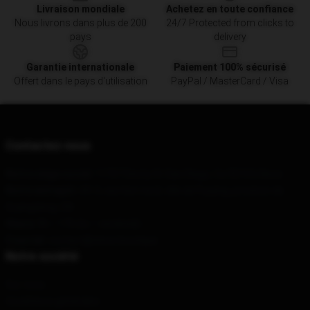
Livraison mondiale
Achetez en toute confiance
Nous livrons dans plus de 200
24/7 Protected from clicks to
pays
delivery
Garantie internationale
Paiement 100% sécurisé
Offert dans le pays d'utilisation
PayPal / MasterCard / Visa
Contactez-nous
Notre siège social
: 11757 Desty St San Diego, Ca 92154, Nous
Notre entrepôt
: A9-3, section nord, ville de Fuyang, province de
Guangdong, CN
Heure
: 9h – 17h (lu – vendredi)
Courriel
: contact@vlone.boutique
Notre société
Sur nous
Conditions générales