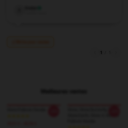
Evelyn
E
Verified owner
Write your review
1
/
1
Meilleures ventes
Vlone Pullover Hoodie
Vlone, Vlone Butterfly, Sun,
-20%
-20%
Vlone Earth, Vlone 4, Vlone 3
Pullover Hoodie
39,51 € - 45,95 €