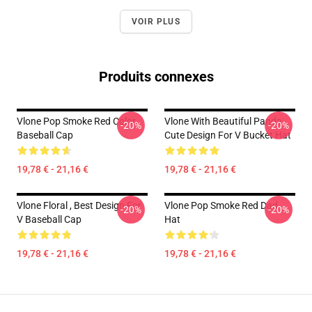
VOIR PLUS
Produits connexes
Vlone Pop Smoke Red Color
Vlone With Beautiful Panda ,
-20%
-20%
Baseball Cap
Cute Design For V Bucket Hat
19,78 € - 21,16 €
19,78 € - 21,16 €
Vlone Floral , Best Design For
Vlone Pop Smoke Red Dad
-20%
-20%
V Baseball Cap
Hat
19,78 € - 21,16 €
19,78 € - 21,16 €
Footer