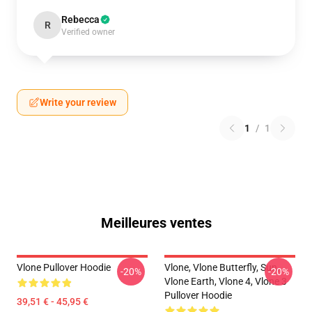
Rebecca
R
Verified owner
Write your review
1
/
1
Meilleures ventes
Vlone Pullover Hoodie
Vlone, Vlone Butterfly, Sun,
-20%
-20%
Vlone Earth, Vlone 4, Vlone 3
Pullover Hoodie
39,51 € - 45,95 €