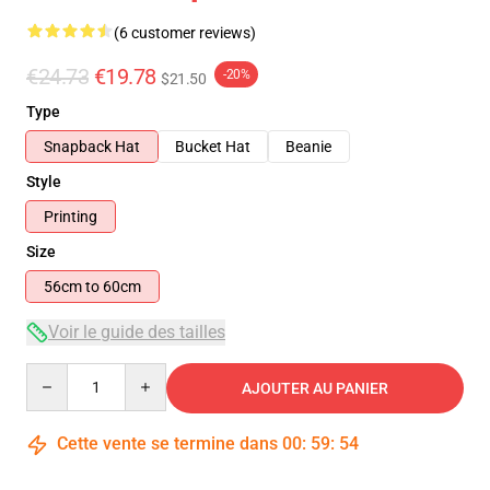
(6 customer reviews)
€24.73
€19.78
-20%
$21.50
Type
Snapback Hat
Bucket Hat
Beanie
Style
Printing
Size
56cm to 60cm
Voir le guide des tailles
Quantity
AJOUTER AU PANIER
Cette vente se termine dans
00
:
59
:
54