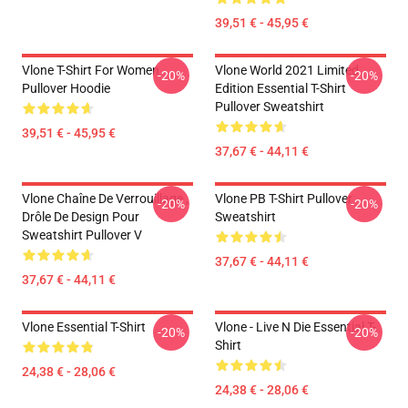
39,51 € - 45,95 €
Vlone T-Shirt For Women
Vlone World 2021 Limited
-20%
-20%
Pullover Hoodie
Edition Essential T-Shirt
Pullover Sweatshirt
39,51 € - 45,95 €
37,67 € - 44,11 €
Vlone Chaîne De Verrouillage ,
Vlone PB T-Shirt Pullover
-20%
-20%
Drôle De Design Pour
Sweatshirt
Sweatshirt Pullover V
37,67 € - 44,11 €
37,67 € - 44,11 €
Vlone Essential T-Shirt
Vlone - Live N Die Essential T-
-20%
-20%
Shirt
24,38 € - 28,06 €
24,38 € - 28,06 €