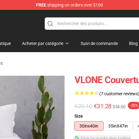
FREE
shipping on orders over $100
tique
Acheter par catégorie
Suivi de commande
Blog
es
VLONE Couvertu
(7 customer reviews
€39.10
€31.28
-20%
$34.00
Size
30inx40in
35inX47in
Voir le guide des tailles