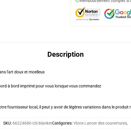
Remboursement complet si le
Description
ns l'art doux et moelleux
 bord à bord imprimé pour vous lorsque vous commandez
re fournisseur local, il peut y avoir de légères variations dans le produit 
SKU
:
66224680-US-blanket
Catégories
:
Vlone Lancer des couvertures
,