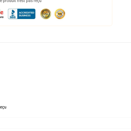
 produit n'est pas reçu
reçu