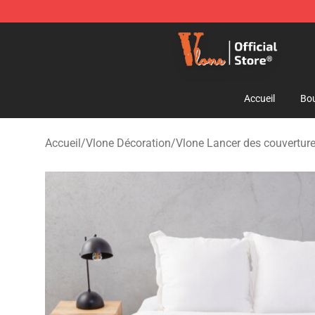
Vlone Shop - Official Vlone Merchandise Store
Accueil
Bou
Accueil
/
Vlone Décoration
/
Vlone Lancer des couvertur