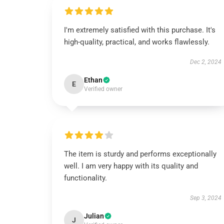
I'm extremely satisfied with this purchase. It's
high-quality, practical, and works flawlessly.
Dec 2, 2024
Ethan
E
Verified owner
The item is sturdy and performs exceptionally
well. I am very happy with its quality and
functionality.
Sep 3, 2024
Julian
J