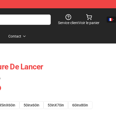
Service client
Voir le panier
Contact
re De Lancer
)
45inX60in
50inx60in
53inX70in
60inx80in