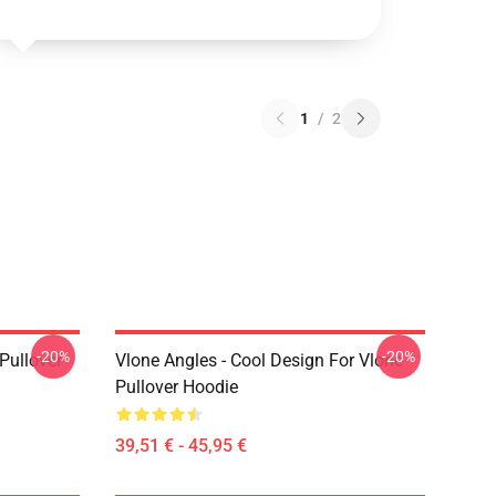
1
/
2
-20%
-20%
 Pullover
Vlone Angles - Cool Design For Vlone
Pullover Hoodie
39,51 € - 45,95 €