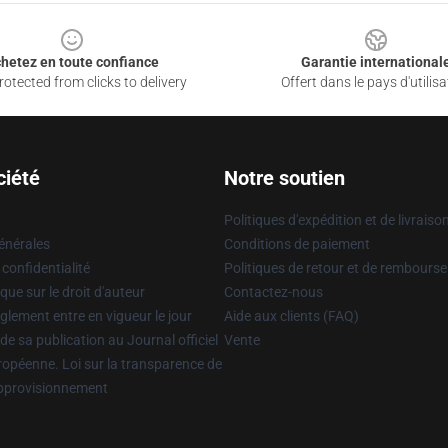
hetez en toute confiance
Garantie international
otected from clicks to delivery
Offert dans le pays d'utilisa
ciété
Notre soutien
Politiques d'expédition et de livraiso
énérales
Conditions de paiement
 confidentialité
Politiques de retour et de rembours
que sur le droit d'auteur
Contactez-nous
glement entre en vigueur le jour
Aide aux clients (FAQ)
 de sa publication au Journal officiel
Vente
uropéenne. Loi sur la transparence de
approvisionnement