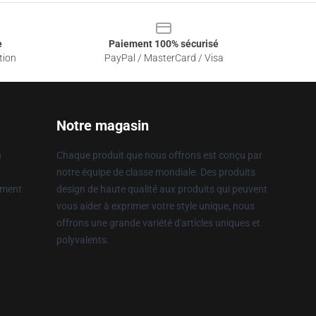
e
Paiement 100% sécurisé
tion
PayPal / MasterCard / Visa
Notre magasin
n
Chaque produit que nous offrons est conçu par
notre équipe de classe mondiale. Des produits
ement
design de haute qualité aux produits qui peuvent
vous aider à exprimer votre style unique, nous
offrons une grande variété d'articles uniques et
polyvalents.