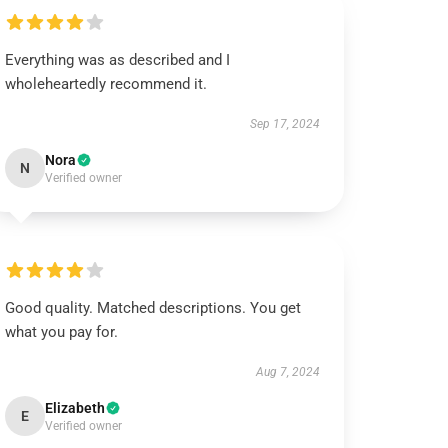
Everything was as described and I
wholeheartedly recommend it.
Sep 17, 2024
Nora
N
Verified owner
Good quality. Matched descriptions. You get
what you pay for.
Aug 7, 2024
Elizabeth
E
Verified owner