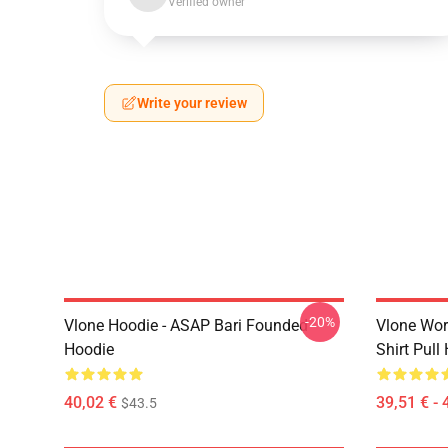
Verified owner
Write your review
-20%
Vlone Hoodie - ASAP Bari Founded
Vlone Worl
Hoodie
Shirt Pull
40,02 €
39,51 € - 
$43.5