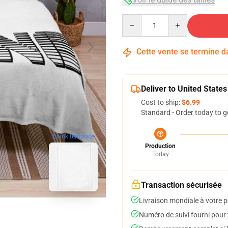
Quantity
Cette vente se termine 
Deliver to United States
Cost to ship:
$6.99
Standard - Order today to g
blank template
Production
Today
Transaction sécurisée
Livraison mondiale à votre p
Numéro de suivi fourni pour t