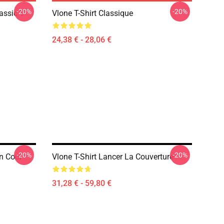
-20%
-20%
assic T-
Vlone T-Shirt Classique
24,38 € - 28,06 €
-20%
-20%
n Cool
Vlone T-Shirt Lancer La Couverture
31,28 € - 59,80 €