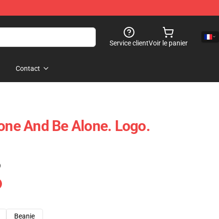
Service client
Voir le panier
Contact
lone And Be Alone. Logo.
)
Beanie