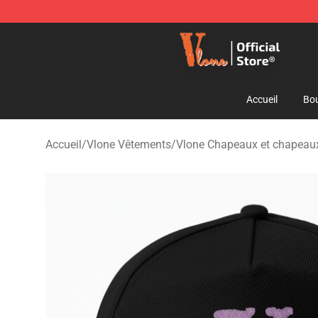
Vlone Shop - Official Vlone Merchandise Store
Accueil
Bou
Accueil
/
Vlone Vêtements
/
Vlone Chapeaux et chapeau