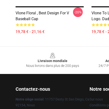
-20%
Vlone Floral , Best Design For V
Vlone To 
Baseball Cap
Logo. Dad
19,78 € - 21,16 €
19,78 € - 
Footer
Livraison mondiale
Ac
Nous livrons dans plus de 200 pays
24/7 Pr
Contactez-nous
Notre so
Notre siège social
: 11757 Desty St San Diego, Ca
Sur nous
92154, Nous
Conditions g