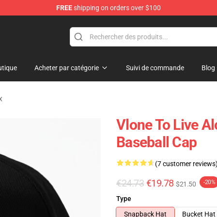
FREE
shipping on orders over $100
tique
Acheter par catégorie
Suivi de commande
Blog
x
Vlone To Live A
Baseball Cap
(7 customer reviews
€24.73
€19.78
-20%
$21.50
Type
Snapback Hat
Bucket Hat