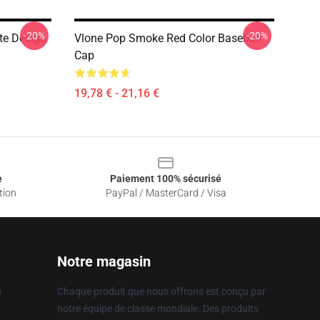
-20%
-20%
ute Design
Vlone Pop Smoke Red Color Baseball
Cap
19,78 € - 21,16 €
e
Paiement 100% sécurisé
tion
PayPal / MasterCard / Visa
Notre magasin
n
Chaque produit que nous offrons est conçu par
notre équipe de classe mondiale. Des produits