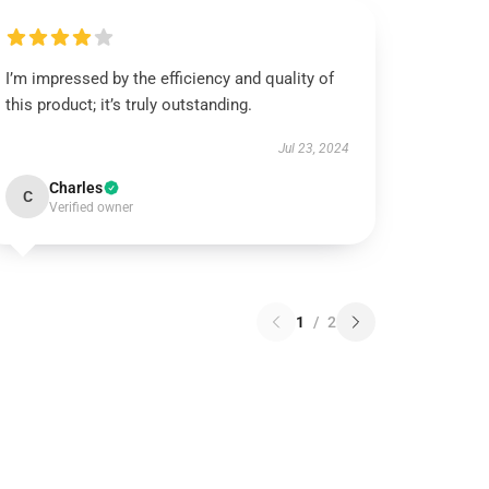
I’m impressed by the efficiency and quality of
this product; it’s truly outstanding.
Jul 23, 2024
Charles
C
Verified owner
1
/
2