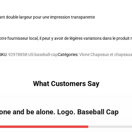
nt double largeur pour une impression transparente
re fournisseur local, il peut y avoir de légères variations dans le produit 
SKU
:
92978858-US-baseball-cap
Catégories
:
Vlone Chapeaux et chapeau
What Customers Say
alone and be alone. Logo. Baseball Cap