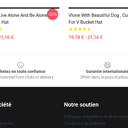
-20%
Live Alone And Be Alone.
Vlone With Beautiful Dog , C
 Hat
For V Bucket Hat
21,16 €
19,78 € - 21,16 €
hetez en toute confiance
Garantie international
otected from clicks to delivery
Offert dans le pays d'utilisa
ciété
Notre soutien
Politiques d'expédition et de livraiso
énérales
Conditions de paiement