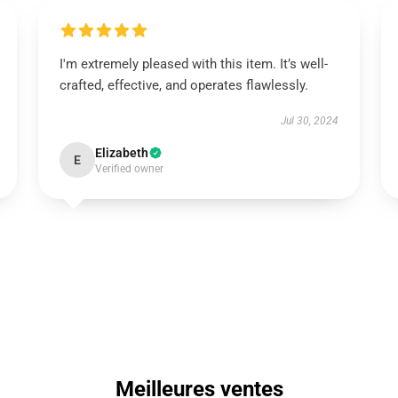
I'm extremely pleased with this item. It’s well-
crafted, effective, and operates flawlessly.
Jul 30, 2024
Elizabeth
E
Verified owner
Meilleures ventes