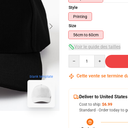
Style
Printing
Size
56cm to 60cm
Voir le guide des tailles
Quantity
Cette vente se termine 
blank template
Deliver to United States
Cost to ship:
$6.99
Standard - Order today to g