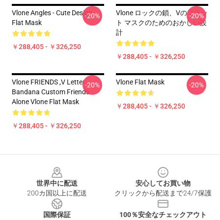
Vlone Angles - Cute Design
Vlone ロックの鎖、Vのフラッ
-20%
-20%
Flat Mask
ト マスクのためのおかしい設
計
￥288,405 - ￥326,250
￥288,405 - ￥326,250
Vlone FRIENDS ,V Letter
Vlone Flat Mask
-20%
-20%
Bandana Custom Friends
Alone Vlone Flat Mask
￥288,405 - ￥326,250
￥288,405 - ￥326,250
Footer
世界中に配送
安心してお買い物
200カ国以上に配送
クリックから配送まで24/7保護
国際保証
100％安全なチェックアウト