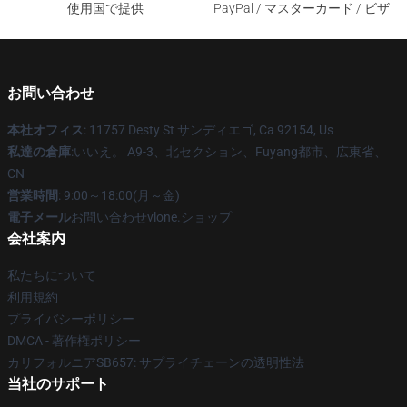
使用国で提供
PayPal / マスターカード / ビザ
お問い合わせ
本社オフィス
: 11757 Desty St サンディエゴ, Ca 92154, Us
私達の倉庫
:いいえ。 A9-3、北セクション、Fuyang都市、広東省、
CN
営業時間
: 9:00～18:00(月～金)
電子メール
お問い合わせvlone.ショップ
会社案内
私たちについて
利用規約
プライバシーポリシー
DMCA - 著作権ポリシー
カリフォルニアSB657: サプライチェーンの透明性法
当社のサポート