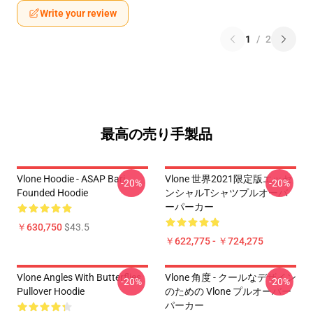
Write your review
1
/
2
最高の売り手製品
Vlone Hoodie - ASAP Bari
Vlone 世界2021限定版エッセ
-20%
-20%
Founded Hoodie
ンシャルTシャツプルオーバ
ーパーカー
￥630,750
$43.5
￥622,775 - ￥724,275
Vlone Angles With Butterflies
Vlone 角度 - クールなデザイン
-20%
-20%
Pullover Hoodie
のための Vlone プルオーバー
パーカー