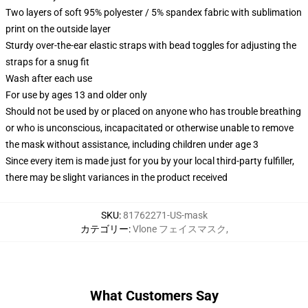
Two layers of soft 95% polyester / 5% spandex fabric with sublimation
print on the outside layer
Sturdy over-the-ear elastic straps with bead toggles for adjusting the
straps for a snug fit
Wash after each use
For use by ages 13 and older only
Should not be used by or placed on anyone who has trouble breathing
or who is unconscious, incapacitated or otherwise unable to remove
the mask without assistance, including children under age 3
Since every item is made just for you by your local third-party fulfiller,
there may be slight variances in the product received
SKU
:
81762271-US-mask
カテゴリー
:
Vlone フェイスマスク
,
What Customers Say