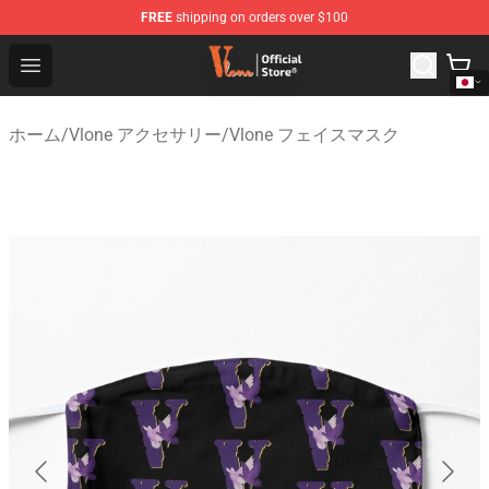
FREE
shipping on orders over $100
Vlone Shop - Official Vlone Merchandise Store
Open menu
ホーム
/
Vlone アクセサリー
/
Vlone フェイスマスク