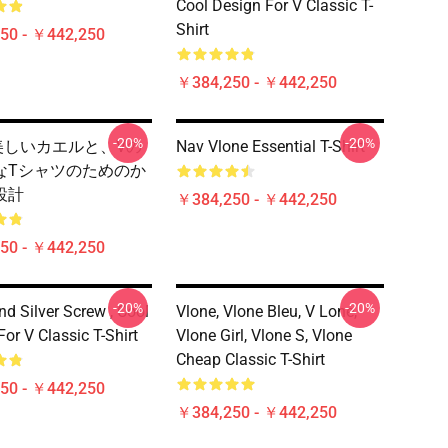
Cool Design For V Classic T-
Shirt
50 - ￥442,250
￥384,250 - ￥442,250
-20%
-20%
e 美しいカエルと、Vの
Nav Vlone Essential T-Shirt
なTシャツのためのか
設計
￥384,250 - ￥442,250
50 - ￥442,250
-20%
-20%
nd Silver Screw , Cool
Vlone, Vlone Bleu, V Lone,
or V Classic T-Shirt
Vlone Girl, Vlone S, Vlone
Cheap Classic T-Shirt
50 - ￥442,250
￥384,250 - ￥442,250