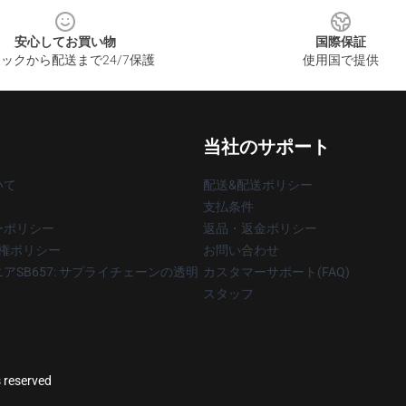
安心してお買い物
国際保証
ックから配送まで24/7保護
使用国で提供
当社のサポート
いて
配送&配送ポリシー
支払条件
ーポリシー
返品・返金ポリシー
著作権ポリシー
お問い合わせ
アSB657: サプライチェーンの透明
カスタマーサポート(FAQ)
スタッフ
s reserved