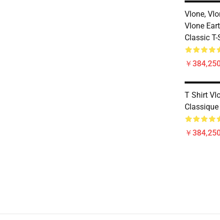
Vlone, Vlo
Vlone Eart
Classic T-
￥384,250
T Shirt Vl
Classique 
￥384,250