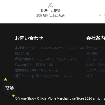
Footer
世界中に配送
200カ国以上に配送
クリ
お問い合わせ
会社案内
本社オフィス
: 11757 Desty St サンディエゴ, Ca
私たちにつ
92154, Us
利用規約
私達の倉庫
:いいえ。 A9-3、北セクション、
プライバシ
Fuyang都市、広東省、CN
DMCA - 
営業時間
: 9:00～18:00(月～金)
カリフォルニ
電子メール
お問い合わせvlone.ショップ
性法
UNLOCK
10% OFF
© Vlone Shop - Official Vlone Merchandise Store 2026 all right