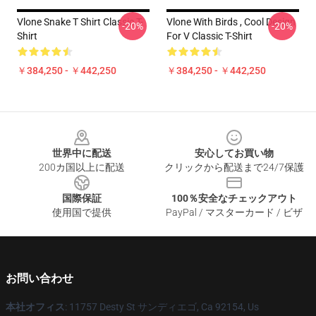
Vlone Snake T Shirt Classic T-
Vlone With Birds , Cool Design
-20%
-20%
Shirt
For V Classic T-Shirt
￥384,250 - ￥442,250
￥384,250 - ￥442,250
Footer
世界中に配送
安心してお買い物
200カ国以上に配送
クリックから配送まで24/7保護
国際保証
100％安全なチェックアウト
使用国で提供
PayPal / マスターカード / ビザ
お問い合わせ
本社オフィス
: 11757 Desty St サンディエゴ, Ca 92154, Us