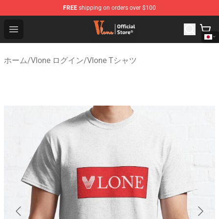
FREE
shipping on orders over $100
Vlone Shop - Official Vlone Merchandise Store
Open menu
ホーム
/
Vlone ログイン
/
Vlone Tシャツ