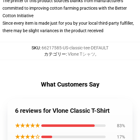
The printer of this product sources blanks from manufacturers
committed to improving cotton farming practices with the Better
Cotton Initiative
Since every item is made just for you by your local third-party fulfiller,
there may be slight variances in the product received
SKU
:
66217585-US-classic-tee-DEFAULT
カテゴリー
:
Vlone Tシャツ
,
What Customers Say
6 reviews for Vlone Classic T-Shirt
★★★★★
83%
★★★★☆
17%