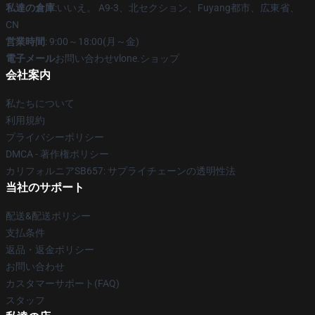
私達の倉庫
:いいえ。 A9-3、北セクション、Fuyang都市、広東省、
CN
営業時間
: 9:00～18:00(月～金)
電子メール
お問い合わせvlone.ショップ
会社案内
私たちについて
利用規約
プライバシーポリシー
DMCA - 著作権ポリシー
カリフォルニアSB657: サプライチェーンの透明性法
当社のサポート
配送&配送ポリシー
支払条件
返品・返金ポリシー
お問い合わせ
カスタマーサポート(FAQ)
スタッフ