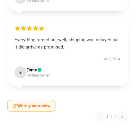
Verified owner
Everything turned out well, shipping was delayed but
it did arrive as promised.
Jul 7, 2024
Esme
E
Verified owner
Write your review
1
/
1