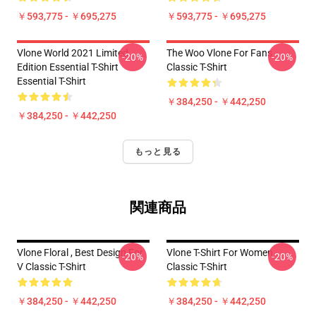
￥593,775 - ￥695,275
￥593,775 - ￥695,275
Vlone World 2021 Limited
The Woo Vlone For Fans
-20%
-20%
Edition Essential T-Shirt
Classic T-Shirt
Essential T-Shirt
￥384,250 - ￥442,250
￥384,250 - ￥442,250
もっと見る
関連商品
Vlone Floral , Best Design For
Vlone T-Shirt For Women
-20%
-20%
V Classic T-Shirt
Classic T-Shirt
￥384,250 - ￥442,250
￥384,250 - ￥442,250