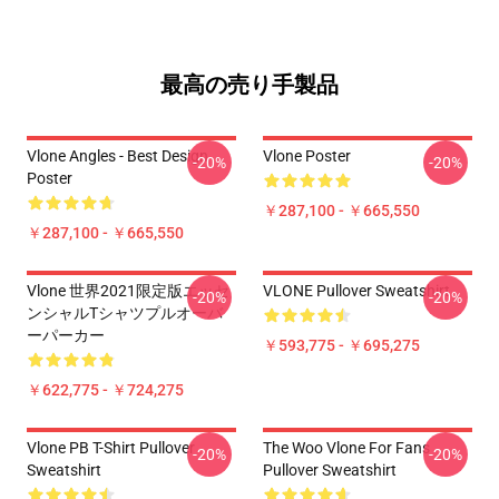
最高の売り手製品
Vlone Angles - Best Design
Vlone Poster
-20%
-20%
Poster
￥287,100 - ￥665,550
￥287,100 - ￥665,550
Vlone 世界2021限定版エッセ
VLONE Pullover Sweatshirt
-20%
-20%
ンシャルTシャツプルオーバ
ーパーカー
￥593,775 - ￥695,275
￥622,775 - ￥724,275
Vlone PB T-Shirt Pullover
The Woo Vlone For Fans
-20%
-20%
Sweatshirt
Pullover Sweatshirt