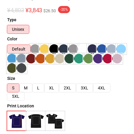
¥4,803
¥3,843
-20%
$26.50
Type
Unisex
Color
Default
Size
S
M
L
XL
2XL
3XL
4XL
5XL
Print Location