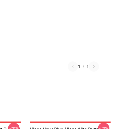
1
/
1
-20%
-20%