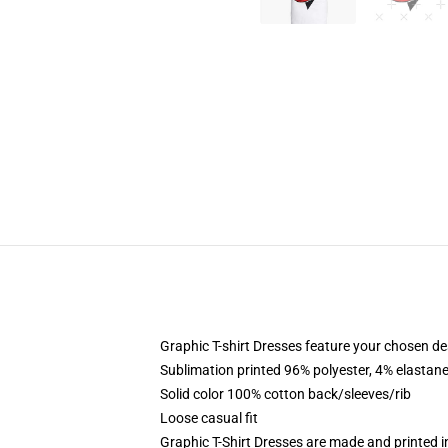
Graphic T-shirt Dresses feature your chosen de
Sublimation printed 96% polyester, 4% elastane
Solid color 100% cotton back/sleeves/rib
Loose casual fit
Graphic T-Shirt Dresses are made and printed i