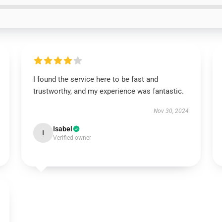
I found the service here to be fast and
trustworthy, and my experience was fantastic.
Nov 30, 2024
Isabel
I
Verified owner