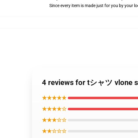
Since every item is made just for you by your loc
4 reviews for tシャツ vlo
★★★★★
★★★★☆
★★★☆☆
★★☆☆☆