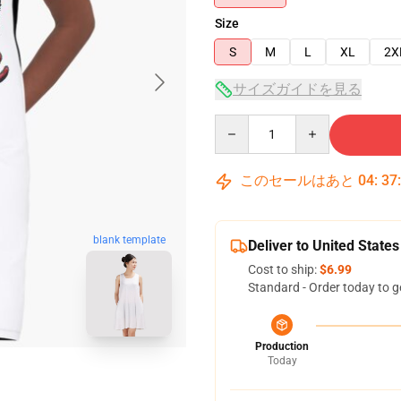
Size
S
M
L
XL
2X
サイズガイドを見る
Quantity
このセールはあと
04
:
37
blank template
Deliver to United States
Cost to ship:
$6.99
Standard - Order today to g
Production
Today