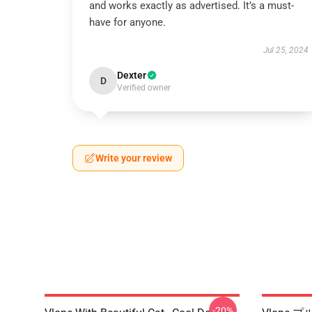
and works exactly as advertised. It’s a must-
have for anyone.
Jul 25, 2024
Dexter
D
Verified owner
Write your review
-20%