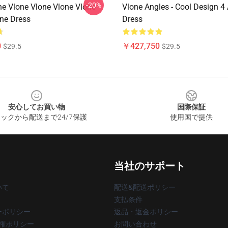
-20%
ne Vlone Vlone Vlone Vlone
Vlone Angles - Cool Design 4 
ine Dress
Dress
0
￥427,750
$29.5
$29.5
安心してお買い物
国際保証
ックから配送まで24/7保護
使用国で提供
当社のサポート
いて
配送&配送ポリシー
支払条件
ーポリシー
返品・返金ポリシー
著作権ポリシー
お問い合わせ