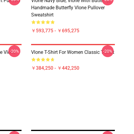
rt Pullover
Vlone Navy Blue, Vlone With Butterfly,
Handmade Butterfly Vlone Pullover
Sweatshirt
￥593,775 - ￥695,275
-20%
-20%
e Vlone
Vlone T-Shirt For Women Classic T-Shirt
￥384,250 - ￥442,250