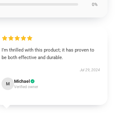
0%
I’m thrilled with this product; it has proven to
be both effective and durable.
Jul 29, 2024
Michael
M
Verified owner