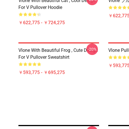
Vlone With Beautiful Cat , Cool Design
Vlone
For V Pullover Hoodie
￥622,775
￥622,775 - ￥724,275
-20%
Vlone With Beautiful Frog , Cute Design
Vlone Pull
For V Pullover Sweatshirt
￥593,775
￥593,775 - ￥695,275