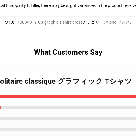
al third-party fulfiller, there may be slight variances in the product receiv
SKU
:
113034319-US-graphic-t-shirt-dress
カテゴリー
:
Vlone ドレス
,
What Customers Say
ne solitaire classique グラフィック Tシャ