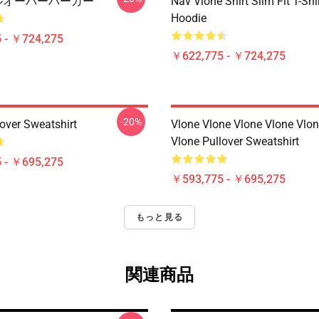
 プルオーバーパーカー
Nav Vlone Shirt Slim Fit T-Shi
Hoodie
 - ￥724,275
￥622,775 - ￥724,275
-20%
over Sweatshirt
Vlone Vlone Vlone Vlone Vlon
Vlone Pullover Sweatshirt
 - ￥695,275
￥593,775 - ￥695,275
もっと見る
関連商品