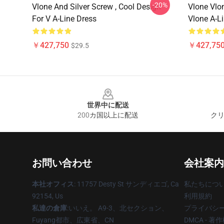
-20%
Vlone And Silver Screw , Cool Design
Vlone Vlo
For V A-Line Dress
Vlone A-L
￥427,750
￥427,75
$29.5
Footer
世界中に配送
200カ国以上に配送
クリ
お問い合わせ
会社案内
本社オフィス
: 11757 Desty St サンディエゴ, Ca
私たちにつ
92154, Us
利用規約
私達の倉庫
:いいえ。 A9-3、北セクション、
プライバシ
Fuyang都市、広東省、CN
DMCA - 