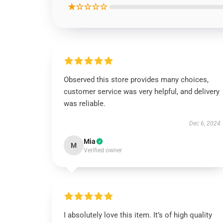
★☆☆☆☆
Observed this store provides many choices,
customer service was very helpful, and delivery
was reliable.
Dec 6, 2024
Mia
M
Verified owner
I absolutely love this item. It’s of high quality