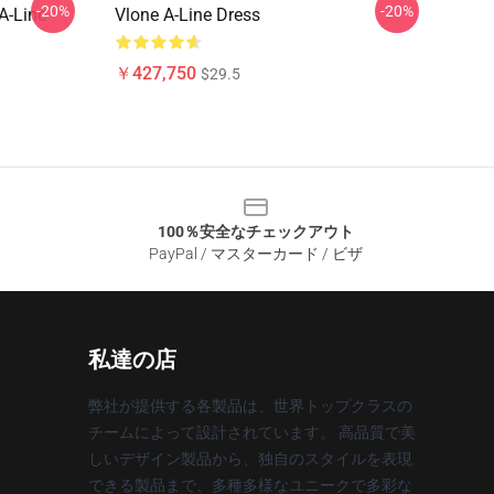
-20%
-20%
A-Line
Vlone A-Line Dress
￥427,750
$29.5
100％安全なチェックアウト
PayPal / マスターカード / ビザ
私達の店
弊社が提供する各製品は、世界トップクラスの
チームによって設計されています。 高品質で美
しいデザイン製品から、独自のスタイルを表現
できる製品まで、多種多様なユニークで多彩な