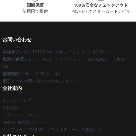
国際保証
100％安全なチェックアウト
使用国で提供
PayPal / マスターカード / ビザ
お問い合わせ
本社オフィス
: 11757 Desty St サンディエゴ, Ca 92154, Us
私達の倉庫
:いいえ。 A9-3、北セクション、Fuyang都市、広東省、
CN
営業時間
: 9:00～18:00(月～金)
電子メール
お問い合わせvlone.ショップ
会社案内
私たちについて
利用規約
プライバシーポリシー
DMCA - 著作権ポリシー
カリフォルニアSB657: サプライチェーンの透明性法