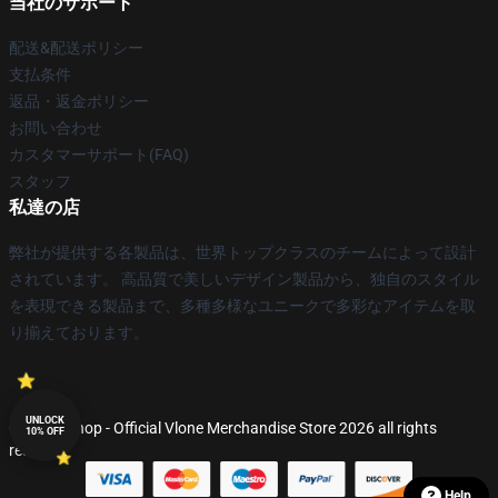
当社のサポート
配送&配送ポリシー
支払条件
返品・返金ポリシー
お問い合わせ
カスタマーサポート(FAQ)
スタッフ
私達の店
弊社が提供する各製品は、世界トップクラスのチームによって設計
されています。 高品質で美しいデザイン製品から、独自のスタイル
を表現できる製品まで、多種多様なユニークで多彩なアイテムを取
り揃えております。
UNLOCK
© Vlone Shop - Official Vlone Merchandise Store 2026 all rights
10% OFF
reserved
Help