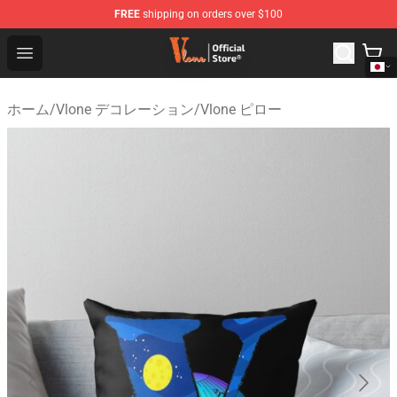
FREE
shipping on orders over $100
Vlone Shop - Official Vlone Merchandise Store
Open menu
ホーム
/
Vlone デコレーション
/
Vlone ピロー