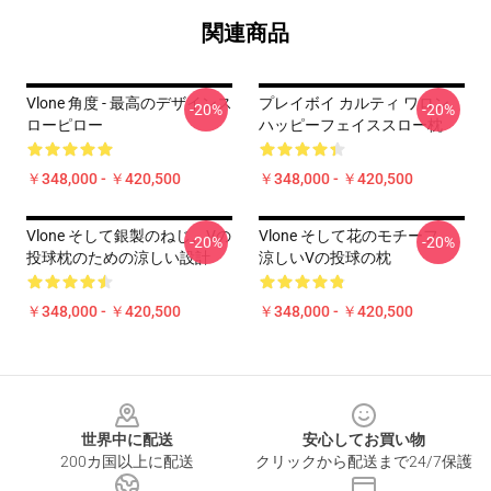
関連商品
Vlone 角度 - 最高のデザインス
プレイボイ カルティ ワロン
-20%
-20%
ローピロー
ハッピーフェイススロー枕
￥348,000 - ￥420,500
￥348,000 - ￥420,500
Vlone そして銀製のねじ、Vの
Vlone そして花のモチーフ、
-20%
-20%
投球枕のための涼しい設計
涼しいVの投球の枕
￥348,000 - ￥420,500
￥348,000 - ￥420,500
Footer
世界中に配送
安心してお買い物
200カ国以上に配送
クリックから配送まで24/7保護