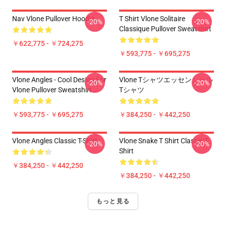
Nav Vlone Pullover Hoodie
T Shirt Vlone Solitaire
-20%
-20%
Classique Pullover Sweatshirt
￥622,775 - ￥724,275
￥593,775 - ￥695,275
Vlone Angles - Cool Design For
Vlone Tシャツエッセンシャル
-20%
-20%
Vlone Pullover Sweatshirt
Tシャツ
￥593,775 - ￥695,275
￥384,250 - ￥442,250
Vlone Angles Classic T-Shirt
Vlone Snake T Shirt Classic T-
-20%
-20%
Shirt
￥384,250 - ￥442,250
￥384,250 - ￥442,250
もっと見る