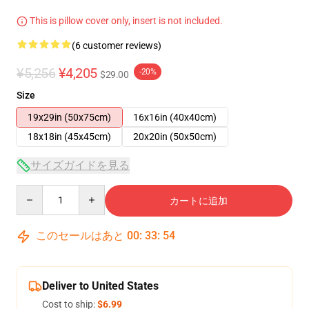
This is pillow cover only, insert is not included.
(6 customer reviews)
¥5,256
¥4,205
-20%
$29.00
Size
19x29in (50x75cm)
16x16in (40x40cm)
18x18in (45x45cm)
20x20in (50x50cm)
サイズガイドを見る
Quantity
カートに追加
このセールはあと
00
:
33
:
53
Deliver to United States
Cost to ship:
$6.99