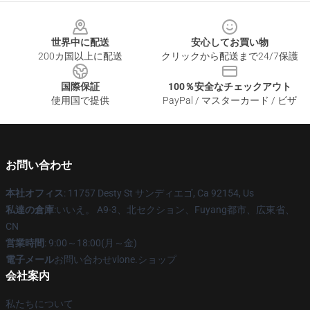
Footer
世界中に配送
安心してお買い物
200カ国以上に配送
クリックから配送まで24/7保護
国際保証
100％安全なチェックアウト
使用国で提供
PayPal / マスターカード / ビザ
お問い合わせ
本社オフィス
: 11757 Desty St サンディエゴ, Ca 92154, Us
私達の倉庫
:いいえ。 A9-3、北セクション、Fuyang都市、広東省、
CN
営業時間
: 9:00～18:00(月～金)
電子メール
お問い合わせvlone.ショップ
会社案内
私たちについて