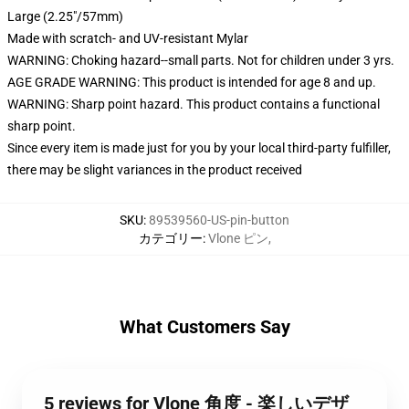
Large (2.25"/57mm)
Made with scratch- and UV-resistant Mylar
WARNING: Choking hazard--small parts. Not for children under 3 yrs.
AGE GRADE WARNING: This product is intended for age 8 and up.
WARNING: Sharp point hazard. This product contains a functional
sharp point.
Since every item is made just for you by your local third-party fulfiller,
there may be slight variances in the product received
SKU
:
89539560-US-pin-button
カテゴリー
:
Vlone ピン
,
What Customers Say
5 reviews for Vlone 角度 - 楽しいデザ