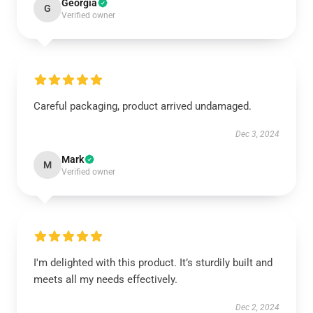
Georgia
G
Verified owner
Careful packaging, product arrived undamaged.
Dec 3, 2024
Mark
M
Verified owner
I'm delighted with this product. It’s sturdily built and
meets all my needs effectively.
Dec 2, 2024