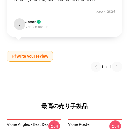
durable, efficient, and exactly as described.
Aug 4, 2024
Jaxon
J
Verified owner
Write your review
1
/
1
最高の売り手製品
Vlone Angles - Best Design
Vlone Poster
-20%
-20%