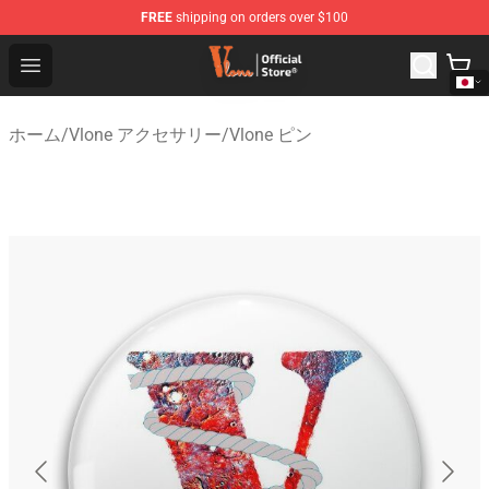
FREE
shipping on orders over $100
Vlone Shop - Official Vlone Merchandise Store
Open menu
ホーム
/
Vlone アクセサリー
/
Vlone ピン