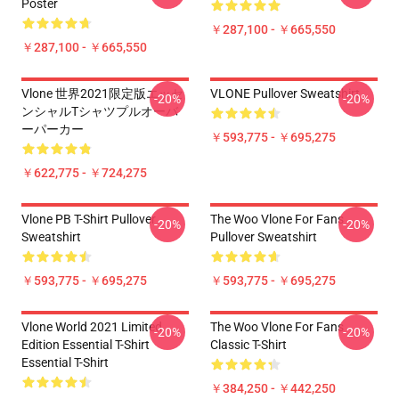
Poster
￥287,100 - ￥665,550
￥287,100 - ￥665,550
Vlone 世界2021限定版エッセ
VLONE Pullover Sweatshirt
-20%
-20%
ンシャルTシャツプルオーバ
ーパーカー
￥593,775 - ￥695,275
￥622,775 - ￥724,275
Vlone PB T-Shirt Pullover
The Woo Vlone For Fans
-20%
-20%
Sweatshirt
Pullover Sweatshirt
￥593,775 - ￥695,275
￥593,775 - ￥695,275
Vlone World 2021 Limited
The Woo Vlone For Fans
-20%
-20%
Edition Essential T-Shirt
Classic T-Shirt
Essential T-Shirt
￥384,250 - ￥442,250