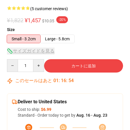
(5 customer reviews)
¥1,822
¥1,457
-20%
$10.05
Size
Small - 3.2cm
Large - 5.8cm
サイズガイドを見る
Quantity
カートに追加
このセールはあと
01
:
16
:
54
Deliver to United States
Cost to ship:
$6.99
Standard - Order today to get by
Aug. 16 - Aug. 23