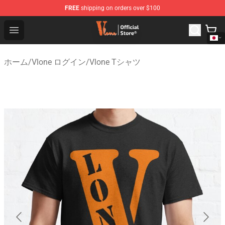
FREE
shipping on orders over $100
Vlone Shop - Official Vlone Merchandise Store
Open menu
ホーム
/
Vlone ログイン
/
Vlone Tシャツ