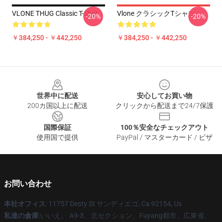
VLONE THUG Classic T-Shirt
Vlone クラシックTシャツ
-20%
-20%
￥384,250 - ￥442,250
￥384,250 - ￥442,250
Footer
世界中に配送
安心してお買い物
200カ国以上に配送
クリックから配送まで24/7保護
国際保証
100％安全なチェックアウト
使用国で提供
PayPal / マスターカード / ビザ
お問い合わせ
本社オフィス
: 11757 Desty St サンディエゴ, Ca 92154, Us
私達の倉庫
:いいえ。 A9-3、北セクション、Fuyang都市、広東省、