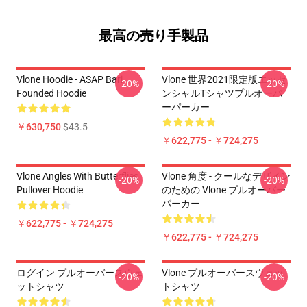
最高の売り手製品
Vlone Hoodie - ASAP Bari
Vlone 世界2021限定版エッセ
-20%
-20%
Founded Hoodie
ンシャルTシャツプルオーバ
ーパーカー
￥630,750
$43.5
￥622,775 - ￥724,275
Vlone Angles With Butterflies
Vlone 角度 - クールなデザイン
-20%
-20%
Pullover Hoodie
のための Vlone プルオーバー
パーカー
￥622,775 - ￥724,275
￥622,775 - ￥724,275
ログイン プルオーバースウェ
Vlone プルオーバースウェッ
-20%
-20%
ットシャツ
トシャツ