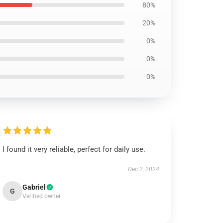
80%
20%
0%
0%
0%
I found it very reliable, perfect for daily use.
Dec 2, 2024
Gabriel
G
Verified owner