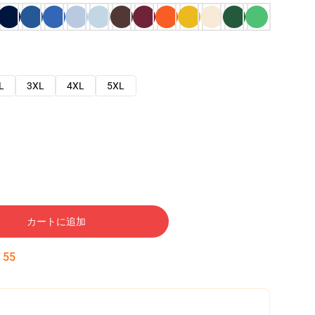
L
3XL
4XL
5XL
カートに追加
:
54