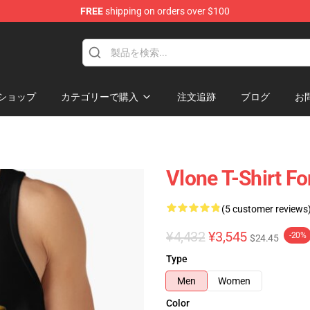
FREE
shipping on orders over $100
ショップ
カテゴリーで購入
注文追跡
ブログ
お
Vlone T-Shirt F
(5 customer reviews
¥4,432
¥3,545
-20%
$24.45
Type
Men
Women
Color