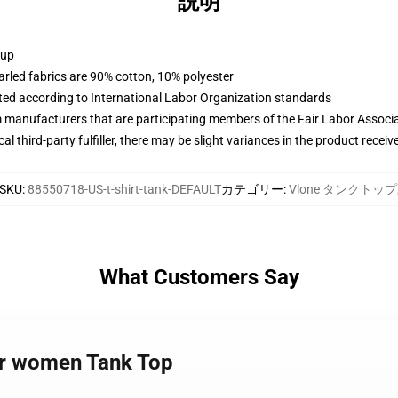
説明
 up
arled fabrics are 90% cotton, 10% polyester
uated according to International Labor Organization standards
m manufacturers that are participating members of the Fair Labor Associ
al third-party fulfiller, there may be slight variances in the product receiv
SKU
:
88550718-US-t-shirt-tank-DEFAULT
カテゴリー
:
Vlone タンクトップ
What Customers Say
for women Tank Top