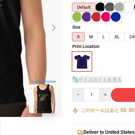
Default
Size
S
M
L
XL
2X
Print Location
サイズガイドを見る
blank template
Quantity
このセールはあと
03
:
30
Deliver to United States