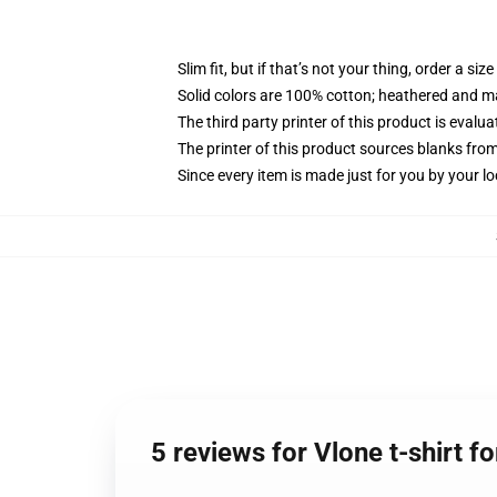
Slim fit, but if that’s not your thing, order a size
Solid colors are 100% cotton; heathered and m
The third party printer of this product is eval
The printer of this product sources blanks fro
Since every item is made just for you by your loc
5 reviews for Vlone t-shirt 