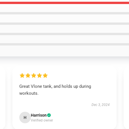
Great Vlone tank, and holds up during
workouts.
Dec 3, 2024
Harrison
H
Verified owner