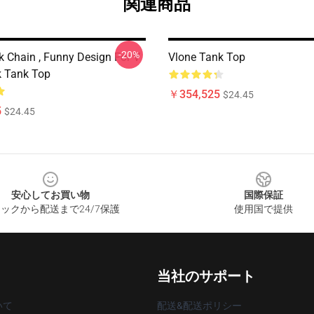
関連商品
-20%
k Chain , Funny Design For V
Vlone Tank Top
 Tank Top
￥354,525
$24.45
5
$24.45
安心してお買い物
国際保証
ックから配送まで24/7保護
使用国で提供
当社のサポート
いて
配送&配送ポリシー