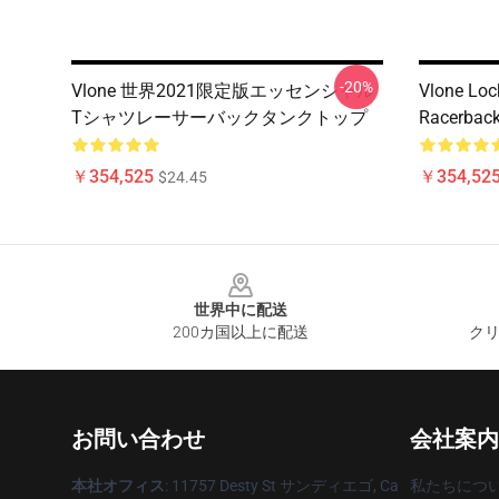
-20%
Vlone 世界2021限定版エッセンシャル
Vlone Loc
Tシャツレーサーバックタンクトップ
Racerback
￥354,525
￥354,52
$24.45
Footer
世界中に配送
200カ国以上に配送
クリ
お問い合わせ
会社案内
本社オフィス
: 11757 Desty St サンディエゴ, Ca
私たちにつ