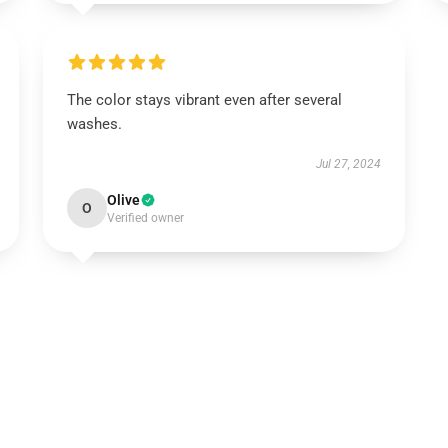
The color stays vibrant even after several
washes.
Jul 27, 2024
Olive
O
Verified owner