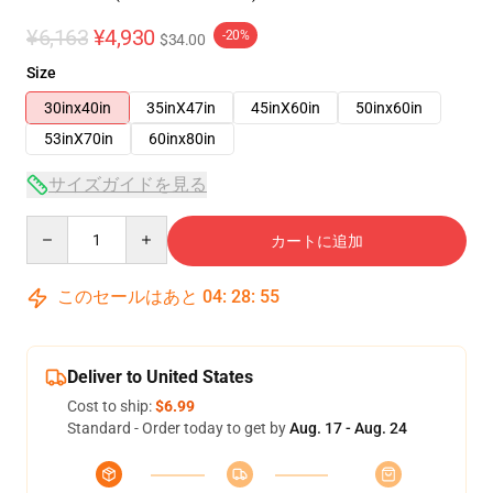
¥6,163
¥4,930
-20%
$34.00
Size
30inx40in
35inX47in
45inX60in
50inx60in
53inX70in
60inx80in
サイズガイドを見る
Quantity
カートに追加
このセールはあと
04
:
28
:
54
Deliver to United States
Cost to ship:
$6.99
Standard - Order today to get by
Aug. 17 - Aug. 24