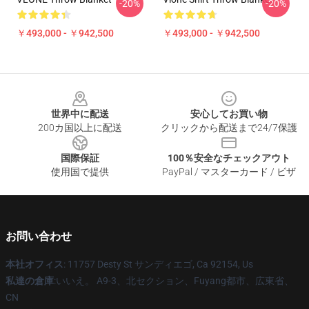
-20%
-20%
￥493,000 - ￥942,500
￥493,000 - ￥942,500
Footer
世界中に配送
安心してお買い物
200カ国以上に配送
クリックから配送まで24/7保護
国際保証
100％安全なチェックアウト
使用国で提供
PayPal / マスターカード / ビザ
お問い合わせ
本社オフィス
: 11757 Desty St サンディエゴ, Ca 92154, Us
私達の倉庫
:いいえ。 A9-3、北セクション、Fuyang都市、広東省、
CN