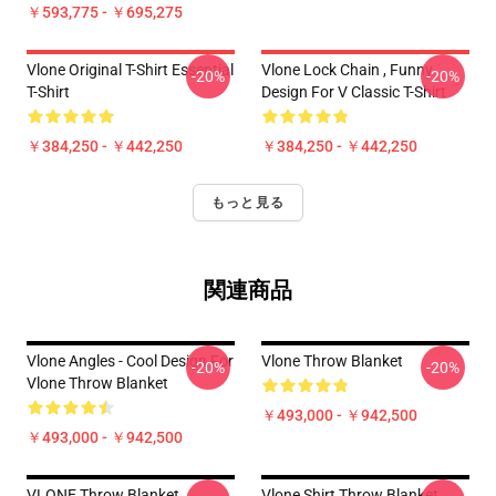
￥593,775 - ￥695,275
Vlone Original T-Shirt Essential
Vlone Lock Chain , Funny
-20%
-20%
T-Shirt
Design For V Classic T-Shirt
￥384,250 - ￥442,250
￥384,250 - ￥442,250
もっと見る
関連商品
Vlone Angles - Cool Design For
Vlone Throw Blanket
-20%
-20%
Vlone Throw Blanket
￥493,000 - ￥942,500
￥493,000 - ￥942,500
VLONE Throw Blanket
Vlone Shirt Throw Blanket