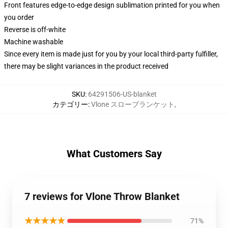
Front features edge-to-edge design sublimation printed for you when
you order
Reverse is off-white
Machine washable
Since every item is made just for you by your local third-party fulfiller,
there may be slight variances in the product received
SKU
:
64291506-US-blanket
カテゴリー
:
Vlone スローブランケット
,
What Customers Say
7 reviews for Vlone Throw Blanket
★★★★★
71%