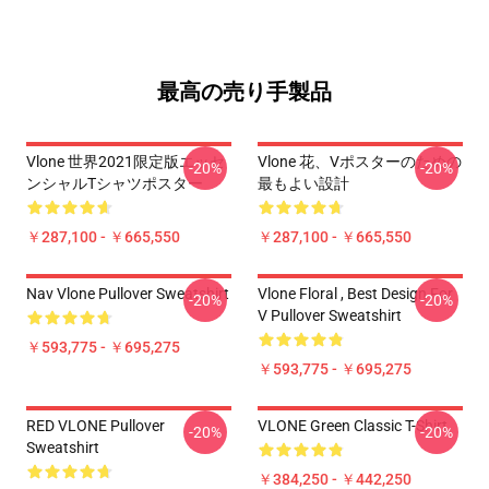
最高の売り手製品
Vlone 世界2021限定版エッセ
Vlone 花、Vポスターのための
-20%
-20%
ンシャルTシャツポスター
最もよい設計
￥287,100 - ￥665,550
￥287,100 - ￥665,550
Nav Vlone Pullover Sweatshirt
Vlone Floral , Best Design For
-20%
-20%
V Pullover Sweatshirt
￥593,775 - ￥695,275
￥593,775 - ￥695,275
RED VLONE Pullover
VLONE Green Classic T-Shirt
-20%
-20%
Sweatshirt
￥384,250 - ￥442,250