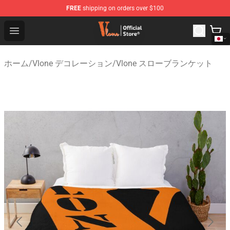
FREE
shipping on orders over $100
Vlone Shop - Official Vlone Merchandise Store
Open menu
ホーム
/
Vlone デコレーション
/
Vlone スローブランケット