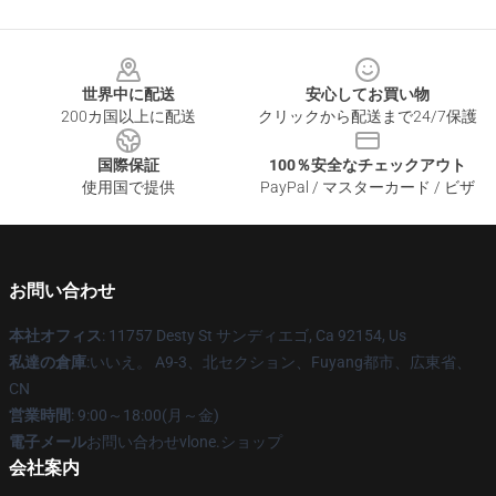
Footer
世界中に配送
安心してお買い物
200カ国以上に配送
クリックから配送まで24/7保護
国際保証
100％安全なチェックアウト
使用国で提供
PayPal / マスターカード / ビザ
お問い合わせ
本社オフィス
: 11757 Desty St サンディエゴ, Ca 92154, Us
私達の倉庫
:いいえ。 A9-3、北セクション、Fuyang都市、広東省、
CN
営業時間
: 9:00～18:00(月～金)
電子メール
お問い合わせvlone.ショップ
会社案内