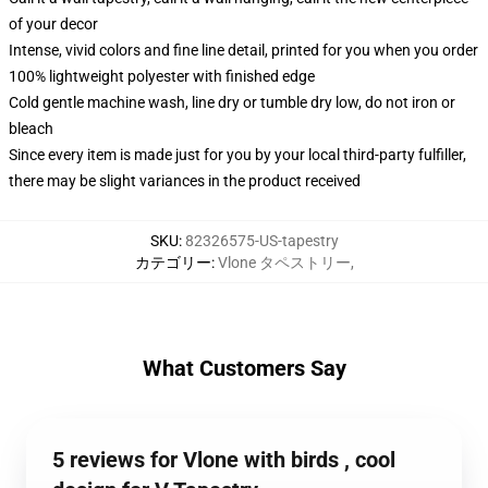
of your decor
Intense, vivid colors and fine line detail, printed for you when you order
100% lightweight polyester with finished edge
Cold gentle machine wash, line dry or tumble dry low, do not iron or
bleach
Since every item is made just for you by your local third-party fulfiller,
there may be slight variances in the product received
SKU
:
82326575-US-tapestry
カテゴリー
:
Vlone タペストリー
,
What Customers Say
5 reviews for Vlone with birds , cool