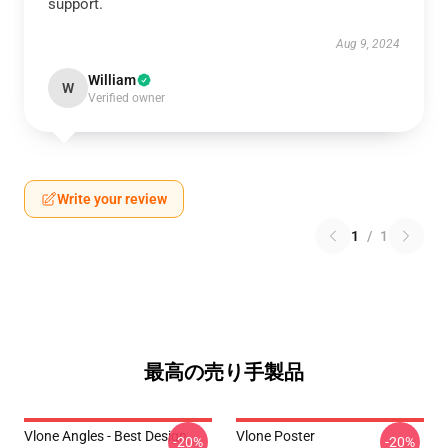
support.
Aug 9, 2024
William
W
Verified owner
Write your review
1
/
1
最高の売り手製品
Vlone Angles - Best Design
Vlone Poster
-20%
-20%