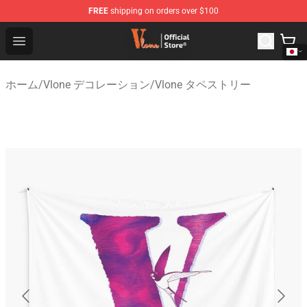
FREE
shipping on orders over $100
Vlone Shop - Official Vlone Merchandise Store
Open menu
ホーム
/
Vlone デコレーション
/
Vlone タペストリー