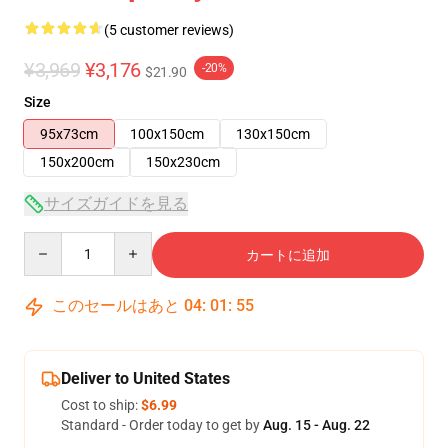
(5 customer reviews)
¥3,969
¥3,176
-20%
$21.90
Size
95x73cm
100x150cm
130x150cm
150x200cm
150x230cm
サイズガイドを見る
Quantity
カートに追加
このセールはあと
04
:
01
:
54
Deliver to United States
Cost to ship:
$6.99
Standard - Order today to get by
Aug. 15 - Aug. 22