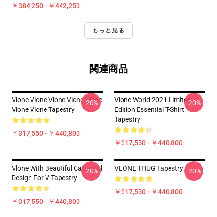
￥384,250 - ￥442,250
もっと見る
関連商品
Vlone Vlone Vlone Vlone Vlone
Vlone World 2021 Limited
-20%
-20%
Vlone Vlone Tapestry
Edition Essential T-Shirt
Tapestry
￥317,550 - ￥440,800
￥317,550 - ￥440,800
Vlone With Beautiful Cat , Cool
VLONE THUG Tapestry
-20%
-20%
Design For V Tapestry
￥317,550 - ￥440,800
￥317,550 - ￥440,800