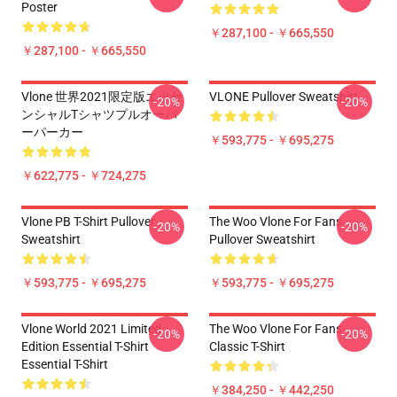
Poster
￥287,100 - ￥665,550
￥287,100 - ￥665,550
Vlone 世界2021限定版エッセ
VLONE Pullover Sweatshirt
-20%
-20%
ンシャルTシャツプルオーバ
ーパーカー
￥593,775 - ￥695,275
￥622,775 - ￥724,275
Vlone PB T-Shirt Pullover
The Woo Vlone For Fans
-20%
-20%
Sweatshirt
Pullover Sweatshirt
￥593,775 - ￥695,275
￥593,775 - ￥695,275
Vlone World 2021 Limited
The Woo Vlone For Fans
-20%
-20%
Edition Essential T-Shirt
Classic T-Shirt
Essential T-Shirt
￥384,250 - ￥442,250