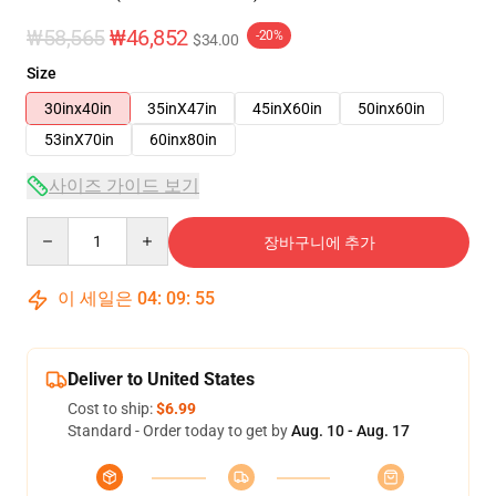
₩58,565
₩46,852
-20%
$34.00
Size
30inx40in
35inX47in
45inX60in
50inx60in
53inX70in
60inx80in
사이즈 가이드 보기
Quantity
장바구니에 추가
이 세일은
04
:
09
:
54
Deliver to United States
Cost to ship:
$6.99
Standard - Order today to get by
Aug. 10 - Aug. 17