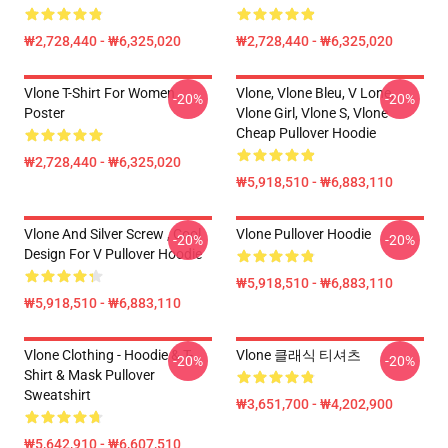
₩2,728,440 - ₩6,325,020
₩2,728,440 - ₩6,325,020
Vlone T-Shirt For Women
Vlone, Vlone Bleu, V Lone,
-20%
-20%
Poster
Vlone Girl, Vlone S, Vlone
Cheap Pullover Hoodie
₩2,728,440 - ₩6,325,020
₩5,918,510 - ₩6,883,110
Vlone And Silver Screw , Cool
Vlone Pullover Hoodie
-20%
-20%
Design For V Pullover Hoodie
₩5,918,510 - ₩6,883,110
₩5,918,510 - ₩6,883,110
Vlone Clothing - Hoodie & T-
Vlone 클래식 티셔츠
-20%
-20%
Shirt & Mask Pullover
Sweatshirt
₩3,651,700 - ₩4,202,900
₩5,642,910 - ₩6,607,510