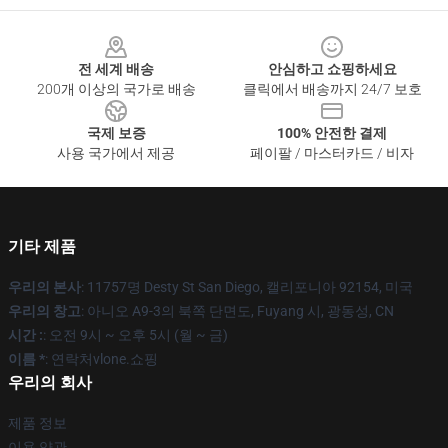
Footer
전 세계 배송
안심하고 쇼핑하세요
200개 이상의 국가로 배송
클릭에서 배송까지 24/7 보호
국제 보증
100% 안전한 결제
사용 국가에서 제공
페이팔 / 마스터카드 / 비자
기타 제품
우리의 본사
: 11757명 Desty St San Diego, 캘리포니아 92154, 미국
우리의 창고
: 아니오 A9-3의 북쪽 단면도, Fuyang 시, 광동성, CN
시간 :
: 오전 9시 ~ 오후 5시 (월 ~ 금)
이름 *
: 연락처vlone.쇼핑
우리의 회사
제품 정보
이용 약관