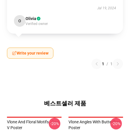
Jul 19, 2024
Olivia
O
Verified owner
Write your review
1
/
1
베스트셀러 제품
Vlone And Floral Motifs , Cool
Vlone Angles With Butterflies
-20%
-20%
V Poster
Poster