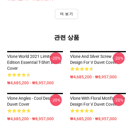
더 보기
관련 상품
Vlone World 2021 Limited
Vlone And Silver Screw , Cool
-20%
-20%
Edition Essential T-Shirt Duvet
Design For V Duvet Cover
Cover
₩4,685,200 - ₩8,957,000
₩4,685,200 - ₩8,957,000
Vlone Angles - Cool Design 3
Vlone With Floral Motifs , Cute
-20%
-20%
Duvet Cover
Design For V Duvet Cover
₩4,685,200 - ₩8,957,000
₩4,685,200 - ₩8,957,000