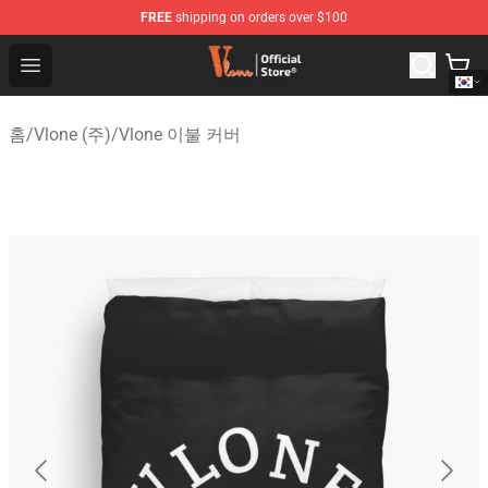
FREE
shipping on orders over $100
Vlone Shop - Official Vlone Merchandise Store
Open menu
홈
/
Vlone (주)
/
Vlone 이불 커버