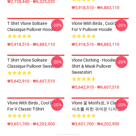
₩2,728,440 - ₩6,325,020
₩5,918,510 - ₩6,883,110
T Shirt Vlone Solitaire
Vlone With Birds , Cool Design
-20%
-20%
Classique Pullover Hoodie
For V Pullover Hoodie
₩5,918,510 - ₩6,883,110
₩5,918,510 - ₩6,883,110
T Shirt Vlone Solitaire
Vlone Clothing - Hoodie & T-
-20%
-20%
Classique Pullover Sweatshirt
Shirt & Mask Pullover
Sweatshirt
₩5,642,910 - ₩6,607,510
₩5,642,910 - ₩6,607,510
Vlone With Birds , Cool Design
Vlone 꽃 Motifs로, V Classic 티
-20%
-20%
For V Classic T-Shirt
셔츠를 위한 귀여운 디자인
₩3,651,700 - ₩4,202,900
₩3,651,700 - ₩4,202,900