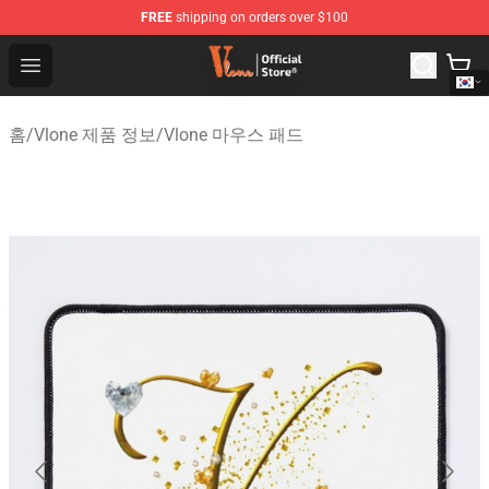
FREE
shipping on orders over $100
Vlone Shop - Official Vlone Merchandise Store
Open menu
홈
/
Vlone 제품 정보
/
Vlone 마우스 패드