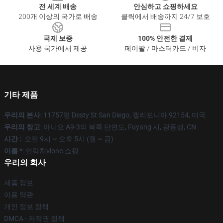
전 세계 배송
안심하고 쇼핑하세요
200개 이상의 국가로 배송
클릭에서 배송까지 24/7 보호
국제 보증
100% 안전한 결제
사용 국가에서 제공
페이팔 / 마스터카드 / 비자
기타 제품
우리의 본사
: 11757명 Desty St San Diego, 캘리포니아 92154, 미국
우리의 창고
: 아니오 A9-3의 북쪽 단면도, Fuyang 시, 광동성, CN
시간 :
: 오전 9시 ~ 오후 5시 (월 ~ 금)
이름 *
: 연락처vlone.쇼핑
우리의 회사
제품 정보
이용 약관
개인 정보 정책
DMCA - 저작권 정책