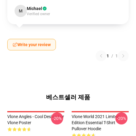
Michael
M
Verified owner
Write your review
1
/
1
베스트셀러 제품
Vlone Angles - Cool Design For
Vlone World 2021 Limited
-20%
-20%
Vlone Poster
Edition Essential T-Shirt
Pullover Hoodie