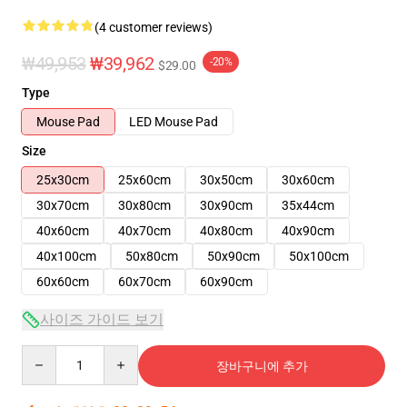
(4 customer reviews)
₩49,953
₩39,962
-20%
$29.00
Type
Mouse Pad
LED Mouse Pad
Size
25x30cm
25x60cm
30x50cm
30x60cm
30x70cm
30x80cm
30x90cm
35x44cm
40x60cm
40x70cm
40x80cm
40x90cm
40x100cm
50x80cm
50x90cm
50x100cm
60x60cm
60x70cm
60x90cm
사이즈 가이드 보기
Quantity
장바구니에 추가