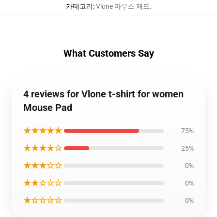
카테고리
:
Vlone 마우스 패드
,
What Customers Say
4 reviews for Vlone t-shirt for women
Mouse Pad
★★★★★
75%
★★★★☆
25%
★★★☆☆
0%
★★☆☆☆
0%
★☆☆☆☆
0%