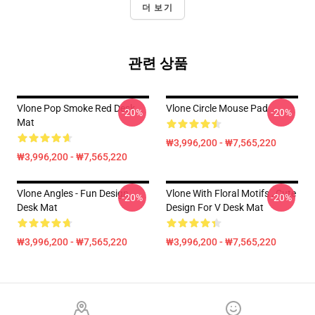
더 보기
관련 상품
Vlone Pop Smoke Red Desk
Vlone Circle Mouse Pad
-20%
-20%
Mat
₩3,996,200 - ₩7,565,220
₩3,996,200 - ₩7,565,220
Vlone Angles - Fun Design
Vlone With Floral Motifs , Cute
-20%
-20%
Desk Mat
Design For V Desk Mat
₩3,996,200 - ₩7,565,220
₩3,996,200 - ₩7,565,220
Footer