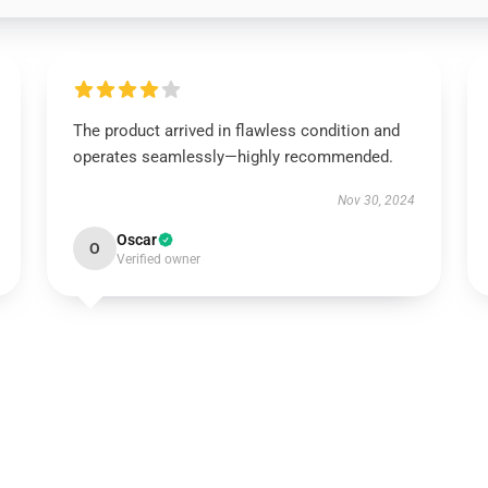
The product arrived in flawless condition and
operates seamlessly—highly recommended.
Nov 30, 2024
Oscar
O
Verified owner