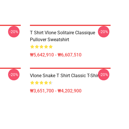
-20%
-20%
T Shirt Vlone Solitaire Classique
Pullover Sweatshirt
₩5,642,910 - ₩6,607,510
-20%
-20%
Vlone Snake T Shirt Classic T-Shirt
₩3,651,700 - ₩4,202,900