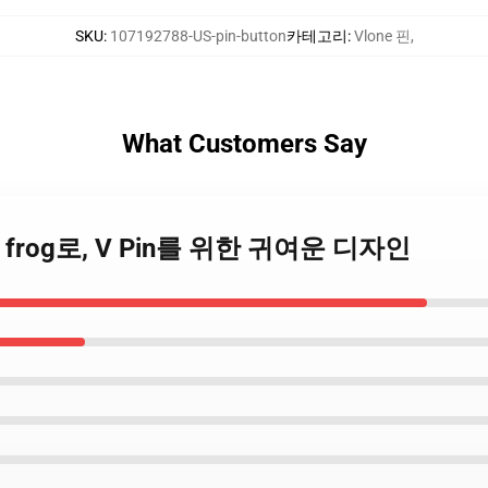
SKU
:
107192788-US-pin-button
카테고리
:
Vlone 핀
,
What Customers Say
다운 frog로, V Pin를 위한 귀여운 디자인