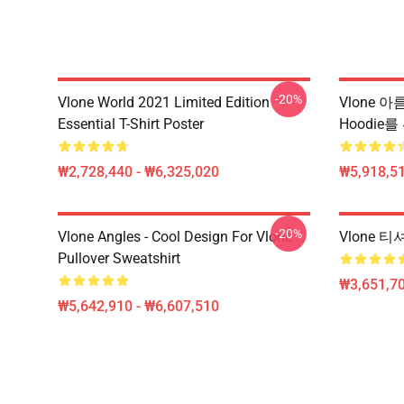
-20%
Vlone World 2021 Limited Edition
Vlone 아름
Essential T-Shirt Poster
Hoodie
₩2,728,440 - ₩6,325,020
₩5,918,51
-20%
Vlone Angles - Cool Design For Vlone
Vlone 티
Pullover Sweatshirt
₩3,651,70
₩5,642,910 - ₩6,607,510