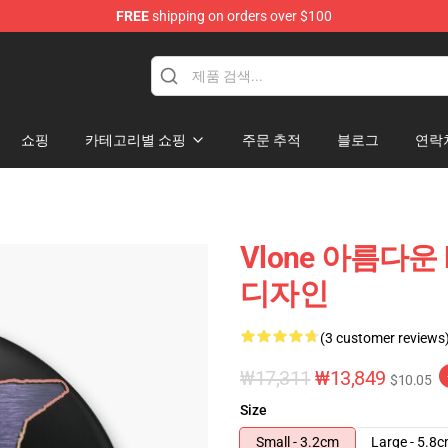
FREE
shipping on orders over $100
쇼핑
카테고리별 쇼핑
주문 추적
블로그
연락
Vlone 아름다운 
디자인
(3 customer reviews
₩17,311
₩13,849
$10.05
Size
Small - 3.2cm
Large - 5.8