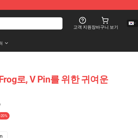
고객 지원
장바구니 보기
처
Frog로, V Pin를 위한 귀여운
)
-20%
cm