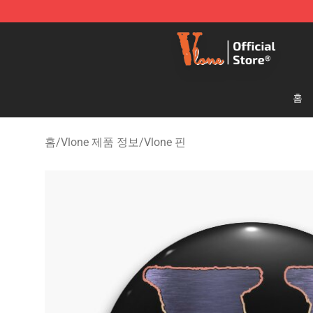
Vlone Shop - Official Vlone Merchandise Store
홈
홈
/
Vlone 제품 정보
/
Vlone 핀