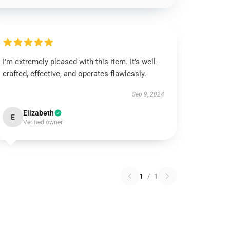
I'm extremely pleased with this item. It’s well-
crafted, effective, and operates flawlessly.
Sep 9, 2024
Elizabeth
E
Verified owner
1
/
1