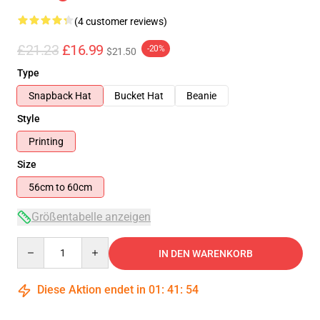
(4 customer reviews)
£21.23
£16.99
-20%
$21.50
Type
Snapback Hat
Bucket Hat
Beanie
Style
Printing
Size
56cm to 60cm
Größentabelle anzeigen
Quantity
IN DEN WARENKORB
Diese Aktion endet in
01
:
41
:
53