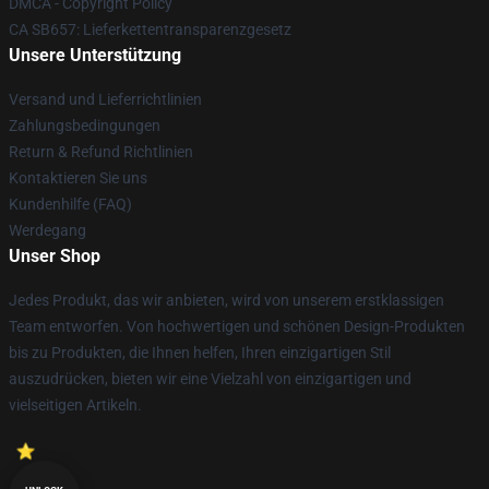
DMCA - Copyright Policy
CA SB657: Lieferkettentransparenzgesetz
Unsere Unterstützung
Versand und Lieferrichtlinien
Zahlungsbedingungen
Return & Refund Richtlinien
Kontaktieren Sie uns
Kundenhilfe (FAQ)
Werdegang
Unser Shop
Jedes Produkt, das wir anbieten, wird von unserem erstklassigen
Team entworfen. Von hochwertigen und schönen Design-Produkten
bis zu Produkten, die Ihnen helfen, Ihren einzigartigen Stil
auszudrücken, bieten wir eine Vielzahl von einzigartigen und
vielseitigen Artikeln.