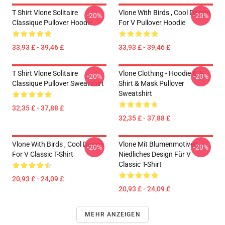
T Shirt Vlone Solitaire
Vlone With Birds , Cool Design
-20%
-20%
Classique Pullover Hoodie
For V Pullover Hoodie
33,93 £ - 39,46 £
33,93 £ - 39,46 £
T Shirt Vlone Solitaire
Vlone Clothing - Hoodie & T-
-20%
-20%
Classique Pullover Sweatshirt
Shirt & Mask Pullover
Sweatshirt
32,35 £ - 37,88 £
32,35 £ - 37,88 £
Vlone With Birds , Cool Design
Vlone Mit Blumenmotiven ,
-20%
-20%
For V Classic T-Shirt
Niedliches Design Für V
Classic T-Shirt
20,93 £ - 24,09 £
20,93 £ - 24,09 £
MEHR ANZEIGEN