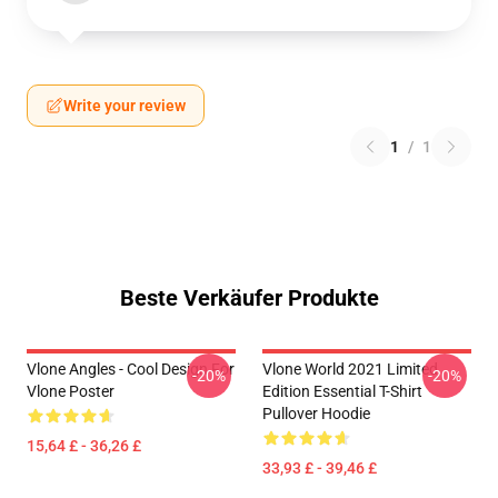
Write your review
1
/
1
Beste Verkäufer Produkte
Vlone Angles - Cool Design For
Vlone World 2021 Limited
-20%
-20%
Vlone Poster
Edition Essential T-Shirt
Pullover Hoodie
15,64 £ - 36,26 £
33,93 £ - 39,46 £