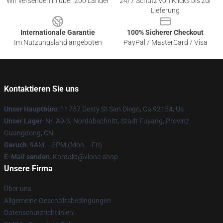
Wir versenden in über 200 Länder
24/7 Schutz von Klicks bis zur
Lieferung
Internationale Garantie
100% Sicherer Checkout
Im Nutzungsland angeboten
PayPal / MasterCard / Visa
Kontaktieren Sie uns
Unser Hauptbüro
: 11757 Desty St San Diego, Ca 92154, Us
Unser Lager
: Nr. A9-3, Nordabschnitt, Stadt Fuyang, Provinz
Guangdong, CN
Geruch
: 9AM – 5PM (Mon – Fri)
E-Mail senden
: Kontakt@vlone.shop
Unsere Firma
Über uns
Allgemeine Geschäftsbedingungen
Datenschutzrichtlinien