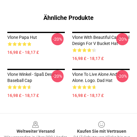
Ähnliche Produkte
Vlone Papa Hut
Vlone With Beautiful Cat , Cool
-20%
-20%
Design For V Bucket Hat
16,98 £ - 18,17 £
16,98 £ - 18,17 £
Vlone Winkel - Spaß Design
Vlone To Live Alone And Be
-20%
-20%
Baseball Cap
Alone. Logo. Dad Hat
16,98 £ - 18,17 £
16,98 £ - 18,17 £
Footer
Weltweiter Versand
Kaufen Sie mit Vertrauen