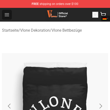
FREE
shipping on orders over $100
Vlone Shop - Official Vlone Merchandise Store
Open menu
Startseite
/
Vlone Dekoration
/
Vlone Bettbezüge