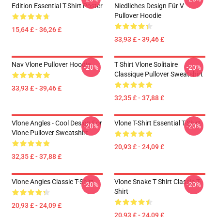
Edition Essential T-Shirt Poster
Niedliches Design Für V
Pullover Hoodie
15,64 £ - 36,26 £
33,93 £ - 39,46 £
Nav Vlone Pullover Hoodie
T Shirt Vlone Solitaire
-20%
-20%
Classique Pullover Sweatshirt
33,93 £ - 39,46 £
32,35 £ - 37,88 £
Vlone Angles - Cool Design For
Vlone T-Shirt Essential T-Shirt
-20%
-20%
Vlone Pullover Sweatshirt
20,93 £ - 24,09 £
32,35 £ - 37,88 £
Vlone Angles Classic T-Shirt
Vlone Snake T Shirt Classic T-
-20%
-20%
Shirt
20,93 £ - 24,09 £
20,93 £ - 24,09 £