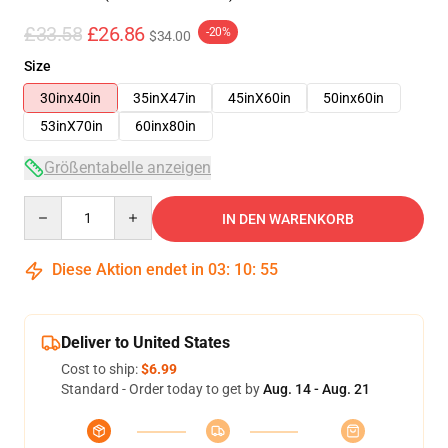
£33.58
£26.86
-20%
$34.00
Size
30inx40in
35inX47in
45inX60in
50inx60in
53inX70in
60inx80in
Größentabelle anzeigen
Quantity
IN DEN WARENKORB
Diese Aktion endet in
03
:
10
:
54
Deliver to United States
Cost to ship:
$6.99
Standard - Order today to get by
Aug. 14 - Aug. 21