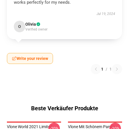
works perfectly for my needs.
Jul 19, 2024
Olivia
O
Verified owner
Write your review
1
/
1
Beste Verkäufer Produkte
Vlone World 2021 Limited
Vlone Mit Schönem Panda,
-20%
-20%