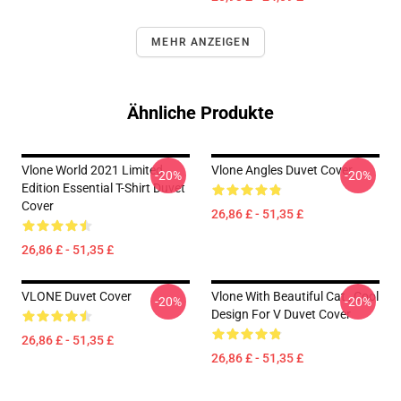
MEHR ANZEIGEN
Ähnliche Produkte
Vlone World 2021 Limited
Vlone Angles Duvet Cover
-20%
-20%
Edition Essential T-Shirt Duvet
Cover
26,86 £ - 51,35 £
26,86 £ - 51,35 £
VLONE Duvet Cover
Vlone With Beautiful Cat , Cool
-20%
-20%
Design For V Duvet Cover
26,86 £ - 51,35 £
26,86 £ - 51,35 £