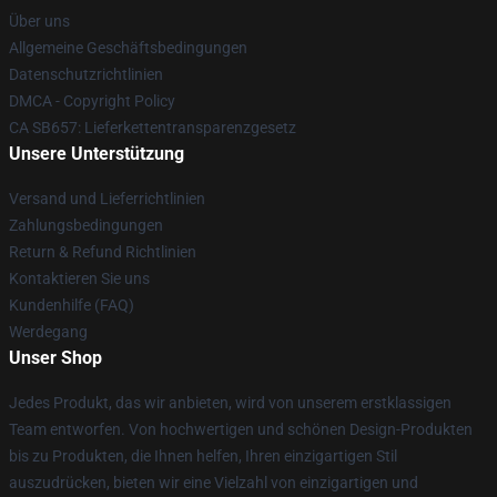
Über uns
Allgemeine Geschäftsbedingungen
Datenschutzrichtlinien
DMCA - Copyright Policy
CA SB657: Lieferkettentransparenzgesetz
Unsere Unterstützung
Versand und Lieferrichtlinien
Zahlungsbedingungen
Return & Refund Richtlinien
Kontaktieren Sie uns
Kundenhilfe (FAQ)
Werdegang
Unser Shop
Jedes Produkt, das wir anbieten, wird von unserem erstklassigen
Team entworfen. Von hochwertigen und schönen Design-Produkten
bis zu Produkten, die Ihnen helfen, Ihren einzigartigen Stil
auszudrücken, bieten wir eine Vielzahl von einzigartigen und