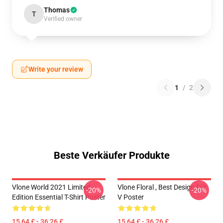
Thomas
T
Verified owner
Write your review
1
/
2
Beste Verkäufer Produkte
Vlone World 2021 Limited
Vlone Floral , Best Design Für
-20%
-20%
Edition Essential T-Shirt Poster
V Poster
15,64 £ - 36,26 £
15,64 £ - 36,26 £