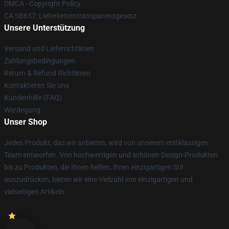
DMCA - Copyright Policy
CA SB657: Lieferkettentransparenzgesetz
Unsere Unterstützung
Versand und Lieferrichtlinien
Zahlungsbedingungen
Return & Refund Richtlinien
Kontaktieren Sie uns
Kundenhilfe (FAQ)
Werdegang
Unser Shop
Jedes Produkt, das wir anbieten, wird von unserem erstklassigen
Team entworfen. Von hochwertigen und schönen Design-Produkten
bis zu Produkten, die Ihnen helfen, Ihren einzigartigen Stil
auszudrücken, bieten wir eine Vielzahl von einzigartigen und
vielseitigen Artikeln.