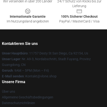
Wir versenden in über 200 Länder
24/7 Schutz von Klicks bis zur
Lieferung
Internationale Garantie
100% Sicherer Checkout
Im Nutzungsland angeboten
PayPal / MasterCard / Visa
Kontaktieren Sie uns
Unser Hauptbüro
: 11757 Desty St San Diego, Ca 92154, Us
Unser Lager
: Nr. A9-3, Nordabschnitt, Stadt Fuyang, Provinz
Guangdong, CN
Geruch
: 9AM – 5PM (Mon – Fri)
E-Mail senden
: Kontakt@vlone.shop
Unsere Firma
Über uns
Allgemeine Geschäftsbedingungen
Datenschutzrichtlinien