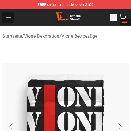
FREE
shipping on orders over $100
Vlone Shop - Official Vlone Merchandise Store
Open menu
Startseite
/
Vlone Dekoration
/
Vlone Bettbezüge