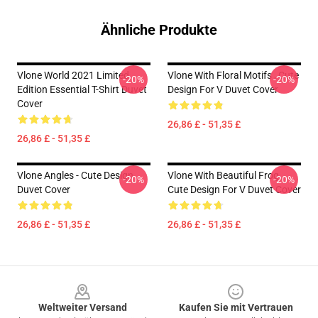
Ähnliche Produkte
Vlone World 2021 Limited
Vlone With Floral Motifs , Cute
-20%
-20%
Edition Essential T-Shirt Duvet
Design For V Duvet Cover
Cover
26,86 £ - 51,35 £
26,86 £ - 51,35 £
Vlone Angles - Cute Design
Vlone With Beautiful Frog ,
-20%
-20%
Duvet Cover
Cute Design For V Duvet Cover
26,86 £ - 51,35 £
26,86 £ - 51,35 £
Footer
Weltweiter Versand
Kaufen Sie mit Vertrauen