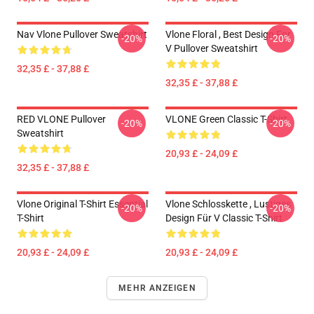
Nav Vlone Pullover Sweatshirt
Vlone Floral , Best Design For
-20%
-20%
V Pullover Sweatshirt
32,35 £ - 37,88 £
32,35 £ - 37,88 £
RED VLONE Pullover
VLONE Green Classic T-Shirt
-20%
-20%
Sweatshirt
20,93 £ - 24,09 £
32,35 £ - 37,88 £
Vlone Original T-Shirt Essential
Vlone Schlosskette , Lustiges
-20%
-20%
T-Shirt
Design Für V Classic T-Shirt
20,93 £ - 24,09 £
20,93 £ - 24,09 £
MEHR ANZEIGEN