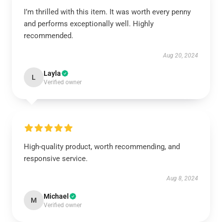
I’m thrilled with this item. It was worth every penny
and performs exceptionally well. Highly
recommended.
Aug 20, 2024
Layla
L
Verified owner
High-quality product, worth recommending, and
responsive service.
Aug 8, 2024
Michael
M
Verified owner