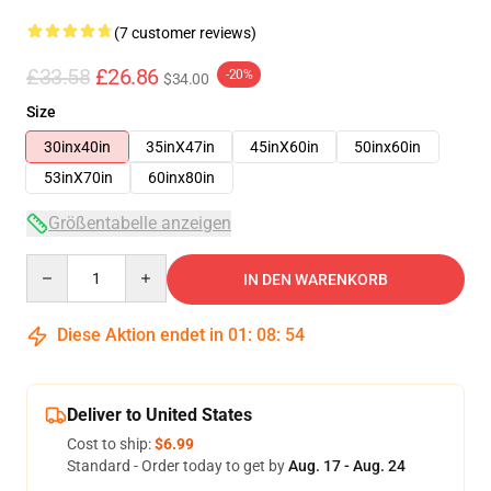
(7 customer reviews)
£33.58
£26.86
-20%
$34.00
Size
30inx40in
35inX47in
45inX60in
50inx60in
53inX70in
60inx80in
Größentabelle anzeigen
Quantity
IN DEN WARENKORB
Diese Aktion endet in
01
:
08
:
54
Deliver to United States
Cost to ship:
$6.99
Standard - Order today to get by
Aug. 17 - Aug. 24