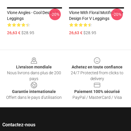
Vlone Angles - Cool Design 3
Vlone With Floral Motifs , Cute
-20%
-20%
Leggings
Design For V Leggings
26,63 €
$28.95
26,63 €
$28.95
Footer
Livraison mondiale
Achetez en toute confiance
Nous livrons dans plus de 200
24/7 Protected from clicks to
pays
delivery
Garantie internationale
Paiement 100% sécurisé
Offert dans le pays d'utilisation
PayPal / MasterCard / Visa
Contactez-nous