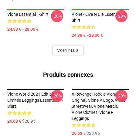
Vlone Essential T-Shirt
Vlone - Live N Die Essential T-
-20%
-20%
Shirt
24,38 € - 28,06 €
24,38 € - 28,06 €
VOIR PLUS
Produits connexes
Vlone World 2021 Edition
X Revenge Hoodie Vlone
-20%
-20%
Limitée Leggings Essentiels T-
Original, Vlone V Logo, Vlone
Shirt
Streetwear, Vlone Merch,
Vlone Clothes, Vlone F
Leggings
26,63 €
$28.95
26,63 €
$28.95