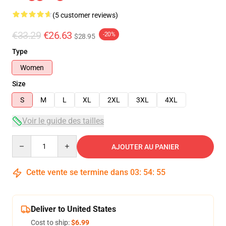
(5 customer reviews)
€33.29
€26.63
-20%
$28.95
Type
Women
Size
S
M
L
XL
2XL
3XL
4XL
Voir le guide des tailles
Quantity
AJOUTER AU PANIER
Cette vente se termine dans
03
:
54
:
54
Deliver to United States
Cost to ship:
$6.99