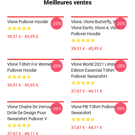
Meilleures ventes
Vlone Pullover Hoodie
Vlone, Vlone Butterfly, Sun,
-20%
-20%
Vlone Earth, Vlone 4, Vlone 3
Pullover Hoodie
39,51 € - 45,95 €
39,51 € - 45,95 €
Vlone T-Shirt For Women
Vlone World 2021 Limited
-20%
-20%
Pullover Hoodie
Edition Essential T-Shirt
Pullover Sweatshirt
39,51 € - 45,95 €
37,67 € - 44,11 €
Vlone Chaîne De Verrouillage ,
Vlone PB T-Shirt Pullover
-20%
-20%
Drôle De Design Pour
Sweatshirt
Sweatshirt Pullover V
37,67 € - 44,11 €
37,67 € - 44,11 €