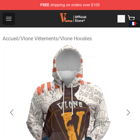
FREE
shipping on orders over $100
Vlone Shop - Official Vlone Merchandise Store
Open menu
Accueil
/
Vlone Vêtements
/
Vlone Hoodies