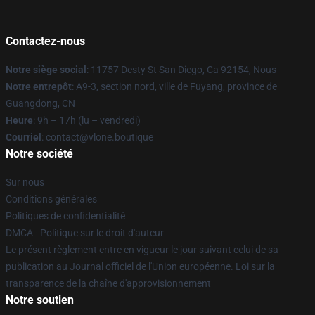
Contactez-nous
Notre siège social
: 11757 Desty St San Diego, Ca 92154, Nous
Notre entrepôt
: A9-3, section nord, ville de Fuyang, province de
Guangdong, CN
Heure
: 9h – 17h (lu – vendredi)
Courriel
: contact@vlone.boutique
Notre société
Sur nous
Conditions générales
Politiques de confidentialité
DMCA - Politique sur le droit d'auteur
Le présent règlement entre en vigueur le jour suivant celui de sa
publication au Journal officiel de l'Union européenne. Loi sur la
transparence de la chaîne d'approvisionnement
Notre soutien