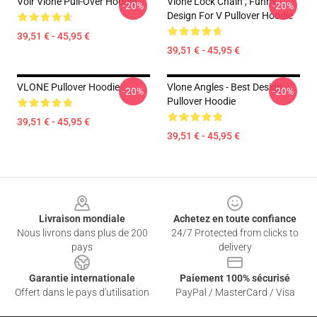
Voir Vlone Pull-Over Hoodie
Vlone Lock Chain , Funny
-20%
-20%
Design For V Pullover Hoodie
39,51 € - 45,95 €
39,51 € - 45,95 €
VLONE Pullover Hoodie
Vlone Angles - Best Design
-20%
-20%
Pullover Hoodie
39,51 € - 45,95 €
39,51 € - 45,95 €
Footer
Livraison mondiale
Achetez en toute confiance
Nous livrons dans plus de 200
24/7 Protected from clicks to
pays
delivery
Garantie internationale
Paiement 100% sécurisé
Offert dans le pays d'utilisation
PayPal / MasterCard / Visa