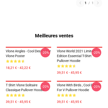
1
/
1
Meilleures ventes
Vlone Angles - Cool Design For
Vlone World 2021 Limited
-20%
-20%
Vlone Poster
Edition Essential T-Shirt
Pullover Hoodie
18,21 € - 42,22 €
39,51 € - 45,95 €
T Shirt Vlone Solitaire
Vlone With Birds , Cool Design
-20%
-20%
Classique Pullover Hoodie
For V Pullover Hoodie
39,51 € - 45,95 €
39,51 € - 45,95 €