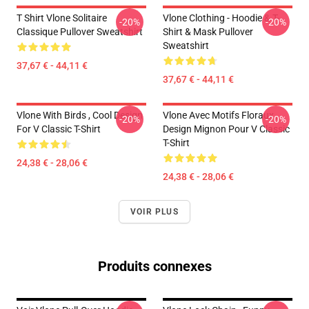
T Shirt Vlone Solitaire
Vlone Clothing - Hoodie & T-
-20%
-20%
Classique Pullover Sweatshirt
Shirt & Mask Pullover
Sweatshirt
37,67 € - 44,11 €
37,67 € - 44,11 €
Vlone With Birds , Cool Design
Vlone Avec Motifs Floraux ,
-20%
-20%
For V Classic T-Shirt
Design Mignon Pour V Classic
T-Shirt
24,38 € - 28,06 €
24,38 € - 28,06 €
VOIR PLUS
Produits connexes