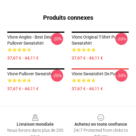
Produits connexes
Vlone Angles - Best Design
Vlone Original T-Shirt Pullover
-20%
-20%
Pullover Sweatshirt
Sweatshirt
37,67 € - 44,11 €
37,67 € - 44,11 €
Vlone Pullover Sweatshirt
Vlone Sweatshirt De Pull
-20%
-20%
37,67 € - 44,11 €
37,67 € - 44,11 €
Footer
Livraison mondiale
Achetez en toute confiance
Nous livrons dans plus de 200
24/7 Protected from clicks to