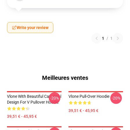
Write your review
1
/
1
Meilleures ventes
Vlone With Beautiful Cat , Cool
Vlone Pull-Over Hoodie
-20%
-20%
Design For V Pullover Hoodie
39,51 € - 45,95 €
39,51 € - 45,95 €