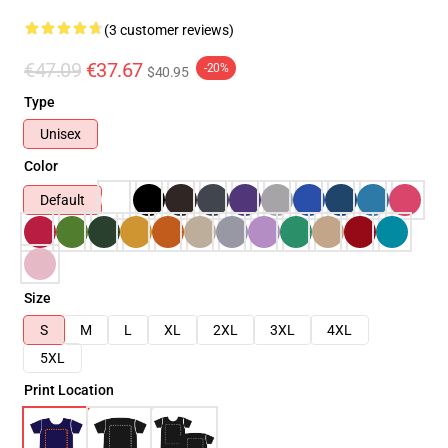
(3 customer reviews)
€47.09
€37.67
-20%
$40.95
Type
Unisex
Color
Default
Size
S
M
L
XL
2XL
3XL
4XL
5XL
Print Location