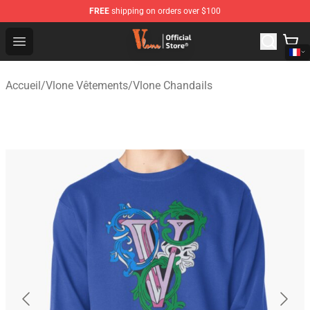
FREE
shipping on orders over $100
Vlone Shop - Official Vlone Merchandise Store
Open menu
Accueil
/
Vlone Vêtements
/
Vlone Chandails