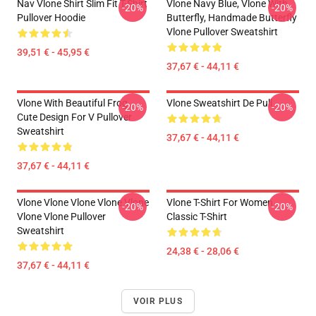
Nav Vlone Shirt Slim Fit T-Shirt
Vlone Navy Blue, Vlone With
-20%
-20%
Pullover Hoodie
Butterfly, Handmade Butterfly
Vlone Pullover Sweatshirt
39,51 € - 45,95 €
37,67 € - 44,11 €
Vlone With Beautiful Frog ,
Vlone Sweatshirt De Pull
-20%
-20%
Cute Design For V Pullover
Sweatshirt
37,67 € - 44,11 €
37,67 € - 44,11 €
Vlone Vlone Vlone Vlone Vlone
Vlone T-Shirt For Women
-20%
-20%
Vlone Vlone Pullover
Classic T-Shirt
Sweatshirt
24,38 € - 28,06 €
37,67 € - 44,11 €
VOIR PLUS