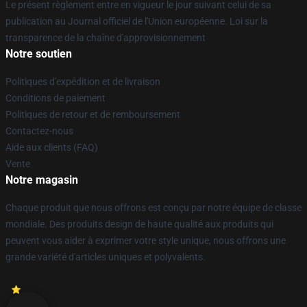
Le présent règlement entre en vigueur le jour suivant celui de sa
publication au Journal officiel de l'Union européenne. Loi sur la
transparence de la chaîne d'approvisionnement
Notre soutien
Politiques d'expédition et de livraison
Conditions de paiement
Politiques de retour et de remboursement
Contactez-nous
Aide aux clients (FAQ)
Vente
Notre magasin
Chaque produit que nous offrons est conçu par notre équipe de classe
mondiale. Des produits design de haute qualité aux produits qui
peuvent vous aider à exprimer votre style unique, nous offrons une
grande variété d'articles uniques et polyvalents.