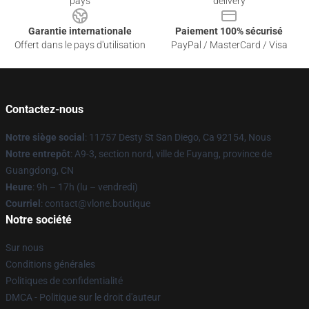
pays
delivery
Garantie internationale
Paiement 100% sécurisé
Offert dans le pays d'utilisation
PayPal / MasterCard / Visa
Contactez-nous
Notre siège social
: 11757 Desty St San Diego, Ca 92154, Nous
Notre entrepôt
: A9-3, section nord, ville de Fuyang, province de
Guangdong, CN
Heure
: 9h – 17h (lu – vendredi)
Courriel
: contact@vlone.boutique
Notre société
Sur nous
Conditions générales
Politiques de confidentialité
DMCA - Politique sur le droit d'auteur